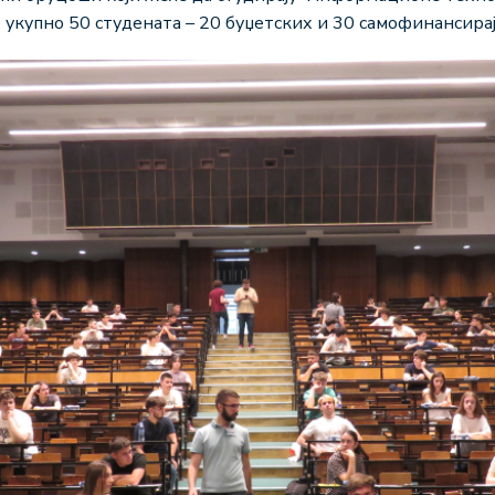
 укупно 50 студената – 20 буџетских и 30 самофинансирај