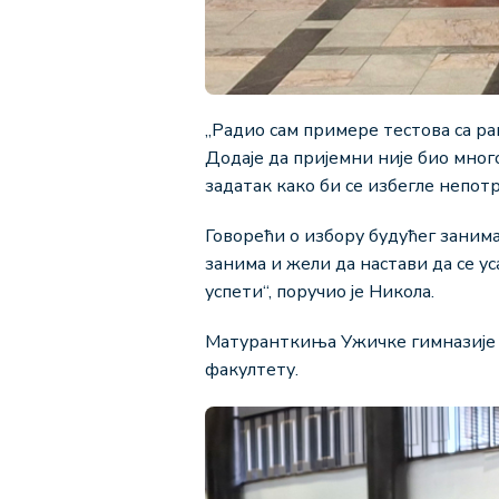
„Радио сам примере тестова са ра
Додаје да пријемни није био мног
задатак како би се избегле непот
Говорећи о избору будућег занима
занима и жели да настави да се у
успети“, поручио је Никола.
Матуранткиња Ужичке гимназиј
факултету.