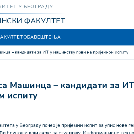
ЗИТЕТ У БЕОГРАДУ
ИНСКИ ФАКУЛТЕТ
АКУЛТЕТ
ОБАВЕШТЕЊА
инца – кандидати за ИТ у машинству први на пријемном испиту
м испиту
ета у Београду почео је пријемни испит за упис нове ге
ући бруцоши који желе да студирају Информационе технол