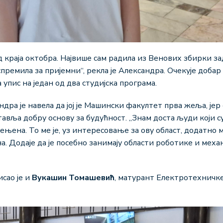
д краја октобра. Највише сам радила из Венових збирки з
премила за пријемни“, рекла је Александра. Очекује добар 
упис на један од два студијска програма.
ндра је навела да јој је Машински факултет прва жеља, јер
тавља добру основу за будућност. „Знам доста људи који
ењена. То ме је, уз интересовање за ову област, додатно 
а. Додаје да је посебно занимају области роботике и механ
сао је и
Вукашин Томашевић
, матурант Електротехничке