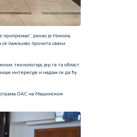
 припремао“, рекао је Никола.
да се пажљиво прочита сваки
них технологија, јер га та област
више интересује и надам се да ћу
 програма ОАС на Машинском