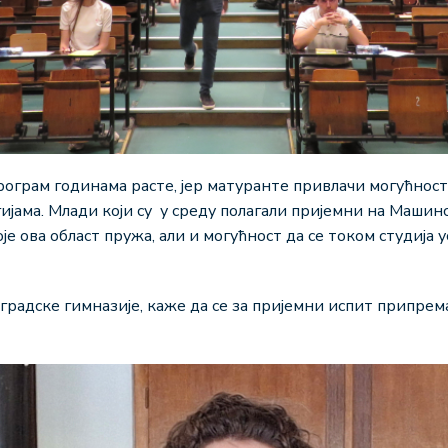
програм годинама расте, јер матуранте привлачи могућно
јама. Млади који су у среду полагали пријемни на Машин
 ова област пружа, али и могућност да се током студија ус
градске гимназије, каже да се за пријемни испит припрем