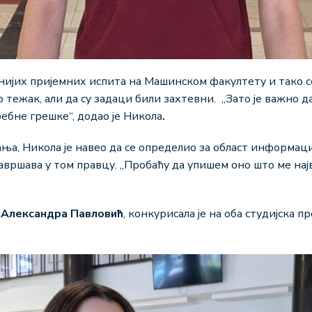
нијих пријемних испита на Машинском факултету и тако се
о тежак, али да су задаци били захтевни. „Зато је важно 
ребне грешке“, додао је Никола
.
ња, Никола је навео да се определио за област информацио
савршава у том правцу. „Пробаћу да упишем оно што ме нај
е
Александра Павловић
, конкурисала је на оба студијска