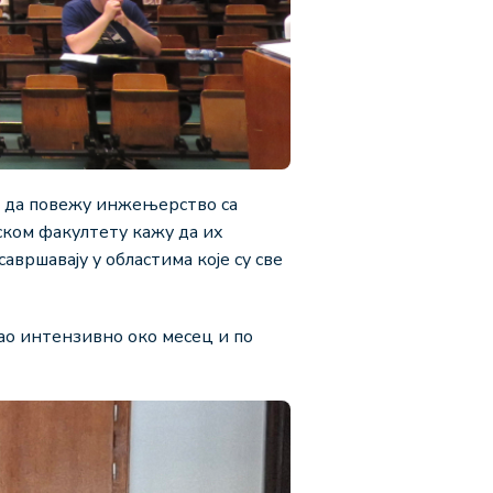
ст да повежу инжењерство са
ском факултету кажу да их
авршавају у областима које су све
ао интензивно око месец и по