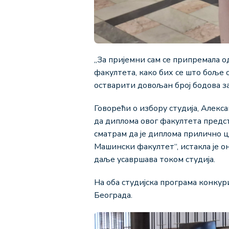
„За пријемни сам се припремала о
факултета, како бих се што боље с
остварити довољан број бодова за 
Говорећи о избору студија, Алекса
да диплома овог факултета предс
сматрам да је диплома прилично ц
Машински факултет“, истакла је он
даље усавршава током студија.
На оба студијска програма конкури
Београда.