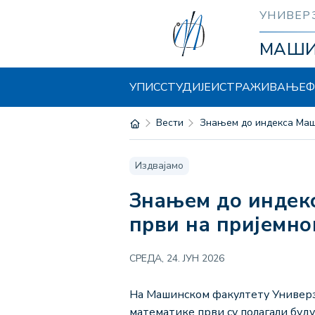
УНИВЕР
МАШ
УПИС
СТУДИЈЕ
ИСТРАЖИВАЊЕ
Ф
Вести
Знањем до индекса Маш
Издвајамо
Знањем до индекса Машинца – кандидати за ИТ у машинству
први на пријемно
СРЕДА, 24. ЈУН 2026
На Машинском факултету Универзит
математике први су полагали буд