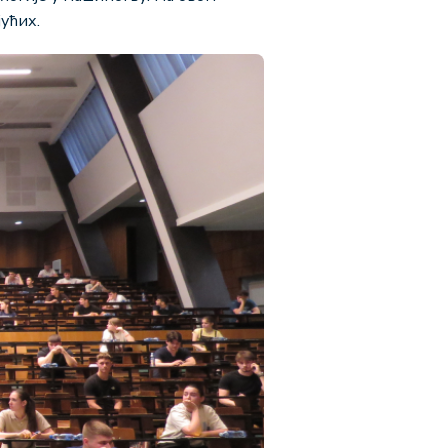
ућих.