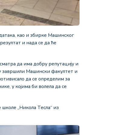
адатака, као и збирке Машинског
резултат и нада се да ће
 сматра да има добру репутацију и
 су завршили Машински факултет и
мотивисало да се определим за
ике, у којима би волела да се
 школе „Никола Тесла“ из