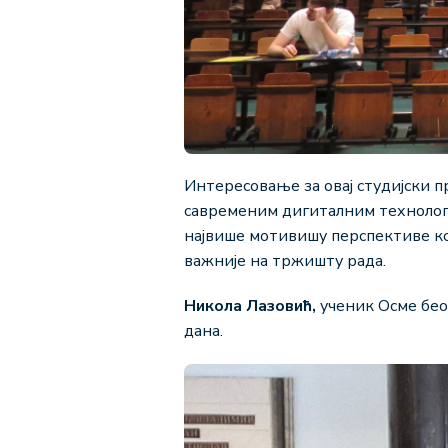
Интересовање за овај студијски 
савременим дигиталним технологи
највише мотивишу перспективе које
важније на тржишту рада.
Никола Лазовић,
ученик Осме бео
дана.