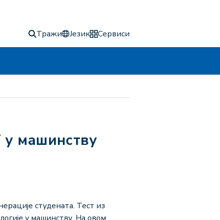
Тражи
Језик
Сервиси
нерације студената. Тест из
огије у машинству. На овом