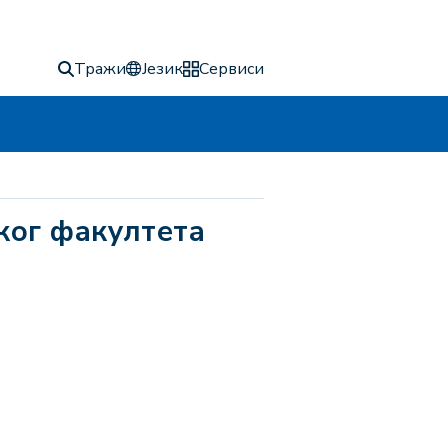
Тражи
Језик
Сервиси
ког факултета