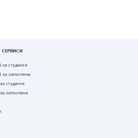
 СЕРВИСИ
 за студенте
 за запослене
за студенте
за запослене
m