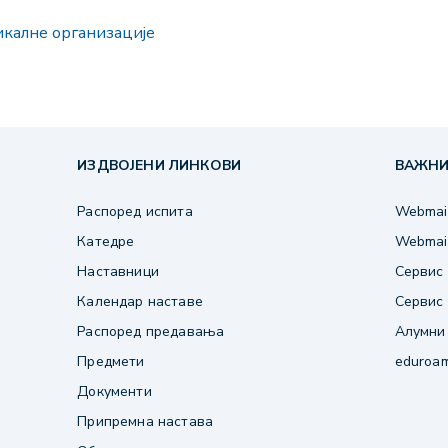
икалне организације
ИЗДВОЈЕНИ ЛИНКОВИ
ВАЖНИ
Распоред испита
Webmail
Катедре
Webmail
Наставници
Сервис 
Календар наставе
Сервис 
Распоред предавања
Алумни
Предмети
eduroa
Документи
Припремна настава