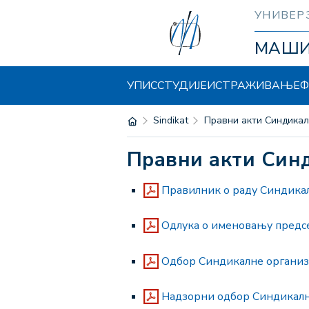
УНИВЕР
МАШ
УПИС
СТУДИЈЕ
ИСТРАЖИВАЊЕ
Ф
sindikat
Правни акти Синдика
Правни акти Си
Правилник о раду Синдика
Одлука о именовању предс
Одбор Синдикалне организ
Надзорни одбор Синдикалн