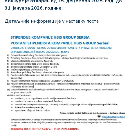
Конкурс је отворен од 15.
децембра 2025. год. до
31.
јануара 202
6.
године.
Детаљније информације у наставку поста: