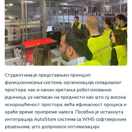
Студентима је представљен принцип
функционисања система, организација складишног
простора, као и начин кретaња роботизованих
јединица, уз нагласак на предности као што су висока
искоришћеност простора, већа ефикасност процеса и
краће време припреме налога. Посебно је истакнута
интеграција AutoStore система са WMS софтверским
решењима, што доприноси оптимизацији