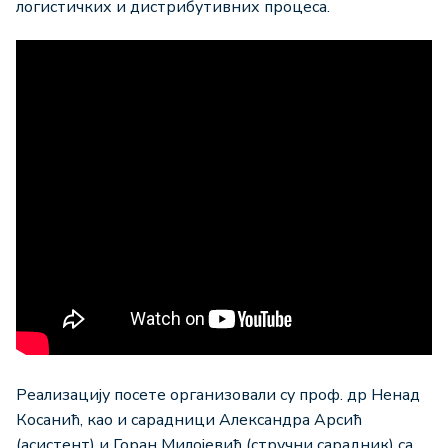
логистичких и дистрибутивних процеса.
Реализацију посете организовали су проф. др Ненад
Косанић, као и сарадници Александра Арсић
(асистент) и Горан Милојевић (стручни сарадник) са