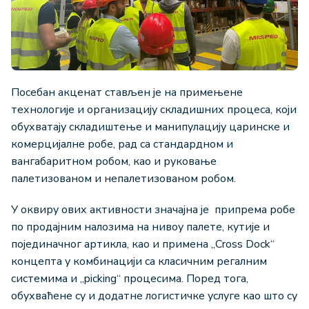
Посебан акценат стављен је на примењене
технологије и организацију складишних процеса, који
обухватају складиштење и манипулацију царинске и
комерцијалне робе, рад са стандардном и
вангабаритном робом, као и руковање
палетизованом и непалетизованом робом.
У оквиру ових активности значајна је припрема робе
по продајним налозима на нивоу палете, кутије и
појединачног артикла, као и примена „Cross Dock“
концепта у комбинацији са класичним регалним
системима и „picking“ процесима. Поред тога,
обухваћене су и додатне логистичке услуге као што су