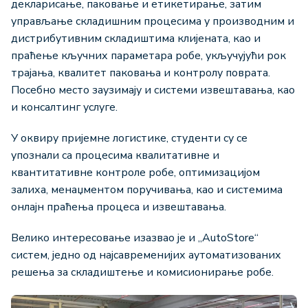
декларисање, паковање и етикетирање, затим
управљање складишним процесима у производним и
дистрибутивним складиштима клијената, као и
праћење кључних параметара робе, укључујући рок
трајања, квалитет паковања и контролу поврата.
Посебно место заузимају и системи извештавања, као
и консалтинг услуге.
У оквиру пријемне логистике, студенти су се
упознали са процесима квалитативне и
квантитативне контроле робе, оптимизацијом
залиха, менаџментом поручивања, као и системима
онлајн праћења процеса и извештавања.
Велико интересовање изазвао је и „AutoStore“
систем, једно од најсавременијих аутоматизованих
решења за складиштење и комисионирање робе.