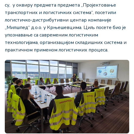
су, у оквиру предмета предмета „Пројектовање
транспортних и логистичких система“, посетили
логистичко-дистрибутивни центар компаније
„Милшпед“ д.о.о. у Крњешевцима. Циљ посете био је
упознавање са савременим логистичким
технологијама, организацијом складишних система и
практичном применом логистичких процеса.