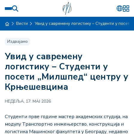
Вести
Увид у савремену логистику – Студенти у посе
Издвајамо
Увид у савремену
логистику – Студенти у
посети „Милшпед“ центру у
Крњешевцима
НЕДЕЉА, 17. МАЈ 2026
Студенти прве године мастер академских студија, на
модулу Транспортно инжењерство, конструкција и
логистика Машинског факултета у Београду, недавно