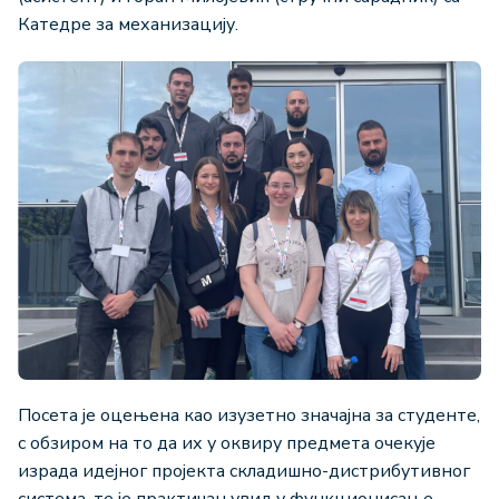
Катедре за механизацију.
Посета је оцењена као изузетно значајна за студенте,
с обзиром на то да их у оквиру предмета очекује
израда идејног пројекта складишно-дистрибутивног
система, те је практичан увид у функционисање