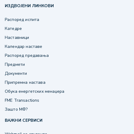
ИЗДВОЈЕНИ ЛИНКОВИ
Распоред испита
Катедре
Наставници
Календар наставе
Распоред предавања
Предмети
Документи
Припремна настава
Обука енергетских менаџера
FME Transactions
Зашто МФ?
ВАЖНИ СЕРВИСИ