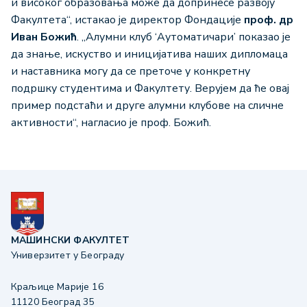
и високог образовања може да допринесе развоју
Факултета“, истакао је директор Фондације
проф. др
Иван Божић
. „Алумни клуб ‘Аутоматичари’ показао је
да знање, искуство и иницијатива наших дипломаца
и наставника могу да се преточе у конкретну
подршку студентима и Факултету. Верујем да ће овај
пример подстаћи и друге алумни клубове на сличне
активности“, нагласио је проф. Божић.
МАШИНСКИ ФАКУЛТЕТ
Универзитет у Београду
Краљице Марије 16
11120 Београд 35