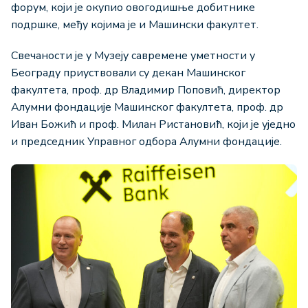
форум, који је окупио овогодишње добитнике
подршке, међу којима је и Машински факултет.
Свечаности је у Музеју савремене уметности у
Београду приуствовали су декан Машинског
факултета, проф. др Владимир Поповић, директор
Алумни фондације Машинског факултета, проф. др
Иван Божић и проф. Милан Ристановић, који је уједно
и председник Управног одбора Алумни фондације.