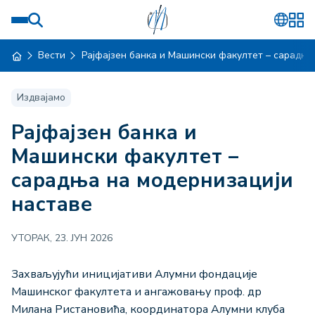
Вести
Рајфајзен банка и Машински факултет – сарадњ
Издвајамо
Рајфајзен банка и
Машински факултет –
сарадња на модернизацији
наставе
УТОРАК, 23. ЈУН 2026
Захваљујући иницијативи Алумни фондације
Машинског факултета и ангажовању проф. др
Милана Ристановића, координатора Алумни клуба