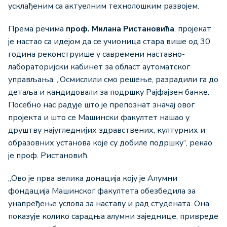
усклађеним са актуелним технолошким развојем.
Према речима
проф.
Милана Ристановића
, пројекат
је настао са идејом да се учионица стара више од 30
година реконструише у савремени наставно-
лабораторијски кабинет за област аутоматског
управљања. „Осмислили смо решење, разрадили га до
детаља и кандидовали за подршку Рајфајзен банке.
Посебно нас радује што је препознат значај овог
пројекта и што се Машински факултет нашао у
друштву најугледнијих здравствених, културних и
образовних установа које су добиле подршку“, рекао
је проф. Ристановић.
„Ово је прва велика донација коју је Алумни
фондација Машинског факултета обезбедила за
унапређење услова за наставу и рад студената. Она
показује колико сарадња алумни заједнице, привреде