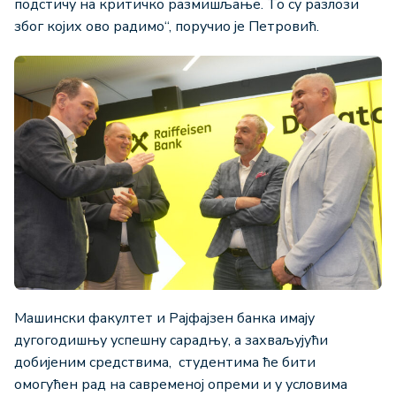
подстичу на критичко размишљање. То су разлози
због којих ово радимо“, поручио је Петровић.
Машински факултет и Рајфајзен банка имају
дугогодишњу успешну сарадњу, а захваљујући
добијеним средствима, студентима ће бити
омогућен рад на савременој опреми и у условима