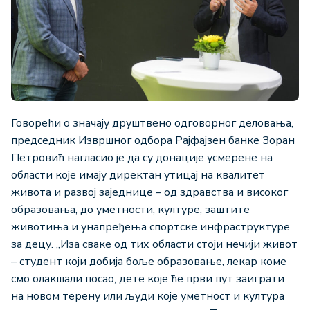
Говорећи о значају друштвено одговорног деловања,
председник Извршног одбора Рајфајзен банке Зоран
Петровић нагласио је да су донације усмерене на
области које имају директан утицај на квалитет
живота и развој заједнице – од здравства и високог
образовања, до уметности, културе, заштите
животиња и унапређења спортске инфраструктуре
за децу. „Иза сваке од тих области стоји нечији живот
– студент који добија боље образовање, лекар коме
смо олакшали посао, дете које ће први пут заиграти
на новом терену или људи које уметност и култура