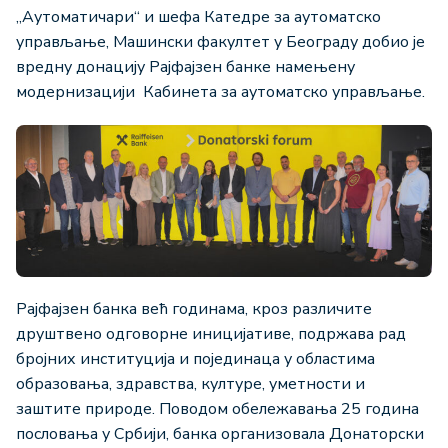
„Аутоматичари“ и шефа Катедре за аутоматско
управљање, Машински факултет у Београду добио је
вредну донацију Рајфајзен банке намењену
модернизацији Кабинета за аутоматско управљање.
Рајфајзен банка већ годинама, кроз различите
друштвено одговорне иницијативе, подржава рад
бројних институција и појединаца у областима
образовања, здравства, културе, уметности и
заштите природе. Поводом обележавања 25 година
пословања у Србији, банка организовала Донаторски