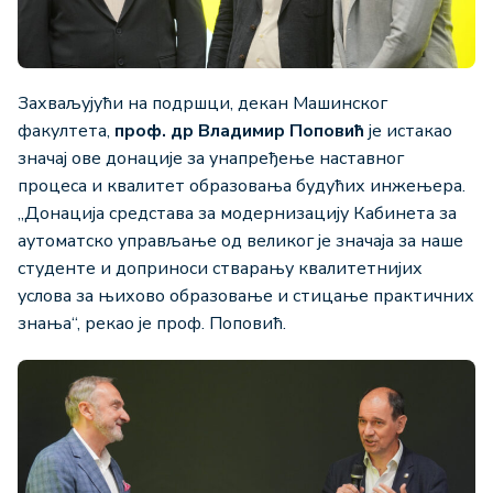
Захваљујући на подршци, декан Машинског
факултета,
проф. др Владимир Поповић
је истакао
значај ове донације за унапређење наставног
процеса и квалитет образовања будућих инжењера.
„Донација средстава за модернизацију Кабинета за
аутоматско управљање од великог је значаја за наше
студенте и доприноси стварању квалитетнијих
услова за њихово образовање и стицање практичних
знања“, рекао је проф. Поповић.