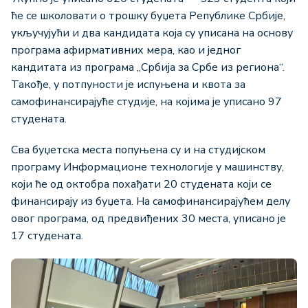
ће се школовати о трошку буџета Републике Србије,
укључујући и два кандидата која су уписана на основу
програма афирмативних мера, као и једног
кандитата из програма „Србија за Србе из региона“.
Такође, у потпуности је испуњена и квота за
самофинансирајуће студије, на којима је уписано 97
студената.
Сва буџетска места попуњена су и на студијском
програму Информационе технологије у машинству,
који ће од октобра похађати 20 студената који се
финансирају из буџета. На самофинансирајућем делу
овог програма, од предвиђених 30 места, уписано је
17 студената.