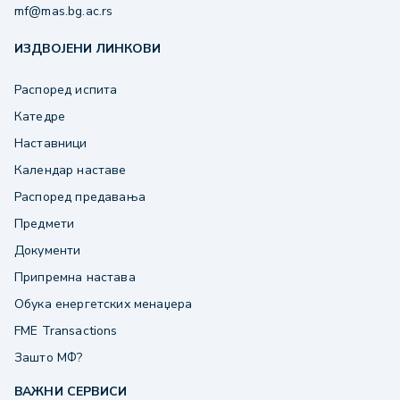
mf@mas.bg.ac.rs
ИЗДВОЈЕНИ ЛИНКОВИ
Распоред испита
Катедре
Наставници
Календар наставе
Распоред предавања
Предмети
Документи
Припремна настава
Обука енергетских менаџера
FME Transactions
Зашто МФ?
ВАЖНИ СЕРВИСИ