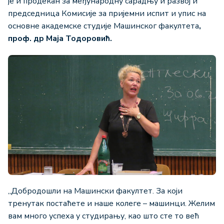
је и продекан за међународну сарадњу и развој и
председница Комисије за пријемни испит и упис на
основне академске студије Машинског факултета
,
проф. др Маја Тодоровић.
„Добродошли на Машински факултет. За који
тренутак постаћете и наше колеге – машинци. Желим
вам много успеха у студирању, као што сте то већ