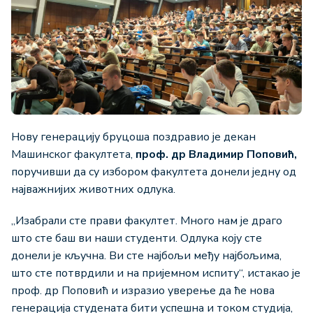
Нову генерацију бруцоша поздравио је декан
Машинског факултета,
проф. др Владимир Поповић,
поручивши да су избором факултета донели једну од
најважнијих животних одлука.
„Изабрали сте прави факултет. Много нам је драго
што сте баш ви наши студенти. Одлука коју сте
донели је кључна. Ви сте најбољи међу најбољима,
што сте потврдили и на пријемном испиту“, истакао је
проф. др Поповић и изразио уверење да ће нова
генерација студената бити успешна и током студија,