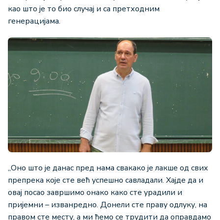
као што је то био случај и са претходним
генерацијама.
„Оно што је данас пред нама свакако је лакше од свих
препрека које сте већ успешно савладали. Хајде да и
овај посао завршимо онако како сте урадили и
пријемни – изванредно. Донели сте праву одлуку, на
правом сте месту, а ми ћемо се трудити да оправдамо