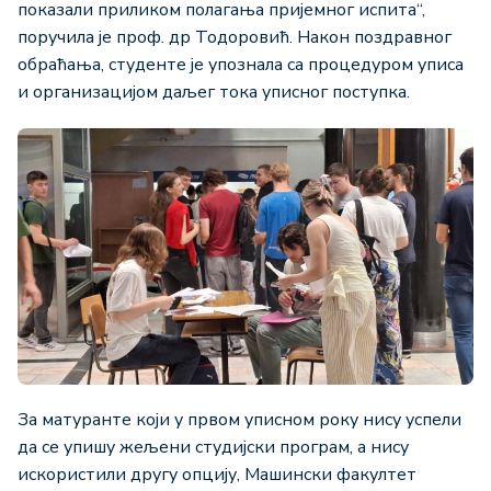
показали приликом полагања пријемног испита“,
поручила је проф. др Тодоровић. Након поздравног
обраћања, студенте је упознала са процедуром уписа
и организацијом даљег тока уписног поступка.
За матуранте који у првом уписном року нису успели
да се упишу жељени студијски програм, а нису
искористили другу опцију, Машински факултет