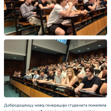
Добродошлицу новој генерацији студената пожелела