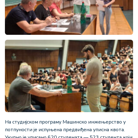
На студијском програму Машинско инжењерство у
потпуности је испуњена предвиђена уписна квота.
Укупно је уписано 620 студената — 523 студента који