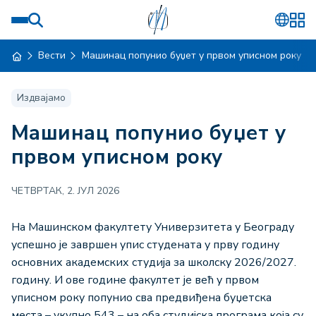
Вести
Машинац попунио буџет у првом уписном року
Издвајамо
Машинац попунио буџет у
првом уписном року
ЧЕТВРТАК, 2. ЈУЛ 2026
На Машинском факултету Универзитета у Београду
успешно је завршен упис студената у прву годину
основних академских студија за школску 2026/2027.
годину. И ове године факултет је већ у првом
уписном року попунио сва предвиђена буџетска
места – укупно 543 – на оба студијска програма која су