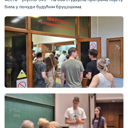
била у понуди будућим бруцошима.