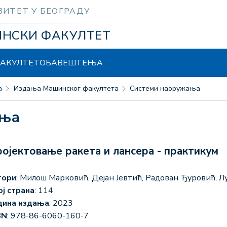
ЗИТЕТ У БЕОГРАДУ
ИНСКИ ФАКУЛТЕТ
АКУЛТЕТ
ОБАВЕШТЕЊА
а
Издања Машинског факултета
Системи наоружања
ања
ојектовање ракета и лансера - практикум
тори
: Милош Марковић, Дејан Јевтић, Радован Ђуровић, 
ој страна
: 114
дина издања
: 2023
BN
: 978-86-6060-160-7