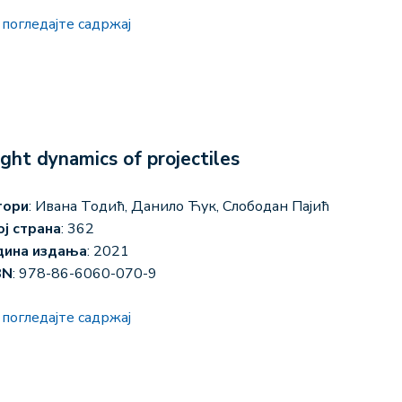
погледајте садржај
ight dynamics of projectiles
тори
: Ивана Тодић, Данило Ћук, Слободан Пајић
ој страна
: 362
дина издања
: 2021
BN
: 978-86-6060-070-9
погледајте садржај