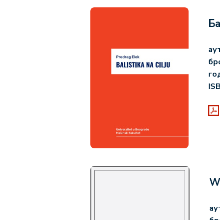
Ба
ау
бр
го
IS
Wa
ау