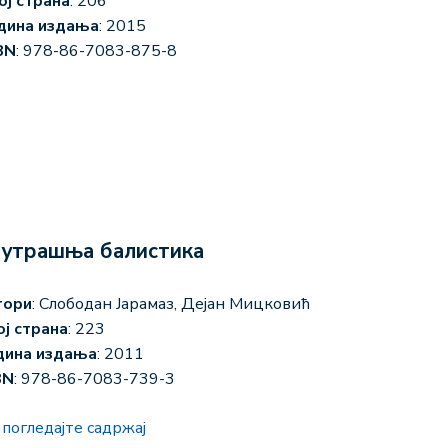
ој страна
: 206
дина издања
: 2015
BN
: 978-86-7083-875-8
утрашња балистика
тори
: Слободан Јарамаз, Дејан Мицковић
ој страна
: 223
дина издања
: 2011
BN
: 978-86-7083-739-3
погледајте садржај