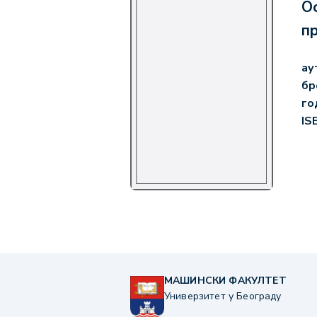
Ос
п
ау
бр
го
IS
МАШИНСКИ ФАКУЛТЕТ
Универзитет у Београду