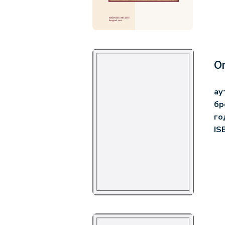
О
ау
бр
го
IS