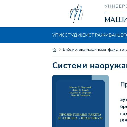
УНИВЕР
МАШ
УПИС
СТУДИЈЕ
ИСТРАЖИВАЊЕ
Ф
Библиотека машинског факултет
Системи наоруж
Пр
ау
бр
го
IS