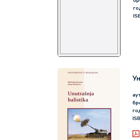
бр
го
IS
Ун
ау
бр
го
IS