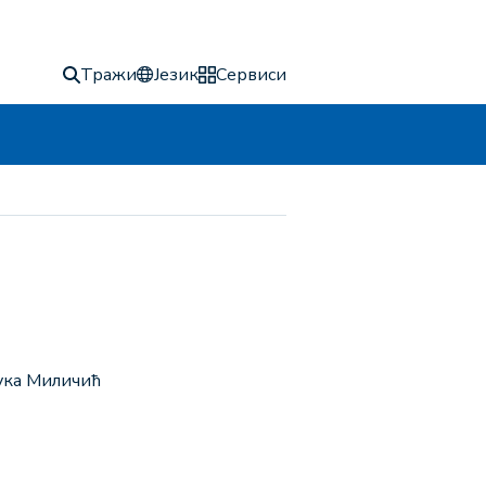
Тражи
Језик
Сервиси
Лука Миличић