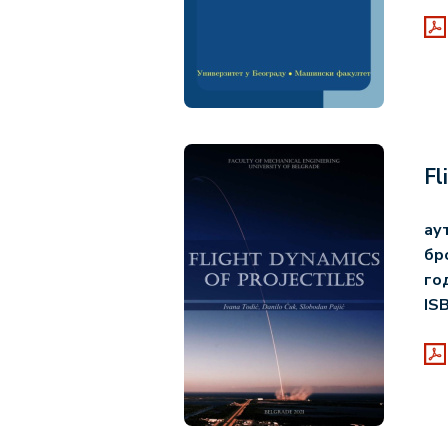
Fl
ау
бр
го
IS