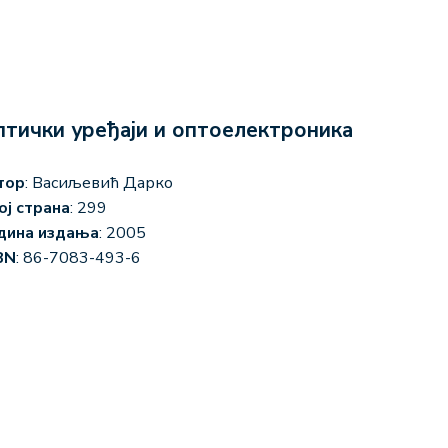
птички уређаји и оптоелектроника
тор
: Васиљевић Дарко
ој страна
: 299
дина издања
: 2005
BN
: 86-7083-493-6