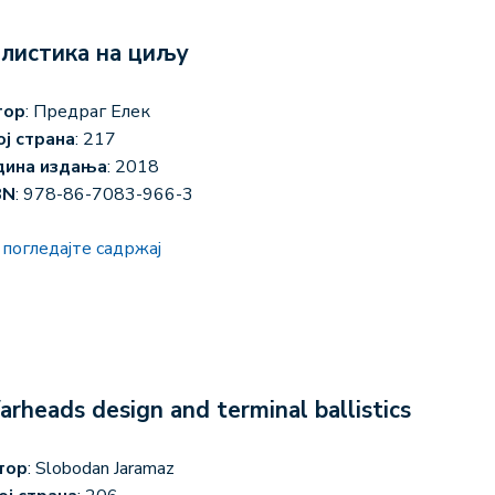
листика на циљу
тор
: Предраг Елек
ој страна
: 217
дина издања
: 2018
BN
: 978-86-7083-966-3
погледајте садржај
rheads design and terminal ballistics
тор
: Slobodan Jaramaz