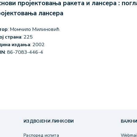
нови пројектовања ракета и лансера : пог
ројектовања лансера
тор
: Момчило Милиновић
ој страна
: 225
дина издања
: 2002
BN
: 86-7083-446-4
ИЗДВОЈЕНИ ЛИНКОВИ
ВАЖНИ
Распоред испита
Webmail