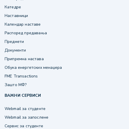
Катедре
Наставници
Календар наставе
Распоред предавања
Предмети
Документи
Припремна настава
Обука енергетских менаџера
FME Transactions
Зашто МФ?
ВАЖНИ СЕРВИСИ
Webmail за студенте
Webmail за запослене
Сервис за студенте