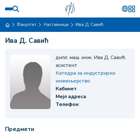
Факултет
Наставници
Ива Д. Савић
Ива Д. Савић
дипл. маш. инж. Ива Д. Савић,
асистент
Катедра за индустријско
инжењерство
Кабинет
:
Мејл адреса
:
Телефон
:
Предмети