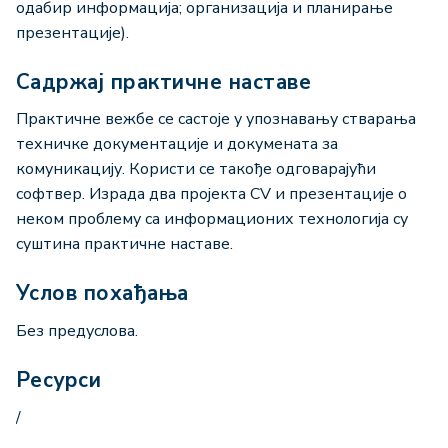
одабир информација; организација и планирање
презентације).
Садржај практичне наставе
Практичне вежбе се састоје у упознавању стварања
техничке документације и докумената за
комуникацију. Користи се такође одговарајући
софтвер. Израда два пројекта CV и презентације о
неком проблему са информационих технологија су
суштина практичне наставе.
Услов похађања
Без предуслова.
Ресурси
/