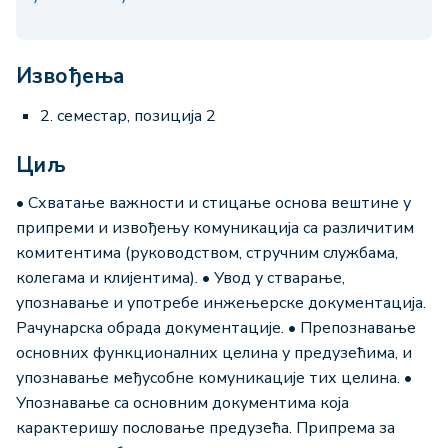
Извођења
2. семестар, позиција 2
Циљ
• Схватање важности и стицање основа вештине у
припреми и извођењу комуникација са различитим
комитентима (руководством, стручним службама,
колегама и клијентима). • Увод у стварање,
упознавање и употребe инжењерске документација.
Рачунарска обрада документације. • Препознавање
основних функционалних целина у предузећима, и
упознавање међусобне комуникације тих целина. •
Упознавање са основним документима која
карактеришу пословање предузећа. Припрема за