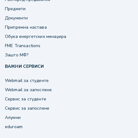
Предмети
Документи
Припремна настава
Обука енергетских менаџера
FME Transactions
Зашто МФ?
ВАЖНИ СЕРВИСИ
Webmail за студенте
Webmail за запослене
Сервис за студенте
Сервис за запослене
Алумни
eduroam