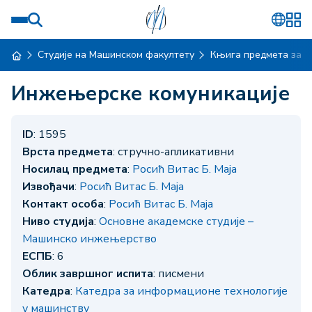
Студије на Машинском факултету
Књига предмета за ш
Инжењерске комуникације
ID
: 1595
Врста предмета
: стручно-апликативни
Носилац предмета
:
Росић Витас Б. Маја
Извођачи
:
Росић Витас Б. Маја
Контакт особа
:
Росић Витас Б. Маја
Ниво студија
:
Основне академске студије –
Машинско инжењерство
ЕСПБ
: 6
Облик завршног испита
: писмени
Катедра
:
Катедра за информационе технологије
у машинству