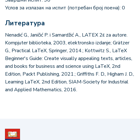
Услов за излазак на испит (потребан број поена): 0
Литература
Nenadić G., Janičić P. i Samardžić A., LATEX 2ε za autore.
Kompjuter biblioteka, 2003, elektronsko izdanje; Grätzer
G., Practical LaTeX, Springer, 2014.; Kottwitz S., LaTeX
Beginner's Guide: Create visually appealing texts, articles,
and books for business and science using LaTeX, 2nd
Edition, Packt Publishing, 2021.; Griffiths F. D., Higham J. D.,
Learning LaTeX, 2nd Edition, SIAM-Society for Industrial
and Applied Mathematics, 2016.