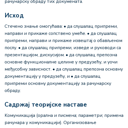
рачунарску обраду тих докумената.
Исход
Стечено знање омогућава: • да слушалац припреми,
направи и прикаже сопствено умеће. • да слушалац
припреми, направи и прикаже извештај о обављеном
послу. • да слушалац припреми, изведе и руководи са
презентацијом, дискусијом. • да слушалац препозна
основне функционалне целине у предузећу, и уочи
међусобну зависност. • да слушалац препозна основну
документацију у предузећу, и • да слушалац
припреми основну документацију за рачунарску
обраду.
Садржај теоријске наставе
Koмуникација (орална и писмена; параметри; примена
рачунара у комуникацији). Организовање