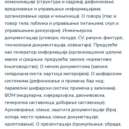
комуникације (структурa и садржај; дефинисање,
вредновање и управљање информацијама;
организовање идеја и чињеница). О говору (глас и
говор тела; публика и управљање питањима; скуп и
управљањем дискусијом). Инжењерска
документација (уговори, понуде, CV, рачуни, фактуре,
технолошка документација, извештаји). Предузеће
као генератор информација (организационе целине
малих и средњих предузећа; залихe; нормативи;
kњиговодствo). О неким документима (залихe;
складишна листа; картица материјала). О шифарским
системима (дефинисање и примена; бар код;
паралелни шифарски систем; примена у залихама).
BOM (модуларна, хијерархијска, двонивовска,
генеричка саставница; добијањe саставнице).
Архивирање, слање, заштита документације (број
копија, место чувања; слање докуметације;
криптовање). О презентацији (прикупљање, обрада,