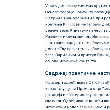
Увод у динамику система крутих 
Основе теорије коначних ротациј
Матрица трансформације при рота
кретања КТ. Први интеграли дифе
реалне везе. Кинетичка енергија 
Различити случајеви одређивања, 
(контра)коваријантном облику;у к
дрвета.Случај система у облику 
тела. Варијациони приступ.Прин
основe механике контакта.
Садржај практичне наст
Примери одређивања ОТК.Утврђив
каракт.случајеви.Пример одређив
ротација и кватериона у сферно
случајеви.Одређивање кинетичке 
механички модел веш машине и р