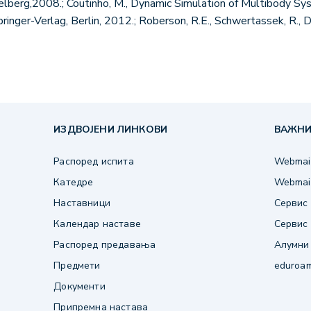
elberg,2008.; Coutinho, M., Dynamic Simulation of Multibody Sys
inger-Verlag, Berlin, 2012.; Roberson, R.E., Schwertassek, R.,
ИЗДВОЈЕНИ ЛИНКОВИ
ВАЖНИ
Распоред испита
Webmail
Катедре
Webmail
Наставници
Сервис 
Календар наставе
Сервис 
Распоред предавања
Алумни
Предмети
eduroa
Документи
Припремна настава