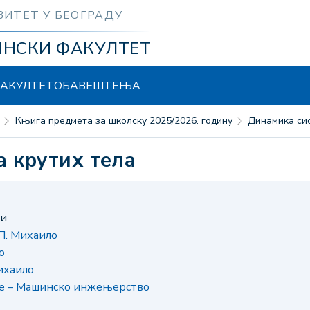
ЗИТЕТ У БЕОГРАДУ
ИНСКИ ФАКУЛТЕТ
АКУЛТЕТ
ОБАВЕШТЕЊА
Књига предмета за школску 2025/2026. годину
Динамика си
а крутих тела
ни
П. Михаило
о
ихаило
је – Машинско инжењерство