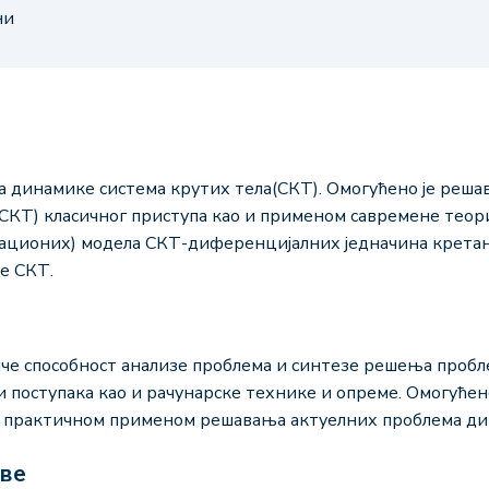
ни
а динамике система крутих тела(СКТ). Омогућено је реш
СКТ) класичног приступа као и применом савремене теори
ционих) модела СКТ-диференцијалних једначина кретања 
е СКТ.
че способност анализе проблема и синтезе решења пробл
и поступака као и рачунарске технике и опреме. Омогуће
а практичном применом решавања актуелних проблема ди
аве