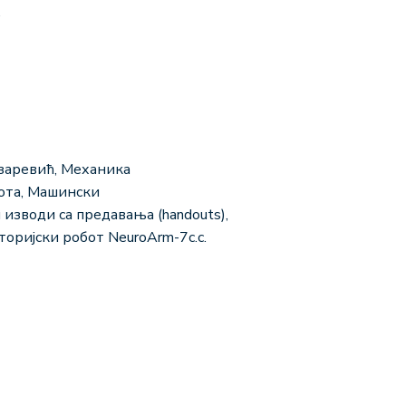
.
 Лазаревић, Механика
ота, Машински
 изводи са предавања (handouts),
торијски робот NeuroArm-7с.с.