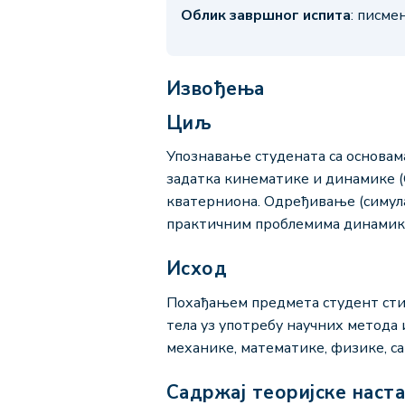
Облик завршног испита
: писме
Извођења
Циљ
Упознавање студената са основам
задатка кинематике и динамике (
кватерниона. Одређивање (симула
практичним проблемима динамик
Исход
Похађањем предмета студент сти
тела уз употребу научних метода 
механике, математике, физике, с
Садржај теоријске наст