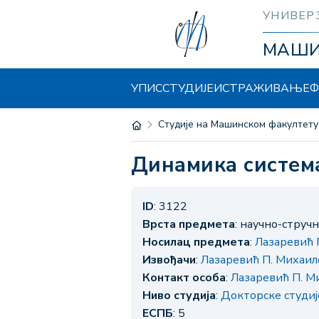
УНИВЕР
МАШ
УПИС
СТУДИЈЕ
ИСТРАЖИВАЊЕ
Ф
Студије на Машинском факултету
Динамика систем
ID
: 3122
Врста предмета
: научно-струч
Носилац предмета
:
Лазаревић 
Извођачи
:
Лазаревић П. Михаил
Контакт особа
:
Лазаревић П. М
Ниво студија
:
Докторске студи
ЕСПБ
: 5