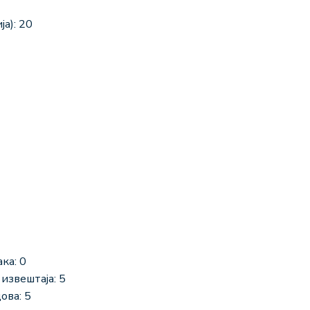
а): 20
ка: 0
извештаја: 5
ова: 5