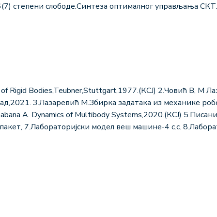
6(7) степени слободе.Синтеза оптималног управљања СКТ
s of Rigid Bodies,Teubner,Stuttgart,1977.(КСЈ) 2.Човић В, М
д,2021. 3.Лазаревић М.Збирка задатака из механике роб
bana A. Dynamics of Multibody Systems,2020.(КСЈ) 5.Писани
 пакет, 7.Лабораторијски модел веш машине-4 с.с. 8.Лабора