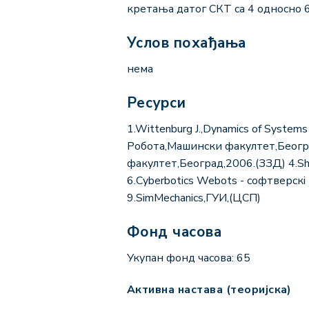
кретања датог СКТ са 4 односно 
Услов похађања
нема
Ресурси
1.Wittenburg J.,Dynamics of System
Робота,Машински факултет,Београ
факултет,Београд,2006.(ЗЗД) 4.Sha
6.Cyberbotics Webots - софтверскi
9.SimMechanics,ГУИ,(ЦСП)
Фонд часова
Укупан фонд часова: 65
Активна настава (теоријска)