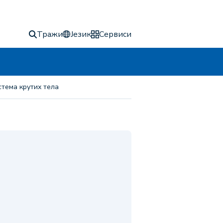
Тражи
Језик
Сервиси
стема крутих тела