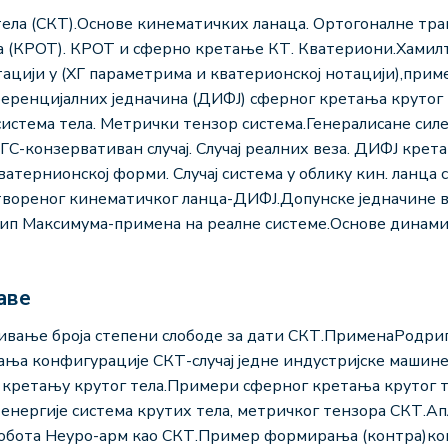
тела (СКТ).Основе кинематичких ланаца. Ортогоналне тр
а (КРОТ). КРОТ и сферно кретање КТ. Кватериони.Хамил
цији у (ХГ параметрима и кватерионској нотацији),при
ренцијалних једначина (ДИФЈ) сферног кретања крутог т
система тела. Метрички тензор система.Генералисане силе
ГС-конзервативан случај. Случај реалних веза. ДИФЈ крет
ватернионској форми. Случај система у облику кин. ланца
затвореног кинематичког ланца-ДИФЈ.Допунске једначине
цип Максимума-примена на реалне системе.Основе динами
аве
ање броја степени слободе за дати СКТ.ПрименаРодриг
ања конфигурације СКТ-случај једне индустријске маши
м кретању крутог тела.Примери сферног кретања крутог 
енергије система крутих тела, метричког тензора СКТ.А
обота Неуро-арм као СКТ.Пример формирања (контра)ко