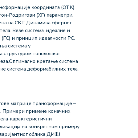
ансформације координата (ОТК).
тон-Родригови (ХГ) параметри.
мена на СКТ.Динамика сферног
ела. Везе система, идеалне и
 (ГС) и принцип идеалности РС.
ања система у
 са структуром тополошког
 веза.Оптимално кретање система
ке система деформабилних тела,
ове матрице трансформације –
не. Примери примене коначних
тела-карактеристични
пликација на конкретном примеру:
варијантног облика ДИФЈ