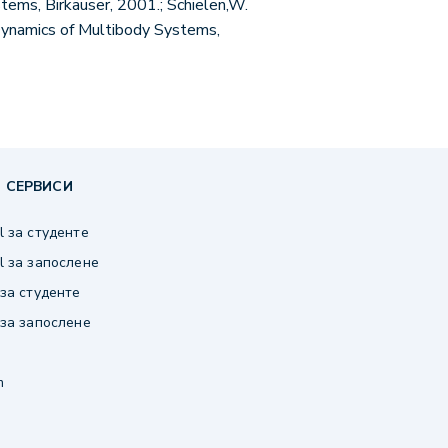
tems, Birkäuser, 2001.; Schielen,W.
 Dynamics of Multibody Systems,
 СЕРВИСИ
 за студенте
 за запослене
за студенте
за запослене
m