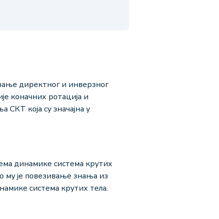
авање директног и инверзног
је коначних ротација и
СКТ која су значајна у
ема динамике система крутих
но му је повезивање знања из
намике система крутих тела.