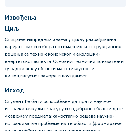
Извођења
Циљ
Стицање напредних знања у циљу разрађивања
варијантних и избора оптималних конструкционих
решења са техно-економског и еколошки-
енергетског аспекта. Основни технички показатељи
су радни век у области малоциклусног и
вишециклусног замора и поузданост.
Исход
Студент ће бити оспособљен да: прати научно-
истраживачку литературу из одабране области дате
у садржају предмета; самостално решава научно-
истраживачке проблеме из те области (формирање
одговарајућих аналитичких, нумеричких и