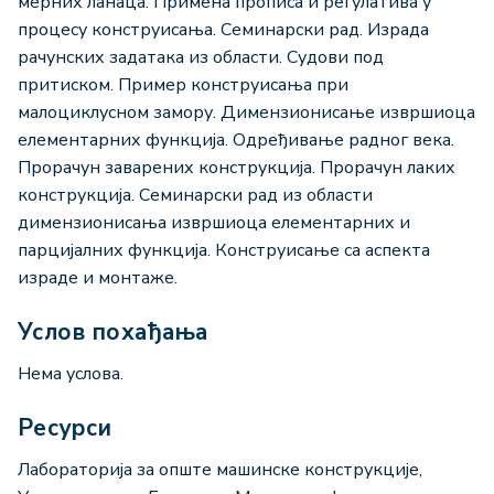
мерних ланаца. Примена прописа и регулатива у
процесу конструисања. Семинарски рад. Израда
рачунских задатака из области. Судови под
притиском. Пример конструисања при
малоциклусном замору. Димензионисање извршиоца
елементарних функција. Одређивање радног века.
Прорачун заварених конструкција. Прорачун лаких
конструкција. Семинарски рад из области
димензионисања извршиоца елементарних и
парцијалних функција. Конструисање са аспекта
израде и монтаже.
Услов похађања
Нема услова.
Ресурси
Лабораторија за опште машинске конструкције,