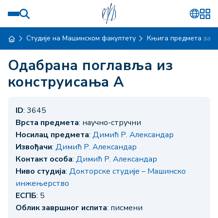
Студије на Машинском факултету
Књига предмета за ш
Одабрана поглавља из
конструисања А
ID
: 3645
Врста предмета
: научно-стручни
Носилац предмета
:
Димић Р. Александар
Извођачи
:
Димић Р. Александар
Контакт особа
:
Димић Р. Александар
Ниво студија
:
Докторске студије – Машинско
инжењерство
ЕСПБ
: 5
Облик завршног испита
: писмени