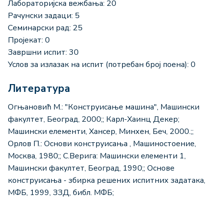
Лабораторијска вежбања: 20
Рачунски задаци: 5
Семинарски рад: 25
Пројекат: 0
Завршни испит: 30
Услов за излазак на испит (потребан број поена): 0
Литература
Огњановић М.: "Конструисање машина", Машински
факултет, Београд, 2000;; Карл-Хаинц Декер;
Машински елементи, Хансер, Минхен, Беч, 2000.;;
Орлов П.: Основи конструисања , Mашиностоение,
Москва, 1980;; С.Верига: Машински елементи 1,
Машински факултет, Београд, 1990;; Основе
конструисања - збирка решених испитних задатака,
МФБ, 1999, ЗЗД, библ. МФБ;