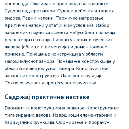
производа. Пласирање производа на тржиште.
Судови под притиском. Судови дебелих и танких
зидова. Радни напони. Термичко напрезање.
Критични напони у статичким условима. Избор
заварених спојева са аспекта међусобног положаја
делова који се спајају. Типови угаоних и сучеоних
шавова (облици и димензије) и домен њихове
примене. Понашање конструкција у области
малоциклусног замора. Понашање конструкције у
области вишециклусног замора. Конструисање
заварених конструкција. Лаке конструкције.
Технологичност у процесу конструисања.
Садржај практичне наставе
Варијантна конструкциона решења. Конструисање
типизираних делова. Извршиоци елементарних и
парцијалних функција. Формирање и прорачун