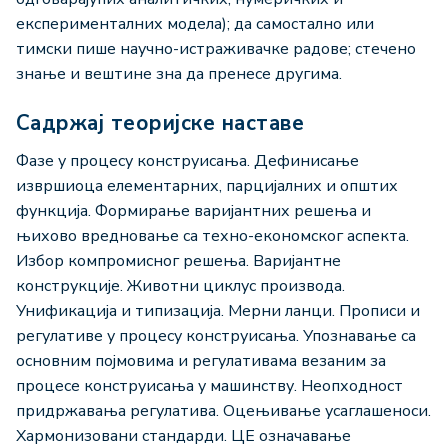
експерименталних модела); да самостално или
тимски пише научно-истраживачке радове; стечено
знање и вештине зна да пренесе другима.
Садржај теоријске наставе
Фазе у процесу конструисања. Дефинисање
извршиоца елементарних, парцијалних и општих
функција. Формирање варијантних решења и
њихово вредновање са техно-економског аспекта.
Избор компромисног решења. Варијантне
конструкције. Животни циклус производа.
Унификација и типизација. Мерни ланци. Прописи и
регулативе у процесу конструисања. Упознавање са
основним појмовима и регулативама везаним за
процесе конструисања у машинству. Неопходност
придржавања регулатива. Оцењивање усаглашеноси.
Хармонизовани стандарди. ЦЕ означавање