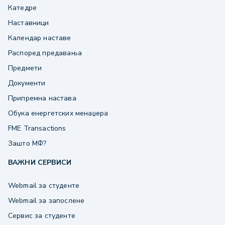
Катедре
Наставници
Календар наставе
Распоред предавања
Предмети
Документи
Припремна настава
Обука енергетских менаџера
FME Transactions
Зашто МФ?
ВАЖНИ СЕРВИСИ
Webmail за студенте
Webmail за запослене
Сервис за студенте