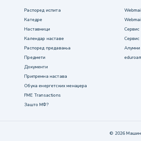
Распоред испита
Webmail
Катедре
Webmail
Наставници
Сервис 
Календар наставе
Сервис 
Распоред предавања
Алумни
Предмети
eduroa
Документи
Припремна настава
Обука енергетских менаџера
FME Transactions
Зашто МФ?
© 2026 Машинс