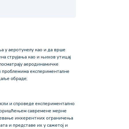
а у аеротунелу као и да врше
на струјања као и њихов утицај
 посматрају аеродинамичке
им проблемима експерименталне
даље обраде;
мисли и спроведе експериментално
а коришћењем савремене мерне
умевање инхерентних ограничења
ата и представе их у сажетој и