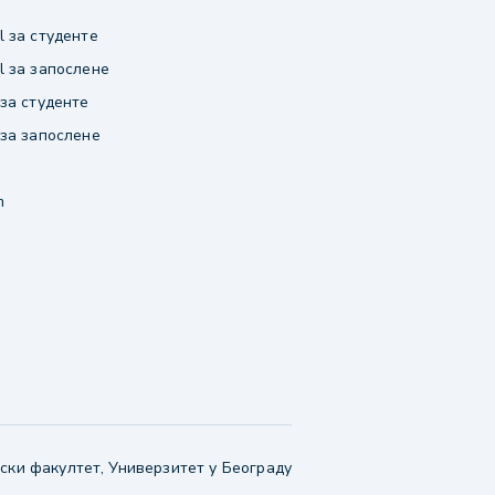
 за студенте
 за запослене
за студенте
за запослене
m
ки факултет, Универзитет у Београду