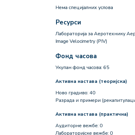
Нема специјалних услова
Ресурси
Лаборатoрија за Аеротехнику Аеро
Image Velocimetry (PIV)
Фонд часова
Укупан фонд часова: 65
Активна настава (теоријска)
Ново градиво: 40
Разрада и примери (рекапитулациј
Активна настава (практична)
Аудиторне вежбе: 0
Лабораторијске вежбе: 0