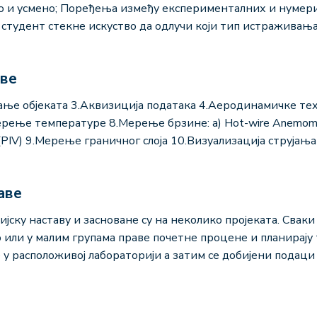
ко и усмено; Поређења између експерименталних и нумер
студент стекне искуство да одлучи који тип истраживања ј
аве
ање објеката 3.Аквизиција података 4.Аеродинамичке т
ње температуре 8.Мерење брзине: a) Hot-wire Anemometry
try (PIV) 9.Мерење граничног слоја 10.Визуализација струја
аве
јску наставу и засноване су на неколико пројеката. Сваки
 или у малим групама праве почетне процене и планирају 
е у расположивој лабораторији а затим се добијени подаци