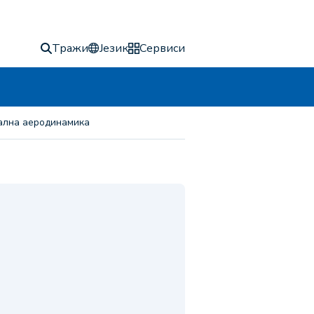
Тражи
Језик
Сервиси
тална аеродинамика