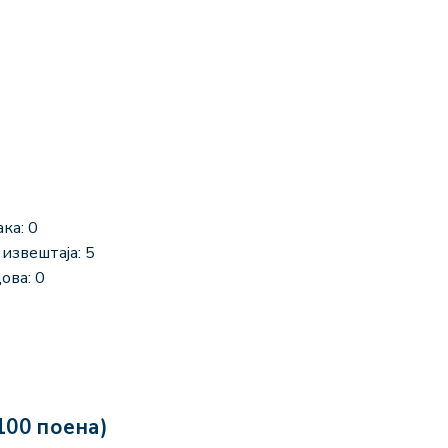
ка: 0
извештаја: 5
ова: 0
100 поена)