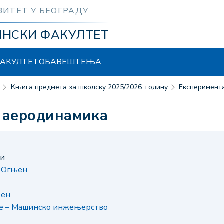
ЗИТЕТ У БЕОГРАДУ
ИНСКИ ФАКУЛТЕТ
АКУЛТЕТ
ОБАВЕШТЕЊА
Књига предмета за школску 2025/2026. годину
Експеримен
а аеродинамика
ни
. Огњен
њен
је – Машинско инжењерство