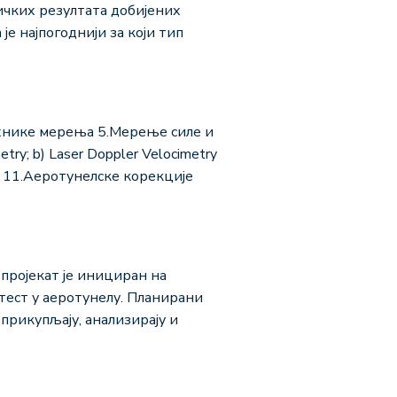
ичких резултата добијених
е најпогоднији за који тип
ехнике мерења 5.Мерење силе и
; b) Laser Doppler Velocimetry
ња 11.Аеротунелске корекције
 пројекат је инициран на
тест у аеротунелу. Планирани
 прикупљају, анализирају и