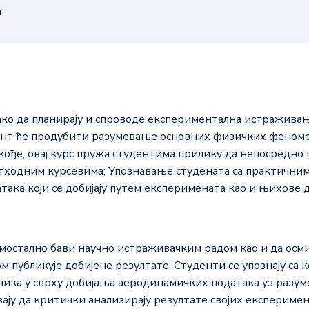
и
ако да планирају и спроводе експериментална истраживањ
ент ће продубити разумевање основних физичких феноме
кође, овај курс пружа студентима прилику да непосредно
етходним курсевима; Упознавање студената са практичн
ака који се добијају путем експеримената као и њихове 
самостално бави научно истраживачким радом као и да ос
м публикује добијене резултате. Студенти се упознају с
ника у сврху добијања аеродинамичких података уз раз
вају да критички анализирају резултате својих експеримен