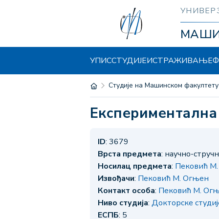
УНИВЕР
МАШ
УПИС
СТУДИЈЕ
ИСТРАЖИВАЊЕ
Ф
Студије на Машинском факултету
Експерименталн
ID
: 3679
Врста предмета
: научно-струч
Носилац предмета
:
Пековић М
Извођачи
:
Пековић М. Огњен
Контакт особа
:
Пековић М. Ог
Ниво студија
:
Докторске студи
ЕСПБ
: 5