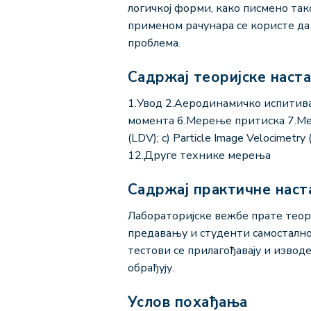
логичкој форми, како писмено та
применом рачунара се користе да 
проблема.
Садржај теоријске наст
1.Увод 2.Аеродинамичко испитив
момента 6.Мерење притиска 7.Мере
(LDV); c) Particle Image Velocime
12.Друге технике мерења
Садржај практичне наст
Лабораторијске вежбе прате теори
предавању и студенти самостално
тестови се прилагођавају и извод
обрађују.
Услов похађања