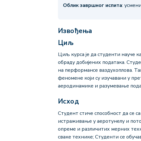
Облик завршног испита
: усмен
Извођења
Циљ
Циљ курса је да студенти науче к
обраду добијених података. Студ
на перформансе ваздухоплова. Та
феномене који су изучавани у пр
аеродинамике и разумевање подат
Исход
Студент стиче способност да се 
истраживање у аеротунелу и пото
опреме и различитих мерних тех
сваке технике; Студенти се обуча