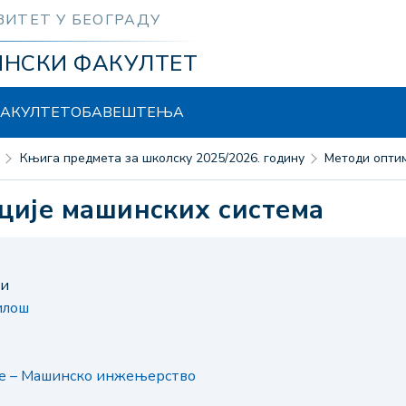
ЗИТЕТ У БЕОГРАДУ
ИНСКИ ФАКУЛТЕТ
АКУЛТЕТ
ОБАВЕШТЕЊА
Књига предмета за школску 2025/2026. годину
Методи опт
ације машинских система
ни
илош
је – Машинско инжењерство