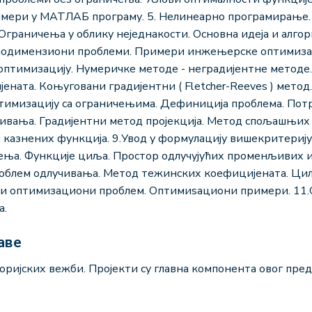
ери у МАТЛАБ програму. 5. Нелинеарно програмирање. 
 Ограничења у облику неједнакости. Основна идеја и алг
еднодимензиони проблеми. Примери инжењерске оптимиза
оптимизацију. Нумеричке методе - неградијентне методе.
ната. Коњуговани градијентни ( Fletcher-Reeves ) метод. 
птимизацију са ограничењима. Дефиниција проблема. Пот
ивања. Градијентни метод пројекција. Метод спољашњих
 казнених функција. 9.Увод у формулацију вишекритериј
ења. Функције циља. Простор одлучујућих променљивих и
Проблем одлучивања. Метод тежинских коефицијената. Ц
оптимизациони проблем. Оптимиѕациони примери. 11.Gen
a.
аве
торијских вежби. Пројекти су главна компонента овог пред