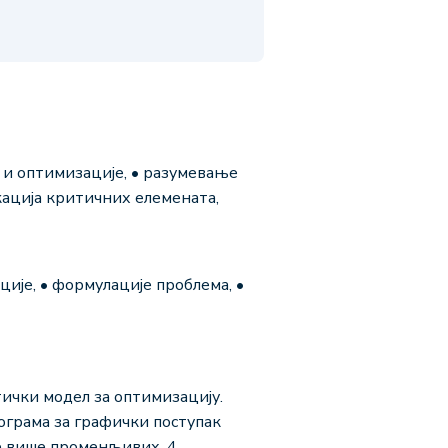
 и оптимизације, • разумевање
ација критичних елемената,
ције, • формулације проблема, •
ички модел за оптимизацију.
грама за графички поступак
е више променљивих. 4.