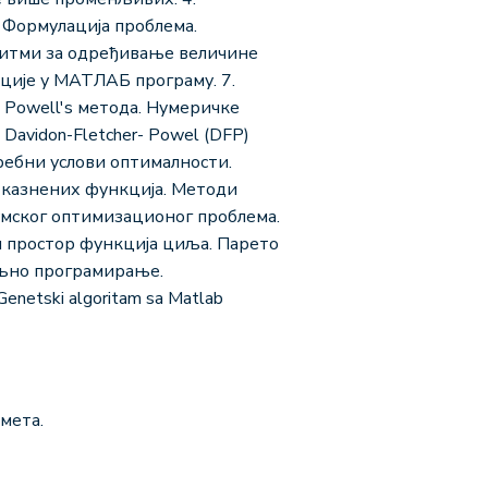
Формулација проблема.
оритми за одређивање величине
ције у МАТЛАБ програму. 7.
 Powell's метода. Нумеричке
Davidon-Fletcher- Powel (DFP)
ребни услови оптималности.
 казнених функција. Методи
умског оптимизационог проблема.
 простор функција циља. Парето
иљно програмирање.
etski algoritam sa Matlab
мета.