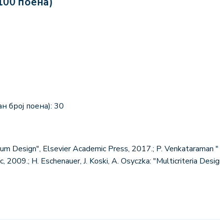
100 поена)
н број поена): 30
timum Design", Elsevier Academic Press, 2017.; P. Venkataraman 
 2009.; H. Eschenauer, J. Koski, A. Osyczka: "Multicriteria Desig