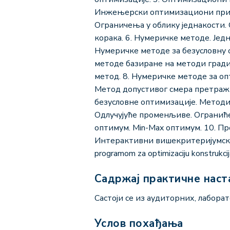
Инжењерски оптимизациони прим
Ограничења у облику једнакости.
корака. 6. Нумеричке методе. Ј
Нумеричке методе за безусловну 
методе базиране на методи градије
метод. 8. Нумеричке методе за о
Метод допустивог смера претраж
безусловне оптимизације. Методи
Одлучујуће променљиве. Огранић
оптимум. Мin-Max оптимум. 10. 
Интерактивни вишекритеријумски 
programom za optimizaciju konstrukcij
Садржај практичне наст
Састоји се из аудиторних, лабора
Услов похађања