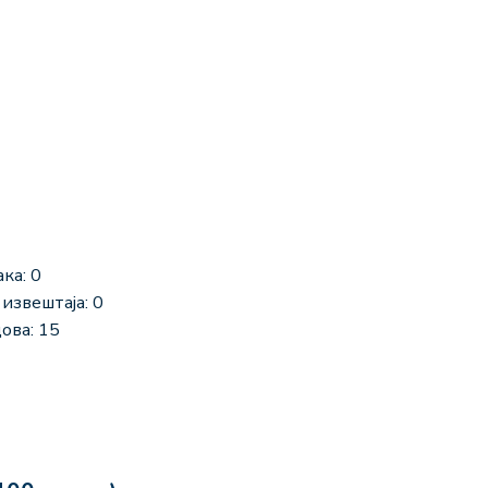
ка: 0
извештаја: 0
ова: 15