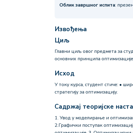
Облик завршног испита
: презе
Извођења
Циљ
Главни циљ овог предмета за сту
основних принципа оптимизације
Исход
У току курса, студент стиче: • ш
стратегију за оптимизацију.
Садржај теоријске наст
1. Увод у моделирање и оптимиза
2.Графички поступак оптимизаци
оптимизације. 3. Оптимизациони 