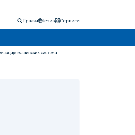
Тражи
Језик
Сервиси
имизације машинских система