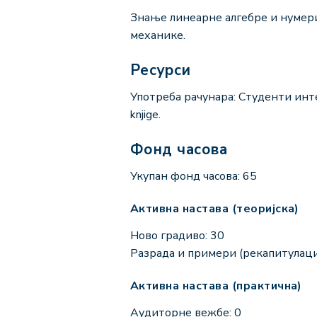
Знање линеарне алгебре и нумер
механике.
Ресурси
Употреба рачунара: Студенти ин
knjige.
Фонд часова
Укупан фонд часова: 65
Активна настава (теоријска)
Ново градиво: 30
Разрада и примери (рекапитулациј
Активна настава (практична)
Аудиторне вежбе: 0