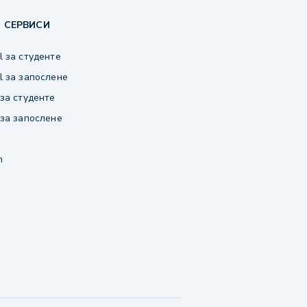
 СЕРВИСИ
 за студенте
 за запослене
за студенте
за запослене
m