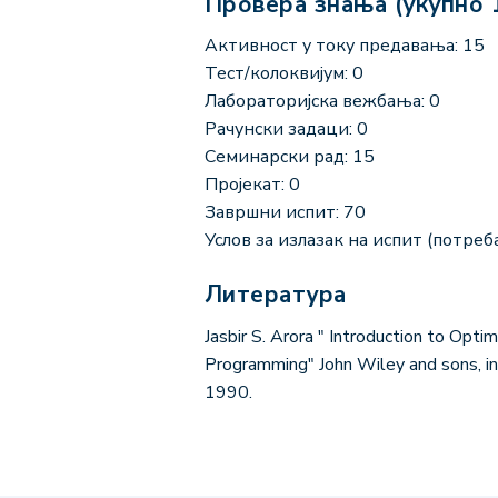
Провера знања (укупно 
Активност у току предавања: 15
Тест/колоквијум: 0
Лабораторијска вежбања: 0
Рачунски задаци: 0
Семинарски рад: 15
Пројекат: 0
Завршни испит: 70
Услов за излазак на испит (потреба
Литература
Jasbir S. Arora " Introduction to Op
Programming" John Wiley and sons, inc,
1990.