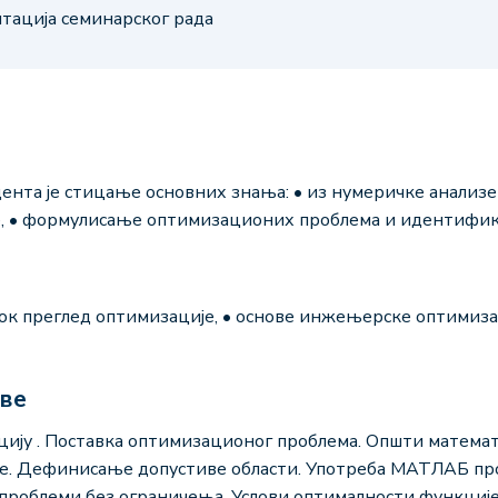
нтација семинарског рада
дента је стицање основних знања: • из нумеричке анализе
, • формулисање оптимизационих проблема и идентифик
ирок преглед оптимизације, • основе инжењерске оптимиза
аве
цију . Поставка оптимизационoг проблема. Општи математ
је. Дефинисање допустиве области. Употреба МАТЛАБ про
проблеми без ограничења. Услови оптималности функциј