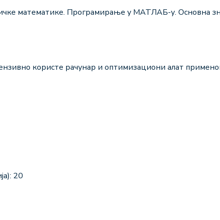
ичке математике. Програмирање у МАТЛАБ-у. Основна з
тензивно користе рачунар и оптимизациони алат примено
а): 20