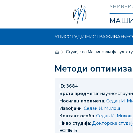
УНИВЕР
МАШ
УПИС
СТУДИЈЕ
ИСТРАЖИВАЊЕ
Ф
Студије на Машинском факултету
Методи оптимиз
ID
: 3684
Врста предмета
: научно-струч
Носилац предмета
:
Седак И. М
Извођачи
:
Седак И. Милош
Контакт особа
:
Седак И. Милош
Ниво студија
:
Докторске студи
ЕСПБ
: 5