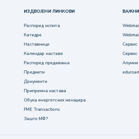
ИЗДВОЈЕНИ ЛИНКОВИ
ВАЖНИ
Распоред испита
Webmail
Катедре
Webmail
Наставници
Сервис 
Календар наставе
Сервис 
Распоред предавања
Алумни
Предмети
eduroa
Документи
Припремна настава
Обука енергетских менаџера
FME Transactions
Зашто МФ?