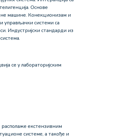
телигенција. Основе
тне машине. Конекционизам и
и управљачки системи са
и. Индустријски стандарди из
система.
вија се у лабораторијским
о располаже екстензивним
туационе системе, а такође и