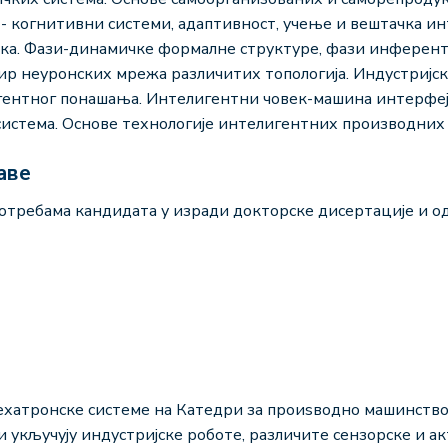
 когнитивни системи, адаптивност, учење и вештачка ин
ка. Фази-динамичке формалне структуре, фази инферен
р неуронских мрежа различитих топологија. Индустријск
гентног понашања. Интелигентни човек-машина интерфејс
система. Основе технологије интелигентних производних 
аве
отребама кандидата у изради докторске дисертације и од
мехатронске системе на Катедри за проиѕводно машинств
 укључују индустријске роботе, различите сензорске и ак