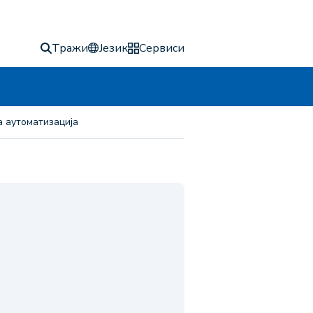
Тражи
Језик
Сервиси
а аутоматизација