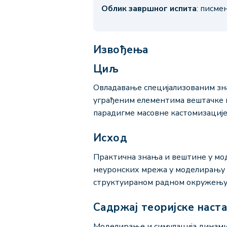
Облик завршног испита
: писме
Извођења
Циљ
Овладавање специјализованим зна
уграђеним елементима вештачке 
парадигме масовне кастомизације
Исход
Практична знања и вештине у мо
неуронских мрежа у моделирању 
структуираном радном окружењу
Садржај теоријске наст
Моделирање и симулација динамич