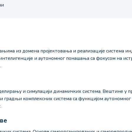
ни
њима из домена пројектовања и реализације система инд
интелигенције и аутономног понашања са фокусом на ис
.
делирању и симулацији динамичких система. Вештине у п
и градњи комплексних система са функцијом аутономног
.
аве
ких система. Основе самоорганизованих и саморепродуку