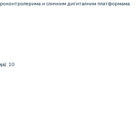
икроконтролерима и сличним дигиталним платформама.
а): 10