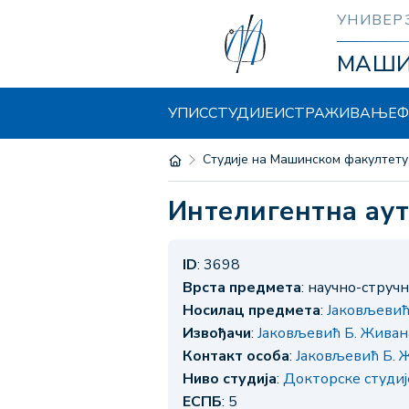
УНИВЕР
МАШ
УПИС
СТУДИЈЕ
ИСТРАЖИВАЊЕ
Ф
Студије на Машинском факултету
Интелигентна ау
ID
: 3698
Врста предмета
: научно-струч
Носилац предмета
:
Јаковљевић
Извођачи
:
Јаковљевић Б. Живан
Контакт особа
:
Јаковљевић Б. 
Ниво студија
:
Докторске студи
ЕСПБ
: 5