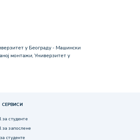
иверзитет у Београду - Машински
ваној монтажи, Универзитет у
 СЕРВИСИ
 за студенте
 за запослене
за студенте