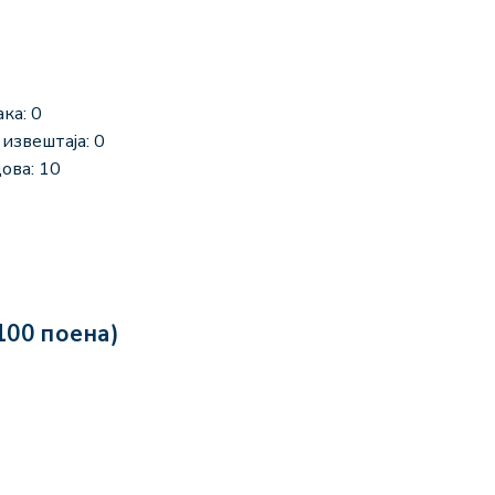
ка: 0
извештаја: 0
ова: 10
100 поена)