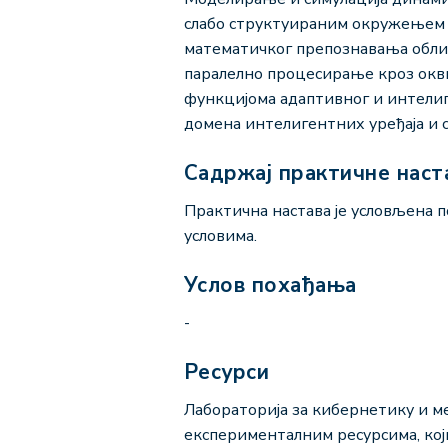
слабо структуираним окружењем -
математичког препознавања обли
паралелно процесирање кроз окви
функцијома aдаптивног и интели
домена интелигентних уређаја и 
Садржај практичне наст
Практична настава је условљена п
условима.
Услов похађања
-
Ресурси
Лабораторија за кибернетику и 
експерименталним ресурсима, који