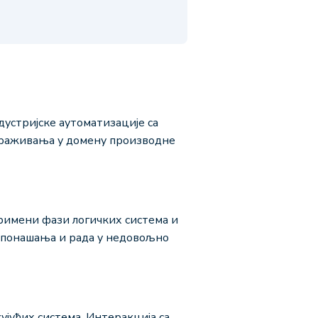
устријске аутоматизације са
траживања у домену производне
римени фази логичких система и
 понашања и рада у недовољно
јућих система. Интеракција са