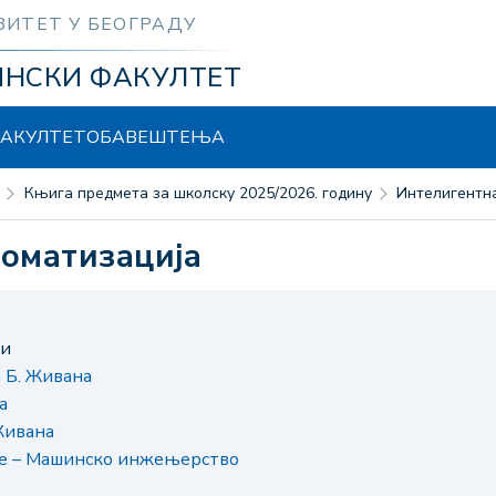
ЗИТЕТ У БЕОГРАДУ
ИНСКИ ФАКУЛТЕТ
АКУЛТЕТ
ОБАВЕШТЕЊА
Књига предмета за школску 2025/2026. годину
Интелигентн
томатизација
ни
 Б. Живана
а
Живана
је – Машинско инжењерство