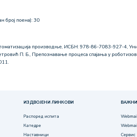
н број поена): 30
Аутоматизација производње, ИСБН: 978-86-7083-927-4, Ун
етровић П. Б., Препознавање процеса спајања у роботизо
011.
ИЗДВОЈЕНИ ЛИНКОВИ
ВАЖНИ
Распоред испита
Webmail
Катедре
Webmail
Наставници
Сервис 