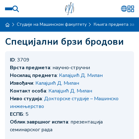
Студије на Машинском факултету
Књига предмета за ш
Специјални брзи бродови
ID
: 3709
Врста предмета
: научно-стручни
Носилац предмета
:
Калајџић Д. Милан
Извођачи
:
Калајџић Д. Милан
Контакт особа
:
Калајџић Д. Милан
Ниво студија
:
Докторске студије – Машинско
инжењерство
ЕСПБ
: 5
Облик завршног испита
: презентација
семинарског рада