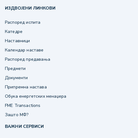
ИЗДВОЈЕНИ ЛИНКОВИ
Распоред испита
Катедре
Наставници
Календар наставе
Распоред предавања
Предмети
Документи
Припремна настава
Обука енергетских менаџера
FME Transactions
Зашто МФ?
ВАЖНИ СЕРВИСИ