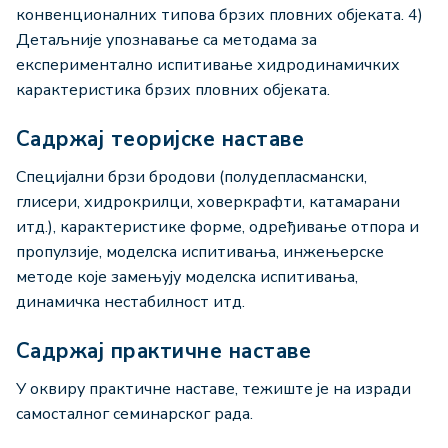
конвенционалних типова брзих пловних објеката. 4)
Детаљније упознавање са методама за
експериментално испитивање хидродинамичких
карактеристика брзих пловних објеката.
Садржај теоријске наставе
Специјални брзи бродови (полудепласмански,
глисери, хидрокрилци, ховеркрафти, катамарани
итд.), карактеристике форме, одређивање отпора и
пропулзије, моделска испитивања, инжењерске
методе које замењују моделска испитивања,
динамичка нестабилност итд.
Садржај практичне наставе
У оквиру практичне наставе, тежиште је на изради
самосталног семинарског рада.