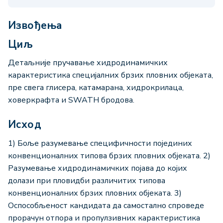
Извођења
Циљ
Детаљније пручавање хидродинамичких
карактеристика специјалних брзих пловних објеката,
пре свега глисера, катамарана, хидрокрилаца,
ховеркрафта и SWATH бродова.
Исход
1) Боље разумевање специфичности појединих
конвенционалних типова брзих пловних објеката. 2)
Разумевање хидродинамичких појава до којих
долази при пловидби различитих типова
конвенционалних брзих пловних објеката. 3)
Оспособљеност кандидата да самостално спроведе
прорачун отпора и пропулзивних карактеристика