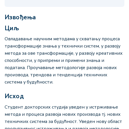
Извођења
Циљ
Овладавање научним методама у схватању процеса
трансформације знања у технички систем, у развоју
метода за ове трансформације, у развоју креативних
способности, у припреми и примени знања и
података. Проучавање методологије развоја нових
производа, трендова и тенденција техничких
система у будућности.
Исход
Студент докторских студија уведен у истрживање
метода и процеса развоја нових производа тј. нових
техничких система за будућност. Уведен нову област
пропулзивног истраживања и развоја методологије