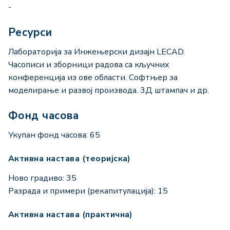
-
Ресурси
Лабораторија за Инжењерски дизајн LECAD.
Часописи и зборници радова са кључних
конференција из ове области. Софтњер за
моделирање и развој производа. 3Д штампач и др.
Фонд часова
Укупан фонд часова: 65
Активна настава (теоријска)
Ново градиво: 35
Разрада и примери (рекапитулација): 15
Активна настава (практична)