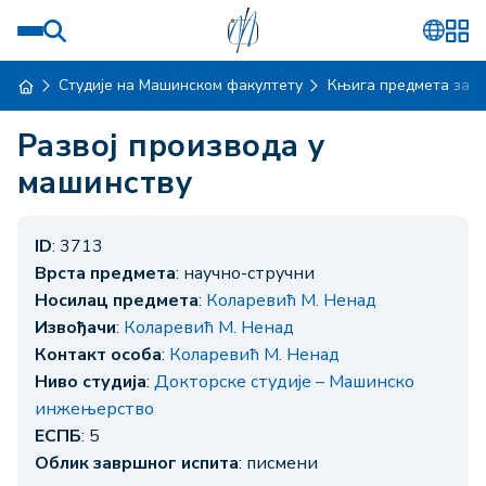
Студије на Машинском факултету
Књига предмета за ш
Развој производа у
машинству
ID
: 3713
Врста предмета
: научно-стручни
Носилац предмета
:
Коларевић М. Ненад
Извођачи
:
Коларевић М. Ненад
Контакт особа
:
Коларевић М. Ненад
Ниво студија
:
Докторске студије – Машинско
инжењерство
ЕСПБ
: 5
Облик завршног испита
: писмени