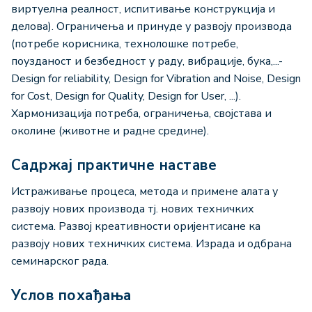
виртуелна реалност, испитивање конструкција и
делова). Ограничења и принуде у развоју производа
(потребе корисника, технолошке потребе,
поузданост и безбедност у раду, вибрације, бука,...-
Design for reliability, Design for Vibration and Noise, Design
for Cost, Design for Quality, Design for User, ...).
Хармонизација потреба, ограничења, својстава и
околине (животне и радне средине).
Садржај практичне наставе
Истраживање процеса, метода и примене алата у
развоју нових производа тј. нових техничких
система. Развој креативности оријентисане ка
развоју нових техничких система. Израда и одбрана
семинарског рада.
Услов похађања