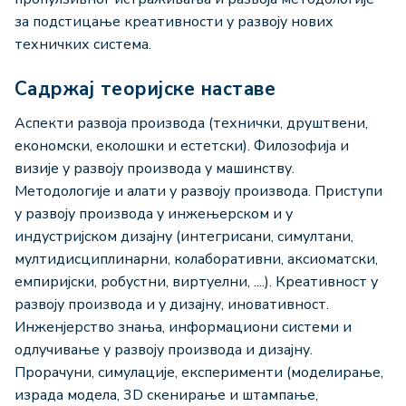
за подстицање креативности у развоју нових
техничких система.
Садржај теоријске наставе
Аспекти развоја производа (технички, друштвени,
економски, еколошки и естетски). Филозофија и
визије у развоју производа у машинству.
Методологије и алати у развоју производа. Приступи
у развоју производа у инжењерском и у
индустријском дизајну (интегрисани, симултани,
мултидисциплинарни, колаборативни, аксиоматски,
емпиријски, робустни, виртуелни, ....). Креативност у
развоју производа и у дизајну, иновативност.
Инженјерство знања, информациони системи и
одлучивање у развоју производа и дизајну.
Прорачуни, симулације, експерименти (моделирање,
израда модела, 3D скенирање и штампање,