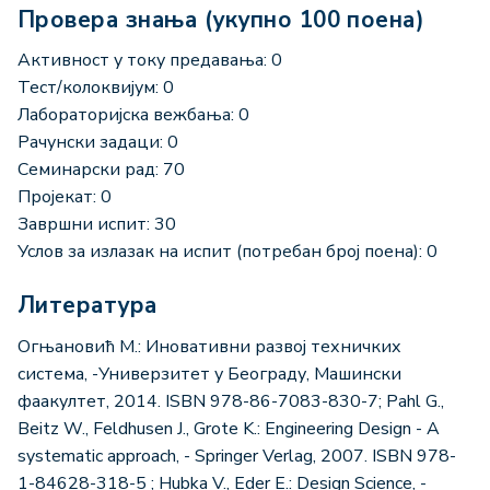
Провера знања (укупно 100 поена)
Активност у току предавања: 0
Тест/колоквијум: 0
Лабораторијска вежбања: 0
Рачунски задаци: 0
Семинарски рад: 70
Пројекат: 0
Завршни испит: 30
Услов за излазак на испит (потребан број поена): 0
Литература
Огњановић М.: Иновативни развој техничких
система, -Универзитет у Београду, Машински
фаакултет, 2014. ISBN 978-86-7083-830-7; Pahl G.,
Beitz W., Feldhusen J., Grote K.: Engineering Design - A
systematic approach, - Springer Verlag, 2007. ISBN 978-
1-84628-318-5 ; Hubka V., Eder E.: Design Science, -