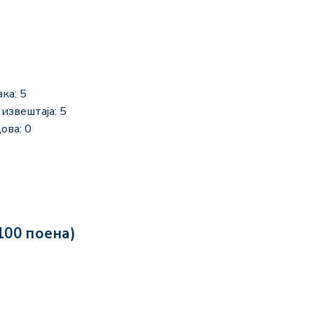
ка: 5
извештаја: 5
ова: 0
100 поена)