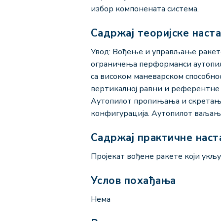
избор компонената система.
Садржај теоријске наст
Увод: Вођење и управљање ракете
ограничења перформанси аутопило
са високом маневарском способно
вертикалној равни и референтне 
Аутопилот пропињања и скретања.
конфигурација. Аутопилот ваљањ
Садржај практичне наст
Пројекат вођене ракете који укљу
Услов похађања
Нема