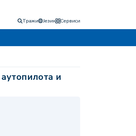
Тражи
Језик
Сервиси