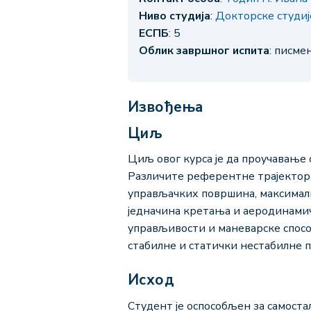
Ниво студија
:
Докторске студи
ЕСПБ
: 5
Облик завршног испита
: писме
Извођења
Циљ
Циљ овог курса је да проучавање
Различите референтне трајекториј
управљачких површина, максимал
једначина кретања и аеродинамич
управљивости и маневарске способ
стабилне и статички нестабилне п
Исход
Студент је оспособљен за самоста