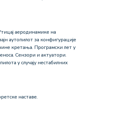
Утицај аеродинамике на
ајн аутопилот за конфигурације
чине кретања. Програмски лет у
носа. Сензори и актуатори.
илота у случају нестабилних
оретске наставе.