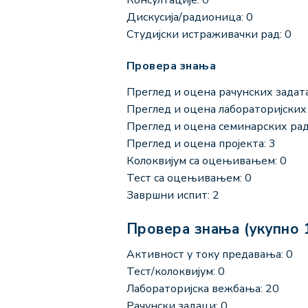
Дискусија/радионица: 0
Студијски истраживачки рад: 0
Провера знања
Преглед и оцена рачунских задата
Преглед и оцена лабораторијских 
Преглед и оцена семинарских рад
Преглед и оцена пројекта: 3
Колоквијум са оцењивањем: 0
Тест са оцењивањем: 0
Завршни испит: 2
Провера знања (укупно 
Активност у току предавања: 0
Тест/колоквијум: 0
Лабораторијска вежбања: 20
Рачунски задаци: 0