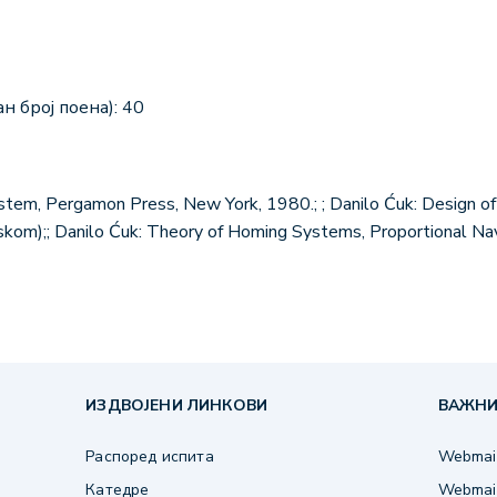
н број поена): 40
stem, Pergamon Press, New York, 1980.; ; Danilo Ćuk: Design o
kom);; Danilo Ćuk: Theory of Homing Systems, Proportional Nav
ИЗДВОЈЕНИ ЛИНКОВИ
ВАЖНИ
Распоред испита
Webmail
Катедре
Webmail