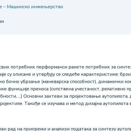
је – Машинско инжењерство
ни
 свих потребних перформанси ракете потребних за синтез
е су описане и утврђују се следеће карактеристике: брзи
но бочно убрзање (маневарска способност), динамички к
ке функције преноса (сопствена учестаност, релативно 
ности, ...) Основни захтеви за пројектовање аутопилота, 
ројектиле. Такође се изучава и метод дизајна аутопилота
лан рад на припреми и анализи података за синтезу аутоп