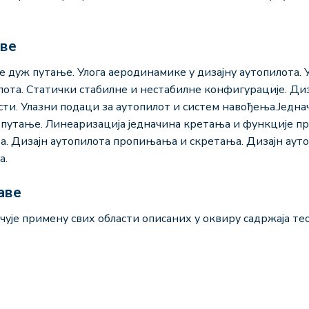
аве
 дуж путање. Улога аеродинамике у дизајну аутопилота. 
та. Статички стабилне и нестабилне конфигурације. Диз
сти. Улазни подаци за аутопилот и систем навођења.Једна
путање. Линеаризација једначина кретања и функције пре
 Дизајн аутопилота пропињања и скретања. Дизајн аутоп
а.
аве
чује примену свих области описаних у оквиру садржаја те