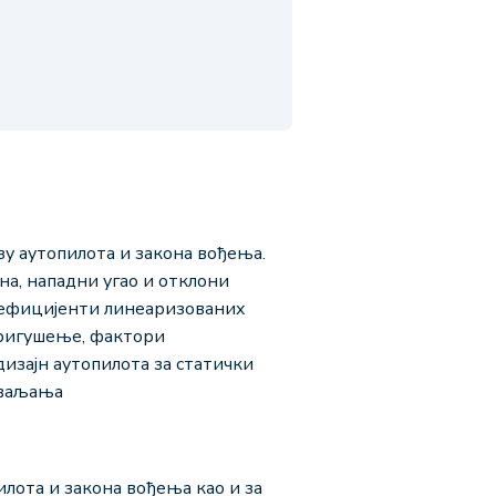
у аутопилота и закона вођења.
на, нападни угао и отклони
оефицијенти линеаризованих
пригушење, фактори
дизајн аутопилота за статички
 ваљања
илота и закона вођења као и за