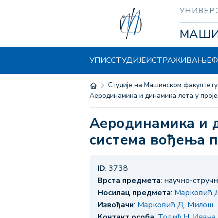
УНИВЕР
МАШ
УПИС
СТУДИЈЕ
ИСТРАЖИВАЊЕ
Ф
Студије на Машинском факултету
Аеродинамика и динамика лета у про
Аеродинамика и динамика лета у пројектовању аутопилота и
система вођења п
ID
: 3738
Врста предмета
: научно-струч
Носилац предмета
:
Марковић 
Извођачи
:
Марковић Д. Милош
Контакт особа
:
Тодић Н. Ивана