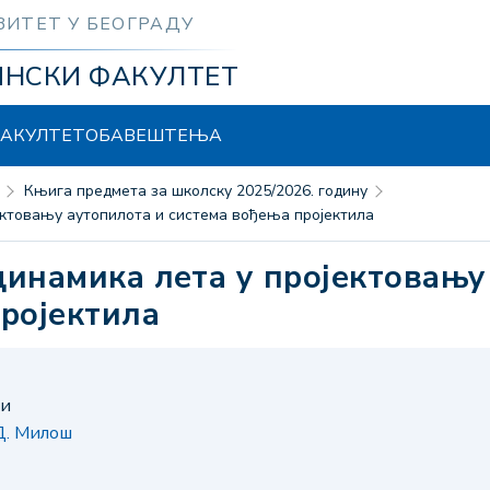
ЗИТЕТ У БЕОГРАДУ
ИНСКИ ФАКУЛТЕТ
АКУЛТЕТ
ОБАВЕШТЕЊА
Књига предмета за школску 2025/2026. годину
јектовању аутопилота и система вођења пројектила
ројектила
ни
Д. Милош