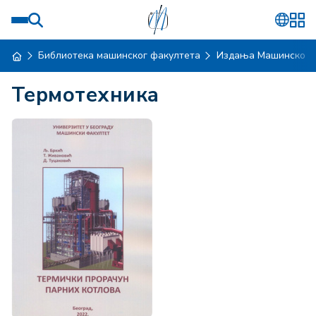
Библиотека машинског факултета
Издања Машинског 
Термотехника