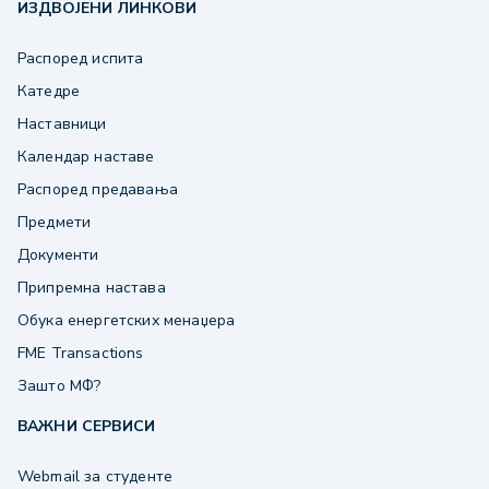
ИЗДВОЈЕНИ ЛИНКОВИ
Распоред испита
Катедре
Наставници
Календар наставе
Распоред предавања
Предмети
Документи
Припремна настава
Обука енергетских менаџера
FME Transactions
Зашто МФ?
ВАЖНИ СЕРВИСИ
Webmail за студенте