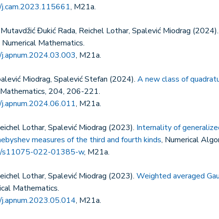
/j.cam.2023.115661
, M21a.
 Mutavdžić Đukić Rada, Reichel Lothar, Spalević Miodrag (2024)
d Numerical Mathematics.
/j.apnum.2024.03.003
, M21a.
palević Miodrag, Spalević Stefan (2024).
A new class of quadratur
l Mathematics, 204, 206-221.
/j.apnum.2024.06.011
, M21a.
eichel Lothar, Spalević Miodrag (2023).
Internality of generali
hebyshev measures of the third and fourth kinds
, Numerical Algo
7/s11075-022-01385-w
, M21a.
eichel Lothar, Spalević Miodrag (2023).
Weighted averaged Gaus
ical Mathematics.
/j.apnum.2023.05.014
, M21a.