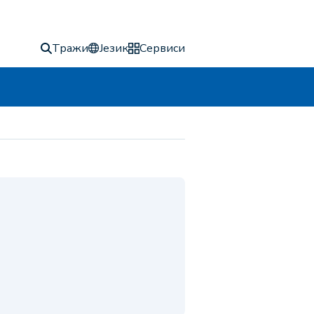
Тражи
Језик
Сервиси