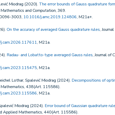
lević Miodrag (2020).
The error bounds of Gauss quadrature for
d Mathematics and Computation, 369.
N: 0096-3003,
10.1016/j.amc.2019.124806
, M21a+.
26).
On the accuracy of averaged Gauss quadrature rules
, Journa
/j.cam.2026.117611
, M21a.
24).
Radau- and Lobatto-type averaged Gauss rules
, Journal of
/j.cam.2023.115475
, M21a.
eichel Lothar, Spalević Miodrag (2024).
Decompositions of opti
d Mathematics, 438(Art. 115586).
/j.cam.2023.115586
, M21a.
 Spalević Miodrag (2024).
Error bound of Gaussian quadrature rul
and Applied Mathematics, 440(Art. 115586).