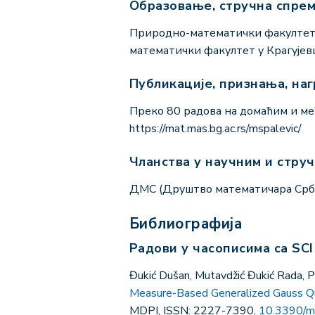
Образовање, стручна спре
Природно-математички факултет у
математички факултет у Крагујевц
Публикације, признања, на
Преко 80 радова на домаћим и ме
https://mat.mas.bg.ac.rs/mspalevic/
Чланства у научним и стру
ДМС (Друштво математичара Срб
Библиографија
Радови у часописима са SCI
Đukić Dušan, Mutavdžić Đukić Rada, P
Measure-Based Generalized Gauss Qu
MDPI, ISSN: 2227-7390,
10.3390/