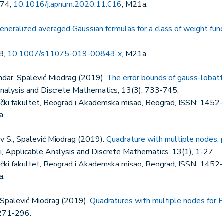
274,
10.1016/j.apnum.2020.11.016
, M21a.
eneralized averaged Gaussian formulas for a class of weight fun
8,
10.1007/s11075-019-00848-x
, M21a.
ndar, Spalević Miodrag (2019).
The error bounds of gauss-lobat
Analysis and Discrete Mathematics, 13(3), 733-745.
nički fakultet, Beograd i Akademska misao, Beograd, ISSN: 1452
a.
av S., Spalević Miodrag (2019).
Quadrature with multiple nodes,
i
, Applicable Analysis and Discrete Mathematics, 13(1), 1-27.
nički fakultet, Beograd i Akademska misao, Beograd, ISSN: 1452
a.
, Spalević Miodrag (2019).
Quadratures with multiple nodes for F
 271-296.