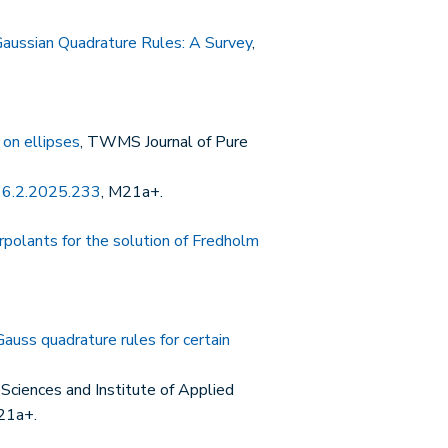
aussian Quadrature Rules: A Survey
,
 on ellipses
, TWMS Journal of Pure
6.2.2025.233
, M21a+.
polants for the solution of Fredholm
Gauss quadrature rules for certain
Sciences and Institute of Applied
21a+.