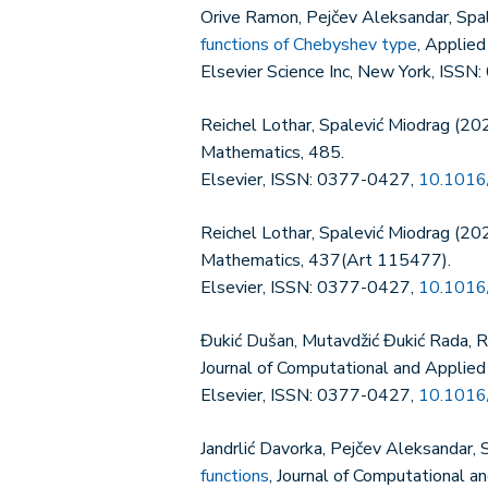
Orive Ramon, Pejčev Aleksandar, Spa
functions of Chebyshev type
, Applie
Elsevier Science Inc, New York, ISS
Reichel Lothar, Spalević Miodrag (20
Mathematics, 485.
Elsevier, ISSN: 0377-0427,
10.1016
Reichel Lothar, Spalević Miodrag (20
Mathematics, 437(Art 115477).
Elsevier, ISSN: 0377-0427,
10.1016
Đukić Dušan, Mutavdžić Đukić Rada, R
Journal of Computational and Applie
Elsevier, ISSN: 0377-0427,
10.1016
Jandrlić Davorka, Pejčev Aleksandar,
functions
, Journal of Computational 