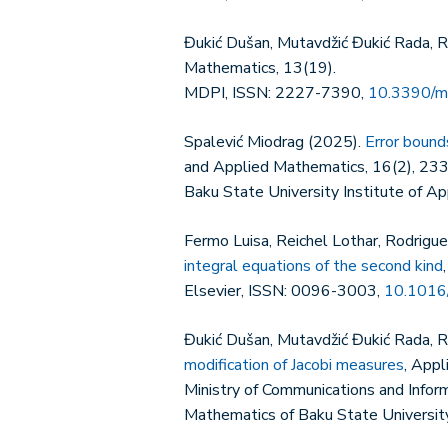
Đukić Dušan, Mutavdžić Đukić Rada, R
Mathematics, 13(19).
MDPI, ISSN: 2227-7390,
10.3390/
Spalević Miodrag (2025).
Error bounds
and Applied Mathematics, 16(2), 23
Baku State University Institute of 
Fermo Luisa, Reichel Lothar, Rodrigu
integral equations of the second kind
Elsevier, ISSN: 0096-3003,
10.1016
Đukić Dušan, Mutavdžić Đukić Rada, R
modification of Jacobi measures
, App
Ministry of Communications and Infor
Mathematics of Baku State Universi