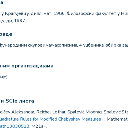
ма
 Крагујевцу, дипл. мат. 1986. Филозофски факултет у Ни
у, др, 1997.
граде
ђународним скуповима/часописима, 4 уџбеникa, збирка зад
чним организацијама
ије)
 и SCIe листа
ejčev Aleksandar, Reichel Lothar, Spalević Miodrag, Spalević St
adrature Rules for Modified Chebyshev Measures II
, Mathemati
math13030513
, M21a+.