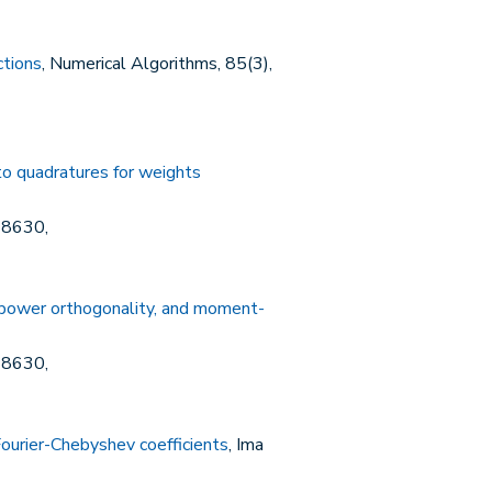
ctions
, Numerical Algorithms, 85(3),
to quadratures for weights
-8630,
 power orthogonality, and moment-
-8630,
ourier-Chebyshev coefficients
, Ima