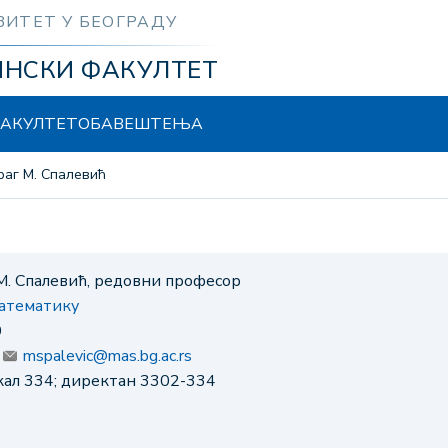
ЗИТЕТ У БЕОГРАДУ
ИНСКИ ФАКУЛТЕТ
АКУЛТЕТ
ОБАВЕШТЕЊА
драг М. Спалевић
М. Спалевић, редовни професор
математику
0
:
mspalevic@mas.bg.ac.rs
окал 334; директан 3302-334