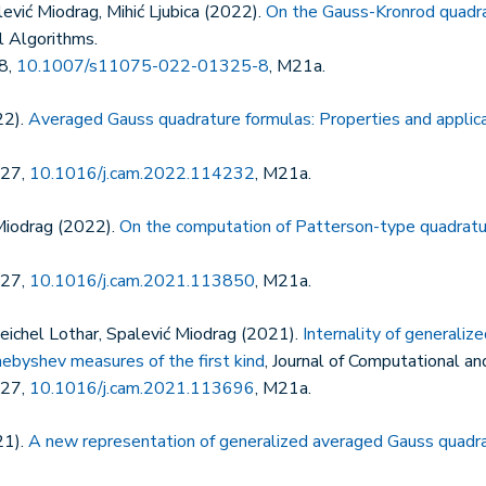
ević Miodrag, Mihić Ljubica (2022).
On the Gauss-Kronrod quadra
l Algorithms.
8,
10.1007/s11075-022-01325-8
, M21a.
22).
Averaged Gauss quadrature formulas: Properties and applic
427,
10.1016/j.cam.2022.114232
, M21a.
 Miodrag (2022).
On the computation of Patterson-type quadratu
427,
10.1016/j.cam.2021.113850
, M21a.
eichel Lothar, Spalević Miodrag (2021).
Internality of generali
hebyshev measures of the first kind
, Journal of Computational a
427,
10.1016/j.cam.2021.113696
, M21a.
21).
A new representation of generalized averaged Gauss quadra