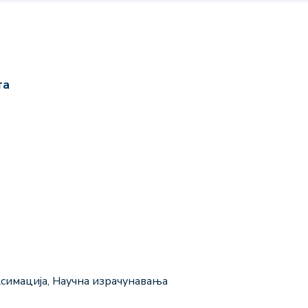
та
ксимација, Научна израчунавања