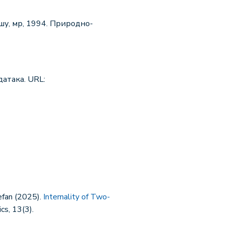
шу, мр, 1994. Природно-
атака. URL:
efan (2025).
Internality of Two-
cs, 13(3).