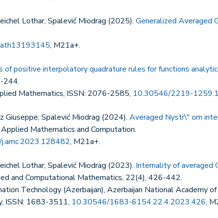
eichel Lothar, Spalević Miodrag (2025).
Generalized Averaged G
math13193145
, M21a+.
 of positive interpolatory quadrature rules for functions analytic
3-244.
Applied Mathematics, ISSN: 2076-2585,
10.30546/2219-1259.1
ez Giuseppe, Spalević Miodrag (2024).
Averaged Nystr\" om inter
, Applied Mathematics and Computation.
/j.amc.2023.128482
, M21a+.
eichel Lothar, Spalević Miodrag (2023).
Internality of averaged 
lied and Computational Mathematics, 22(4), 426-442.
mation Technology (Azerbaijan), Azerbaijan National Academy of 
ty, ISSN: 1683-3511,
10.30546/1683-6154.22.4.2023.426
, M