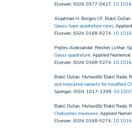
Elsevier, ISSN: 0377-0427,
10.1016
Alqahtani H, Borges CF, Đukić Dušan,
Gauss-type quadrature rules
, Applie
Elsevier, ISSN: 0168-9274,
10.1016
Pejčev Aleksandar, Reichel Lothar, S
Gauss quadrature
, Applied Numerica
Elsevier, ISSN: 0168-9274,
10.1016
Đukić Dušan, Mutavdžić Đukić Rada, R
and truncated variants for modified C
Springer, ISSN: 1017-1398,
10.100
Đukić Dušan, Mutavdžić Đukić Rada, R
Chebyshev measures
, Applied Numer
Elsevier, ISSN: 0168-9274,
10.1016