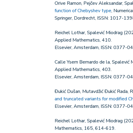
Orive Ramon, Pejčev Aleksandar, Spal
function of Chebyshev type
, Numerica
Springer, Dordrecht, ISSN: 1017-139
Reichel Lothar, Spalević Miodrag (20
Applied Mathematics, 410.
Elsevier, Amsterdam, ISSN: 0377-0
Calle Ysern Bernardo de la, Spalević
Applied Mathematics, 403.
Elsevier, Amsterdam, ISSN: 0377-0
Đukić Dušan, Mutavdžić Đukić Rada, R
and truncated variants for modified C
Elsevier, Amsterdam, ISSN: 0377-0
Reichel Lothar, Spalević Miodrag (20
Mathematics, 165, 614-619.