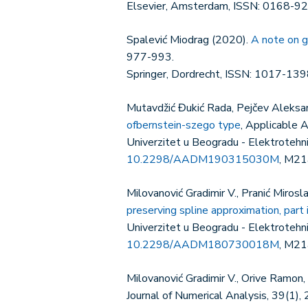
Elsevier, Amsterdam, ISSN: 0168-9
Spalević Miodrag (2020).
A note on g
977-993.
Springer, Dordrecht, ISSN: 1017-139
Mutavdžić Đukić Rada, Pejčev Aleksa
ofbernstein-szego type
, Applicable 
Univerzitet u Beogradu - Elektroteh
10.2298/AADM190315030M
, M21
Milovanović Gradimir V., Pranić Mirosl
preserving spline approximation, part i
Univerzitet u Beogradu - Elektroteh
10.2298/AADM180730018M
, M21
Milovanović Gradimir V., Orive Ramon
Journal of Numerical Analysis, 39(1),