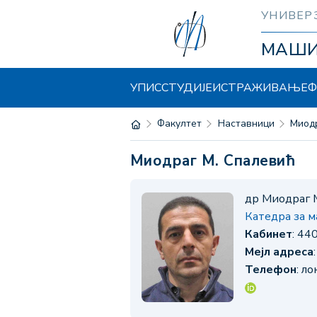
УНИВЕР
МАШ
УПИС
СТУДИЈЕ
ИСТРАЖИВАЊЕ
Ф
Факултет
Наставници
Мио
Миодраг М. Спалевић
др Миодраг 
Катедра за 
Кабинет
: 44
Мејл адреса
Телефон
: л