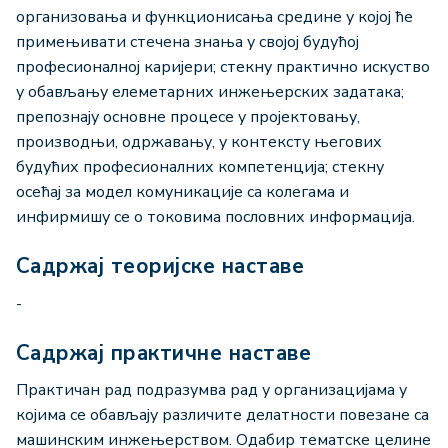
организовања и функционисања средине у којој ће
примењивати стечена знања у својој будућој
професионалној каријери; стекну практично искуство
у обављању елеметарних инжењерских задатака;
препознају основне процесе у пројектовању,
производњи, одржавању, у контексту његових
будућих професионалних компетенција; стекну
осећај за модел комуникације са колегама и
инфирмишу се о токовима пословних информација.
Садржај теоријске наставе
-
Садржај практичне наставе
Практичан рад подразумва рад у организацијама у
којима се обављају различите делатности повезане са
машинским инжењерством. Одабир тематске целине