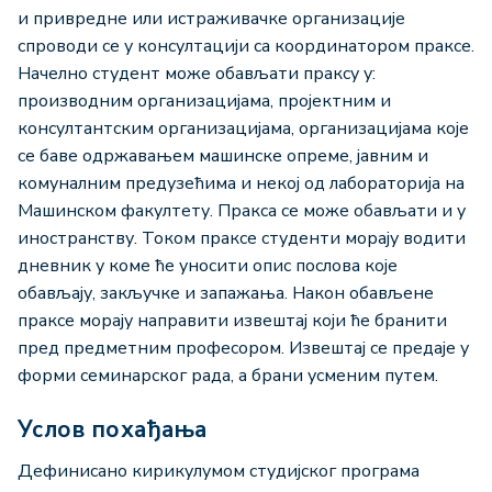
и привредне или истраживачке организације
спроводи се у консултацији са координатором праксе.
Начелно студент може обављати праксу у:
производним организацијама, пројектним и
консултантским организацијама, организацијама које
се баве одржавањем машинске опреме, јавним и
комуналним предузећима и некој од лабораторија на
Mашинском факултету. Пракса се може обављати и у
иностранству. Током праксе студенти морају водити
дневник у коме ће уносити опис послова које
обављају, закључке и запажања. Након обављене
праксе морају направити извештај који ће бранити
пред предметним професором. Извештај се предаје у
форми семинарског рада, а брани усменим путем.
Услов похађања
Дефинисано кирикулумом студијског програма