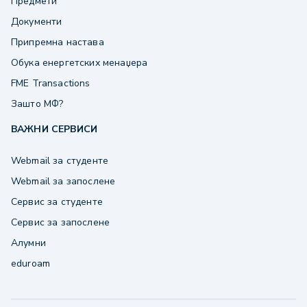
Предмети
Документи
Припремна настава
Обука енергетских менаџера
FME Transactions
Зашто МФ?
ВАЖНИ СЕРВИСИ
Webmail за студенте
Webmail за запослене
Сервис за студенте
Сервис за запослене
Алумни
eduroam