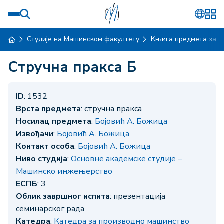
Студије на Машинском факултету
Књига предмета за ш
Стручна пракса Б
ID
: 1532
Врста предмета
: стручна пракса
Носилац предмета
:
Бојовић А. Божица
Извођачи
:
Бојовић А. Божица
Контакт особа
:
Бојовић А. Божица
Ниво студија
:
Основне академске студије –
Машинско инжењерство
ЕСПБ
: 3
Облик завршног испита
: презентација
семинарског рада
Катедра
:
Катедра за производно машинство