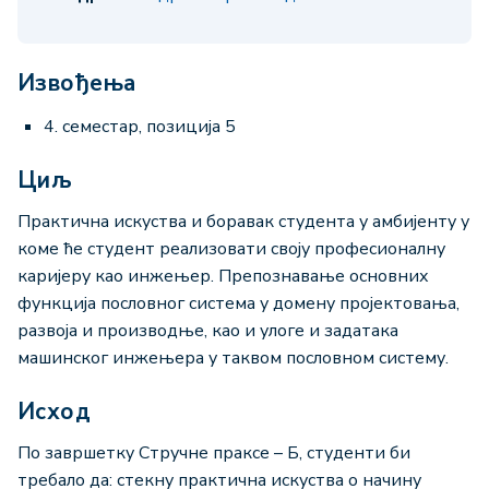
Извођења
4. семестар, позиција 5
Циљ
Практична искуства и боравак студента у амбијенту у
коме ће студент реализовати своју професионалну
каријеру као инжењер. Препознавање основних
функција пословног система у домену пројектовања,
развоја и производње, као и улоге и задатака
машинског инжењера у таквом пословном систему.
Исход
По завршетку Стручне праксе – Б, студенти би
требалo да: стекну практична искуства о начину