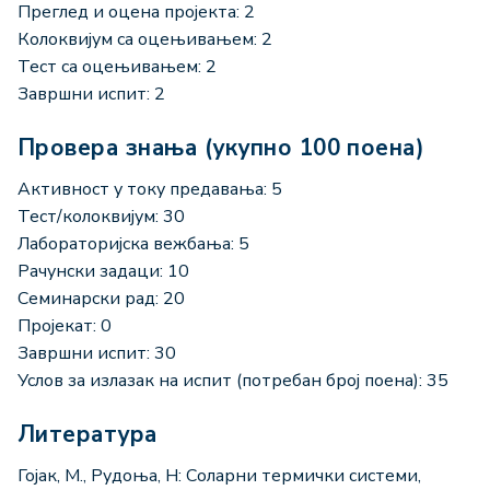
Преглед и оцена пројекта: 2
Колоквијум са оцењивањем: 2
Тест са оцењивањем: 2
Завршни испит: 2
Провера знања (укупно 100 поена)
Активност у току предавања: 5
Тест/колоквијум: 30
Лабораторијска вежбања: 5
Рачунски задаци: 10
Семинарски рад: 20
Пројекат: 0
Завршни испит: 30
Услов за излазак на испит (потребан број поена): 35
Литература
Гојак, М., Рудоња, Н: Соларни термички системи,