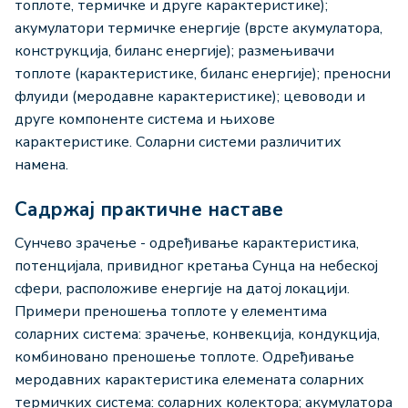
топлоте, термичке и друге карактеристике);
акумулатори термичке енергије (врсте акумулатора,
конструкција, биланс енергије); размењивачи
топлоте (карактеристике, биланс енергије); преносни
флуиди (меродавне карактеристике); цевоводи и
друге компоненте система и њихове
карактеристике. Соларни системи различитих
намена.
Садржај практичне наставе
Сунчево зрачење - одређивање карактеристика,
потенцијала, привидног кретања Сунца на небеској
сфери, расположиве енергије на датој локацији.
Примери преношења топлоте у елементима
соларних система: зрачење, конвекција, кондукција,
комбиновано преношење топлоте. Одређивање
меродавних карактеристика елемената соларних
термичких система: соларних колектора; акумулатора