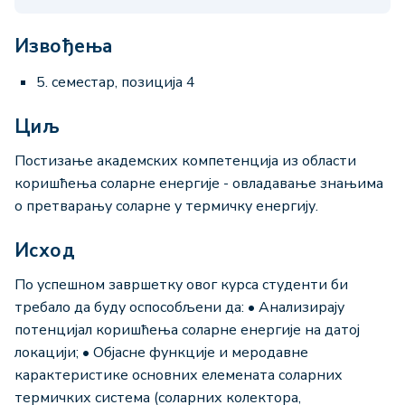
Извођења
5. семестар, позиција 4
Циљ
Постизање академских компетенција из области
коришћења соларне енергије - oвладавање знањима
о претварању соларне у термичку енергију.
Исход
По успешном завршетку овог курса студенти би
требало да буду оспособљени да: • Анализирају
потенцијал коришћења соларне енергије на датој
локацији; • Објасне функције и меродавне
карактеристике основних елемената соларних
термичких система (соларних колектора,