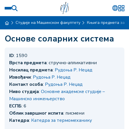
Студије на Машинском факултету
Књига предмета за ш
Основе соларних система
ID
: 1590
Врста предмета
: стручно-апликативни
Носилац предмета
:
Рудоња Р. Неџад
Извођачи
:
Рудоња Р. Неџад
Контакт особа
:
Рудоња Р. Неџад
Ниво студија
:
Основне академске студије –
Машинско инжењерство
ЕСПБ
: 6
Облик завршног испита
: писмени
Катедра
:
Катедра за термомеханику