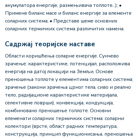
акумулатора енергије, размењивача топлоте...); •
Примене биланс масе и биланс енергије за елементе
соларних система; • Представе шеме основних
соларних термичких система различитих намена.
Садржај теоријске наставе
Области коришћења соларне енергије. Сунчево
зрачење: карактеристике, потенцијал, расположива
енергија на датој локацији на Земљи. Основе
преношења топлоте у елементима соларних система:
зрачење (закони зрачења црног тела, сиво и реално
тело, радијационе карактеристике материјала,
селективне површи), конвекција, кондукција,
комбиновано преношење топлоте. Основни
елеменати соларних термичких система: соларни
колектори (врсте, област радних температура,
конструкција, принцип функционисања, преношења