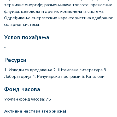
термичке енергије; размењивача топлоте; преносних
флуида; цевовода и других компонената система.
Одређивање енергетских карактеристика одабраног
соларног система.
Услов похађања
-
Ресурси
1. Изводи са предавања 2. Штампана литература 3.
Лабораторија 4. Рачунарски програми 5. Каталози
Фонд часова
Укупан фонд часова: 75
Активна настава (теоријска)