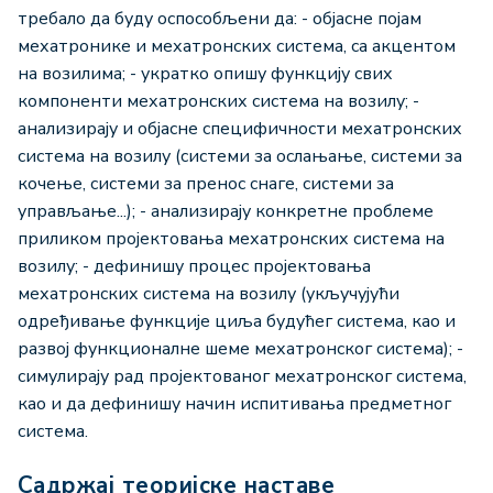
требало да буду оспособљени да: - објасне појам
мехатронике и мехатронских система, са акцентом
на возилима; - укратко опишу функцију свих
компоненти мехатронских система на возилу; -
анализирају и објасне специфичности мехатронских
система на возилу (системи за ослањање, системи за
кочење, системи за пренос снаге, системи за
управљање...); - анализирају конкретне проблеме
приликом пројектовања мехатронских система на
возилу; - дефинишу процес пројектовања
мехатронских система на возилу (укључујући
одређивање функције циља будућег система, као и
развој функционалне шеме мехатронског система); -
симулирају рад пројектованог мехатронског система,
као и да дефинишу начин испитивања предметног
система.
Садржај теоријске наставе