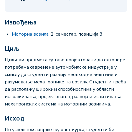
Извођења
Моторна возила
, 2. семестар, позиција 3
Циљ
Циљеви предмета су тако пројектовани да одговоре
потребама савремене аутомобилске индустрије у
смислу да студенти развију неопходне вештине и
разумевање мехатронике на возилу. Студенти треба
да располажу широким способностима у области
истраживања, пројектовања, развоја и испитивања
мехатронских система на моторним возилима.
Исход
По успешном завршетку овог курса, студенти би