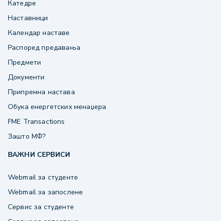
Катедре
Наставници
Календар наставе
Распоред предавања
Предмети
Документи
Припремна настава
Обука енергетских менаџера
FME Transactions
Зашто МФ?
ВАЖНИ СЕРВИСИ
Webmail за студенте
Webmail за запослене
Сервис за студенте