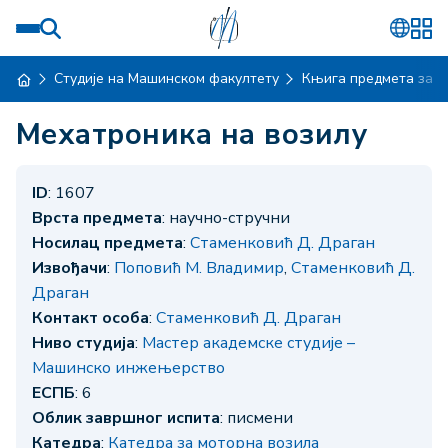
Студије на Машинском факултету
Књига предмета за ш
Мехатроника на возилу
ID
: 1607
Врста предмета
: научно-стручни
Носилац предмета
:
Стаменковић Д. Драган
Извођачи
:
Поповић М. Владимир
,
Стаменковић Д.
Драган
Контакт особа
:
Стаменковић Д. Драган
Ниво студија
:
Мастер академске студије –
Машинско инжењерство
ЕСПБ
: 6
Облик завршног испита
: писмени
Катедра
:
Катедра за моторна возила