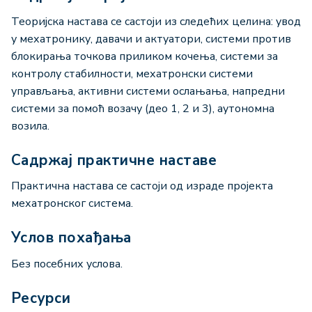
Теоријска настава се састоји из следећих целина: увод
у мехатронику, давачи и актуатори, системи против
блокирања точкова приликом кочења, системи за
контролу стабилности, мехатронски системи
управљања, активни системи ослањања, напредни
системи за помоћ возачу (део 1, 2 и 3), аутономна
возила.
Садржај практичне наставе
Практична настава се састоји од израде пројекта
мехатронског система.
Услов похађања
Без посебних услова.
Ресурси