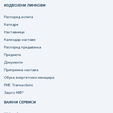
ИЗДВОЈЕНИ ЛИНКОВИ
Распоред испита
Катедре
Наставници
Календар наставе
Распоред предавања
Предмети
Документи
Припремна настава
Обука енергетских менаџера
FME Transactions
Зашто МФ?
ВАЖНИ СЕРВИСИ