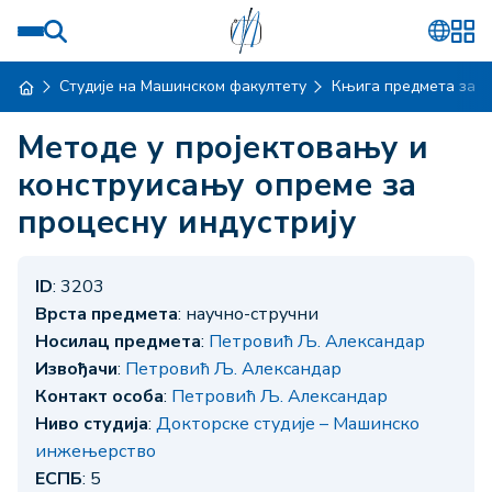
Студије на Машинском факултету
Књига предмета за ш
Методе у пројектовању и
конструисању опреме за
процесну индустрију
ID
: 3203
Врста предмета
: научно-стручни
Носилац предмета
:
Петровић Љ. Александар
Извођачи
:
Петровић Љ. Александар
Контакт особа
:
Петровић Љ. Александар
Ниво студија
:
Докторске студије – Машинско
инжењерство
ЕСПБ
: 5