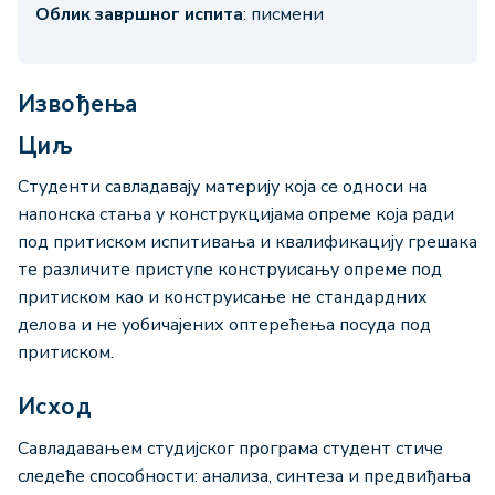
Облик завршног испита
: писмени
Извођења
Циљ
Студенти савладавају материју која се односи на
напонска стања у конструкцијама опреме која ради
под притиском испитивања и квалификацију грешака
те различите приступе конструисању опреме под
притиском као и конструисање не стандардних
делова и не уобичајених оптерећења посуда под
притиском.
Исход
Савладавањем студијског програма студент стиче
следеће способности: анализа, синтеза и предвиђања