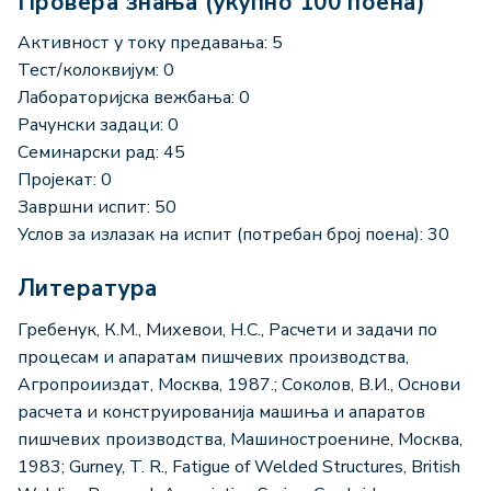
Провера знања (укупно 100 поена)
Активност у току предавања: 5
Тест/колоквијум: 0
Лабораторијска вежбања: 0
Рачунски задаци: 0
Семинарски рад: 45
Пројекат: 0
Завршни испит: 50
Услов за излазак на испит (потребан број поена): 30
Литература
Гребенук, К.М., Михевои, Н.С., Расчети и задачи по
процесам и апаратам пишчевих производства,
Агропроииздат, Москва, 1987.; Соколов, В.И., Основи
расчета и конструированија машиња и апаратов
пишчевих производства, Машиностроенине, Москва,
1983; Gurney, T. R., Fatigue of Welded Structures, British