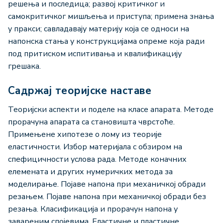
решења и последица; развој критичког и
самокритичког мишљења и приступа; примена знања
у пракси; савладавају материју која се односи на
напонска стања у конструкцијама опреме која ради
под притиском испитивања и квалификацију
грешака.
Садржај теоријске наставе
Теоријски аспекти и поделе на класе апарата. Методе
прорачуна апарата са становишта чврстоће.
Примењене хипотезе о лому из теорије
еластичности. Избор материјала с обзиром на
спефицичности услова рада. Методе коначних
елемената и других нумеричких метода за
моделирање. Појаве напона при механичкој обради
резањем. Појаве напона при механичкој обради без
резања. Класификација и прорачун напона у
завареним спојевима. Еластичне и пластичне