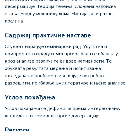
деформације. Теорија течења. Сложена напонска
стања. Увод у механику лома. Настајање и развој
прслина.
Садржај практичне наставе
Студент израђује семинарски рад. Упутства и
припрема за израду семинарског рада се обављају
кроз анализе различите видове кативности. То
обухвата резултата мерења и испитивања
сагледавање проблематике коју је потребно
разрешити, прибављању литературе и њене анализе.
Услов похађања
Услов похађања се дефинише према интересовању
кандидата и теми докторске дисертације
Ресурси