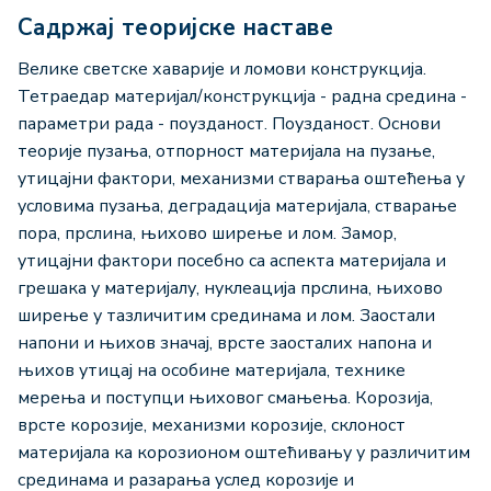
Садржај теоријске наставе
Велике светске хаварије и ломови конструкција.
Тетраедар материјал/конструкција - радна средина -
параметри рада - поузданост. Поузданост. Основи
теорије пузања, отпорност материјала на пузање,
утицајни фактори, механизми стварања оштећења у
условима пузања, деградација материјала, стварање
пора, прслина, њихово ширење и лом. Замор,
утицајни фактори посебно са аспекта материјала и
грешака у материјалу, нуклеација прслина, њихово
ширење у тазличитим срединама и лом. Заостали
напони и њихов значај, врсте заосталих напона и
њихов утицај на особине материјала, технике
мерења и поступци њиховог смањења. Корозија,
врсте корозије, механизми корозије, склоност
материјала ка корозионом оштећивању у различитим
срединама и разарања услед корозије и