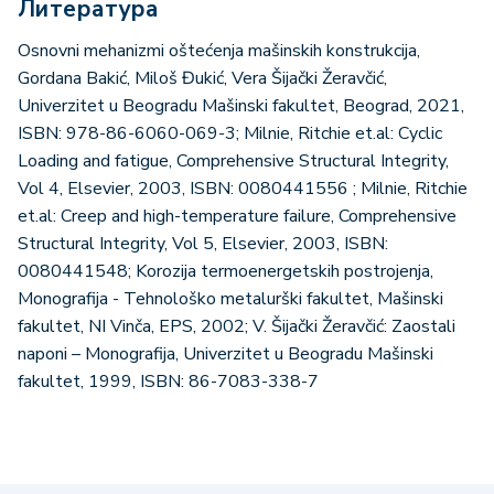
Литература
Osnovni mehanizmi oštećenja mašinskih konstrukcija,
Gordana Bakić, Miloš Đukić, Vera Šijački Žeravčić,
Univerzitet u Beogradu Mašinski fakultet, Beograd, 2021,
ISBN: 978-86-6060-069-3; Milnie, Ritchie et.al: Cyclic
Loading and fatigue, Comprehensive Structural Integrity,
Vol 4, Elsevier, 2003, ISBN: 0080441556 ; Milnie, Ritchie
et.al: Creep and high-temperature failure, Comprehensive
Structural Integrity, Vol 5, Elsevier, 2003, ISBN:
0080441548; Korozija termoenergetskih postrojenja,
Monografija - Tehnološko metalurški fakultet, Mašinski
fakultet, NI Vinča, EPS, 2002; V. Šijački Žeravčić: Zaostali
naponi – Monografija, Univerzitet u Beogradu Mašinski
fakultet, 1999, ISBN: 86-7083-338-7