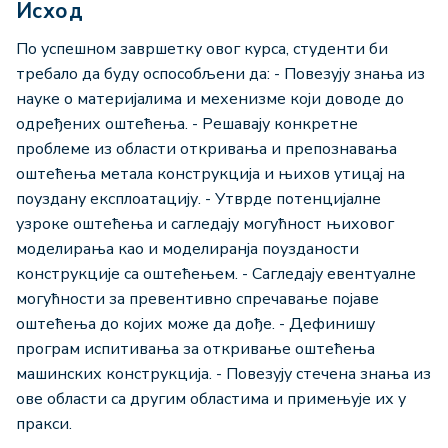
Исход
По успешном завршетку овог курса, студенти би
требало да буду оспособљени да: - Повезују знања из
науке о материјалима и мехенизме који доводе до
одређених оштећења. - Решавају конкретне
проблеме из области откривања и препознавања
оштећења метала конструкција и њихов утицај на
поуздану експлоатацију. - Утврде потенцијалне
узроке оштећења и сагледају могућност њиховог
моделирања као и моделиранја поузданости
конструкције са оштећењем. - Сагледају евентуалне
могућности за превентивно спречавање појаве
оштећења до којих може да дође. - Дефинишу
програм испитивања за откривање оштећења
машинских конструкција. - Повезују стечена знања из
ове области са другим областима и примењује их у
пракси.