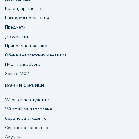
Календар наставе
Распоред предавања
Предмети
Документи
Припремна настава
Обука енергетских менаџера
FME Transactions
Зашто МФ?
ВАЖНИ СЕРВИСИ
Webmail за студенте
Webmail за запослене
Сервис за студенте
Сервис за запослене
Алумни