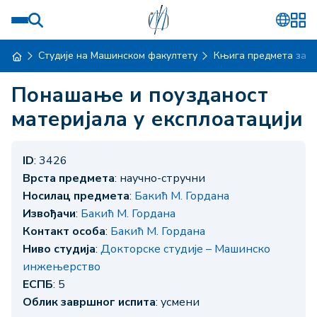
Студије на Машинском факултету
Књига предмета за ш
Понашање и поузданост
материјала у експлоатацији
ID
: 3426
Врста предмета
: научно-стручни
Носилац предмета
:
Бакић М. Гордана
Извођачи
:
Бакић М. Гордана
Контакт особа
:
Бакић М. Гордана
Ниво студија
:
Докторске студије – Машинско
инжењерство
ЕСПБ
: 5
Облик завршног испита
: усмени