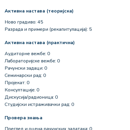
Активна настава (теоријска)
Ново градиво: 45
Разрада и примери (рекапитулација): 5
Активна настава (практична)
Аудиторне вежбе: 0
Лабораторијске вежбе: 0
Рачунски задаци: 0
Семинарски рад: 0
Пројекат: 0
Консултације: 0
Дискусија/радионица: 0
Студијски истраживачки рад: 0
Провера знања
Преглед и оцена рачунских задатака: 0