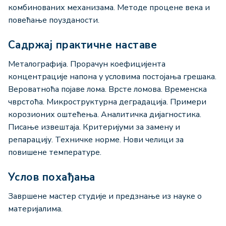
комбинованих механизама. Методе процене века и
повећање поузданости.
Садржај практичне наставе
Металографија. Прорачун коефицијента
концентрације напона у условима постојања грешака.
Вероватноћа појаве лома. Врсте ломова. Временска
чврстоћа. Микроструктурна деградација. Примери
корозионих оштећења. Аналитичка дијагностика.
Писање извештаја. Критеријуми за замену и
репарацију. Техничке норме. Нови челици за
повишене температуре.
Услов похађања
Завршене мастер студије и предзнање из науке о
материјалима.