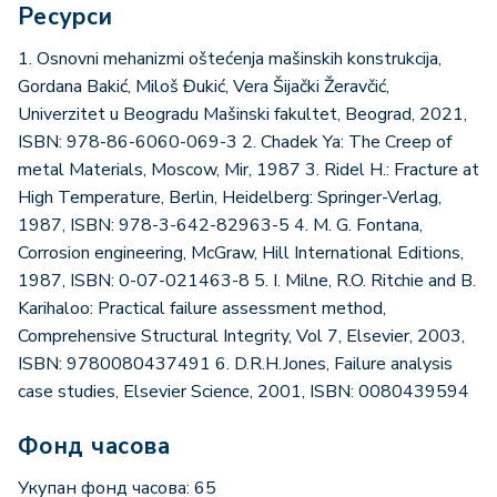
Ресурси
1. Osnovni mehanizmi oštećenja mašinskih konstrukcija,
Gordana Bakić, Miloš Đukić, Vera Šijački Žeravčić,
Univerzitet u Beogradu Mašinski fakultet, Beograd, 2021,
ISBN: 978-86-6060-069-3 2. Chadek Ya: The Creep of
metal Materials, Moscow, Mir, 1987 3. Ridel H.: Fracture at
High Temperature, Berlin, Heidelberg: Springer-Verlag,
1987, ISBN: 978-3-642-82963-5 4. M. G. Fontana,
Corrosion engineering, McGraw, Hill International Editions,
1987, ISBN: 0-07-021463-8 5. I. Milne, R.O. Ritchie and B.
Karihaloo: Practical failure assessment method,
Comprehensive Structural Integrity, Vol 7, Elsevier, 2003,
ISBN: 9780080437491 6. D.R.H.Jones, Failure analysis
case studies, Elsevier Science, 2001, ISBN: 0080439594
Фонд часова
Укупан фонд часова: 65