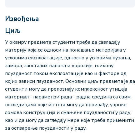
Извођења
Циљ
У оквиру предмета студенти треба да савладају
материју која се односи на понашање материјала у
условима експлоатације, односно у условима пузања,
замора, заосталих напона и корозије, њихову
поузданост током експлоатације као и факторе од
којих зависи паузданост. Основни циљ предмета је да
студенти могу да препознају комплексност утицаја
материјал - параметри рада - радна средина са свим
последицама које из тога могу да произађу, узроке
ломова конструкција и смањене поузданости у раду,
као и да могу да сагледају мере које треба применити
за остварење поузданости у раду.