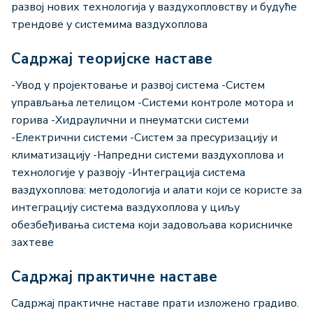
развој нових технологија у ваздухопловству и будуће
трендове у системима ваздухоплова
Садржај теоријске наставе
-Увод у пројектовање и развој система -Систем
управљања летелицом -Системи контроле мотора и
горива -Хидраулични и пнеуматски системи
-Електрични системи -Систем за пресуризацију и
климатизацију -Напредни системи ваздухоплова и
технологије у развоју -Интеграција система
ваздухоплова: методологија и алати који се користе за
интеграцију система ваздухоплова у циљу
обезбеђивања система који задовољава корисничке
захтеве
Садржај практичне наставе
Садржај практичне наставе прати изложено градиво.