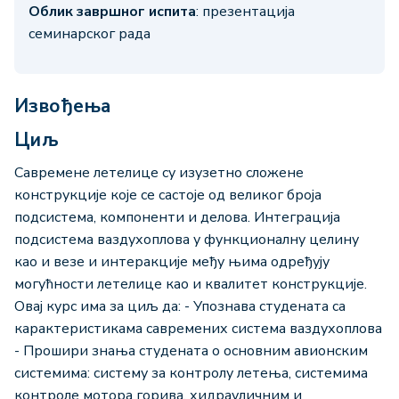
Облик завршног испита
: презентација
семинарског рада
Извођења
Циљ
Савремене летелице су изузетно сложене
конструкције које се састоје од великог броја
подсистема, компоненти и делова. Интеграција
подсистема ваздухоплова у функционалну целину
као и везе и интеракције међу њима одређују
могућности летелице као и квалитет конструкције.
Овај курс има за циљ да: - Упознава студената са
карактеристикама савремених система ваздухоплова
- Прошири знања студената о основним авионским
системима: систему за контролу летења, системима
контроле мотора горива, хидрауличним и