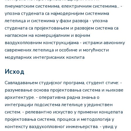
пнеуматским системима, електричним системима... -
упозна студената са најмодернијим системима
летелица и системима у фази развоја - упозна
студената са пројектовањем и развојем система са
нагласком на комерцијалним и војним
ваздухопловним конструкцијама - истражи авионику
савремених летелица и особине и могућности
модуларних интегрисаних кокпита
Исход
Савладавањем студијског програма, студент стиче: -
разумевање основа пројектовања система и њихове
архитектуре. - оперативна радна знања о
интеграцији подсистема летелице у јединствен
систем. - релевантно искуство у примени концепата
пројектовања система, процеса и методологија у
контексту ваздухопловног инжењерства. - увид у