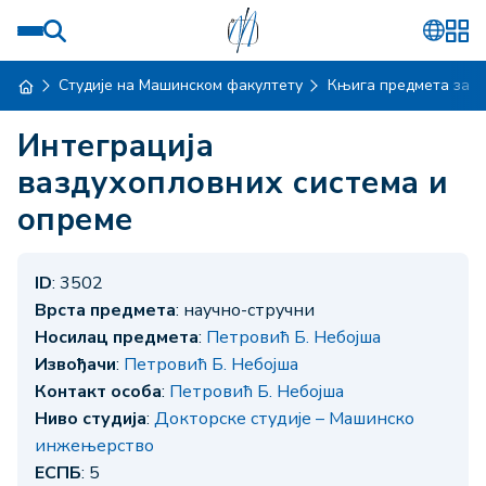
Студије на Машинском факултету
Књига предмета за ш
Интеграција
ваздухопловних система и
опреме
ID
: 3502
Врста предмета
: научно-стручни
Носилац предмета
:
Петровић Б. Небојша
Извођачи
:
Петровић Б. Небојша
Контакт особа
:
Петровић Б. Небојша
Ниво студија
:
Докторске студије – Машинско
инжењерство
ЕСПБ
: 5