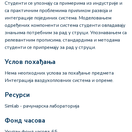
Студенти се упознају са примерима из индустрије и
са практичним проблемима приликом развоја и
интеграције појединих система. Моделовањем
одређених компоненти система студенти овладавају
знањима потребним за рад у струци. Упознавањем са
релевантним прописима, стандардима и методама
студенти се припремају за рад у струци.
Услов похађања
Нема неопходних услова за похађање предмета
Интеграција ваздухопловних система и опреме.
Ресурси
Simlab - рачунарска лабораторија
Фонд часова
Укупан фонд часова: 65