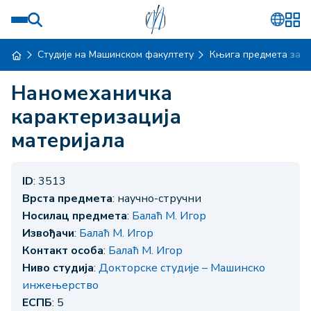
Студије на Машинском факултету
Књига предмета за ш
Наномеханичка
карактеризација
материјала
ID
: 3513
Врста предмета
: научно-стручни
Носилац предмета
:
Балаћ М. Игор
Извођачи
:
Балаћ М. Игор
Контакт особа
:
Балаћ М. Игор
Ниво студија
:
Докторске студије – Машинско
инжењерство
ЕСПБ
: 5