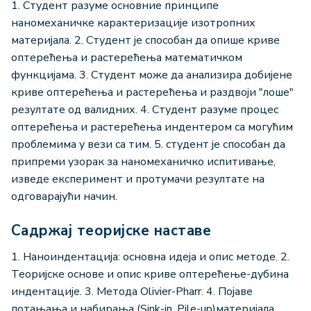
1. Студент разуме основние принципе
наномеханичке карактеризације изотропних
материјала. 2. Студент је способан да oпише криве
оптерећења и растерећења математичком
функцијама. 3. Студент може да анализира добијене
криве оптерећења и растерећења и раздвоји "лоше"
резултате од валидних. 4. Студент разуме процес
оптерећења и растерећења индентером са могућим
проблемима у вези са тим. 5. студент је способан да
припреми узорак за наномеханичко испитивање,
изведе експеримент и протумачи резултате на
одговарајући начин.
Садржај теоријске наставе
1. Наноиндентација: основна идеја и опис методе. 2.
Теоријске основе и опис криве оптерећење-дубина
индентације. 3. Метода Olivier-Pharr. 4. Појаве
потањања и набирања (Sink-in, Pile-up)материјала,