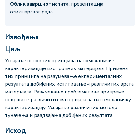
Облик завршног испита
: презентација
семинарског рада
Извођења
Циљ
Усвајање основних принципа наномеханичке
карактеризације изотропних материјала. Примена
тих принципа на разумевање екперименталних
резултата добијених испитивањем различитих врста
материјала. Разумевање проблематике припреме
површине различитих материјала за наномеханичку
карактеризацију. Усвајање различитих метода
туначења и раздвајања добијених резултата.
Исход