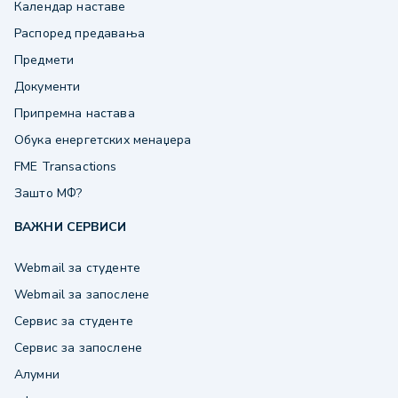
Календар наставе
Распоред предавања
Предмети
Документи
Припремна настава
Обука енергетских менаџера
FME Transactions
Зашто МФ?
ВАЖНИ СЕРВИСИ
Webmail за студенте
Webmail за запослене
Сервис за студенте
Сервис за запослене
Алумни