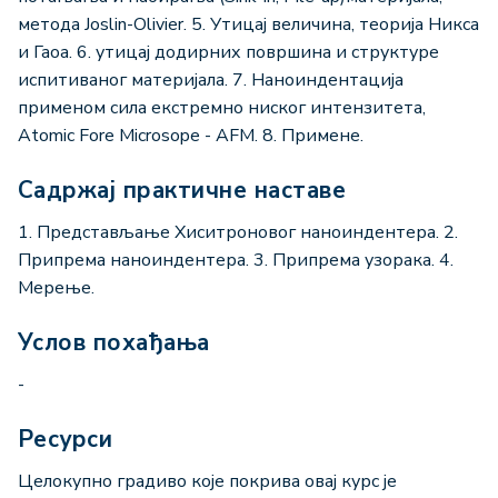
метода Joslin-Olivier. 5. Утицај величина, теорија Никса
и Гаоа. 6. утицај додирних површина и структуре
испитиваног материјала. 7. Наноиндентација
применом сила екстремно ниског интензитета,
Atomic Fore Microsope - AFM. 8. Примене.
Садржај практичне наставе
1. Представљање Хиситроновог наноиндентера. 2.
Припрема наноиндентера. 3. Припрема узорака. 4.
Мерење.
Услов похађања
-
Ресурси
Целокупно градиво које покрива овај курс је