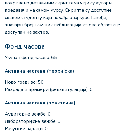
покривено детаљним скриптама чији су аутори
предавачи на самом курсу. Скрипте су доступне
сваком студенту који похађа овај курс.Такође,
значајан број научних публикација из ове области је
доступан на захтев.
Фонд часова
Укупан фонд часова: 65
Активна настава (теоријска)
Ново градиво: 50
Разрада и примери (рекапитулација): 0
Активна настава (практична)
Аудиторне вежбе: 0
Лабораторијске вежбе: 0
Рачунски задаци: 0