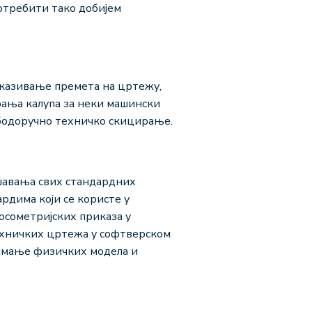
отребити тако добијем
иказивање премета на цртежу,
ања калупа за неки машински
бодоручно техничко скицирање.
ешавања свих стандардних
рдима који се користе у
осометријских приказа у
техничких цртежа у софтверском
нимање физичких модела и