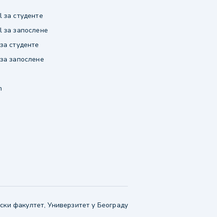
 за студенте
 за запослене
за студенте
за запослене
m
ки факултет, Универзитет у Београду