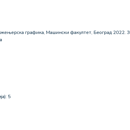
жењерска графика, Машински факултет, Београд 2022. З
а
а): 5