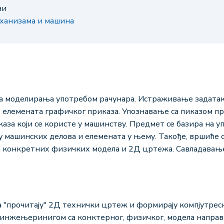
ни
еханизама и машина
ма моделирања употребом рачунара. Истраживање задатак
 елемената графичког приказа. Упознавање са пиказом п
аза који се користе у машинству. Предмет се базира на у
 машинских делова и елемената у њему. Такође, вршиће
 конкретних физичких модела и 2Д цртежа. Савладавањ
 "прочитају" 2Д технички цртеж и формирају компјутреск
инжењеринигом са конктерног, физичког, модела направе