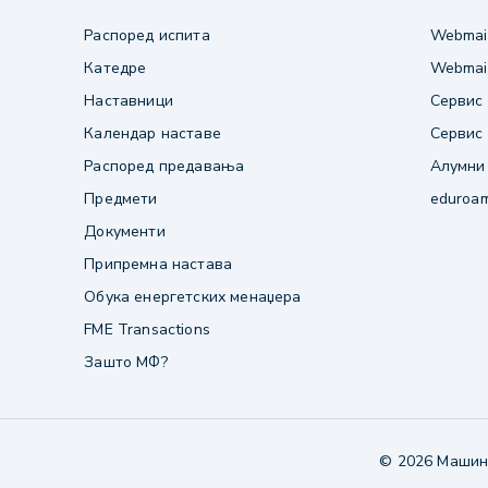
Распоред испита
Webmail
Катедре
Webmail
Наставници
Сервис 
Календар наставе
Сервис 
Распоред предавања
Алумни
Предмети
eduroa
Документи
Припремна настава
Обука енергетских менаџера
FME Transactions
Зашто МФ?
© 2026 Машинс