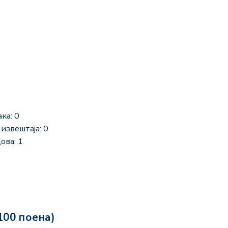
ка: 0
извештаја: 0
ова: 1
100 поена)