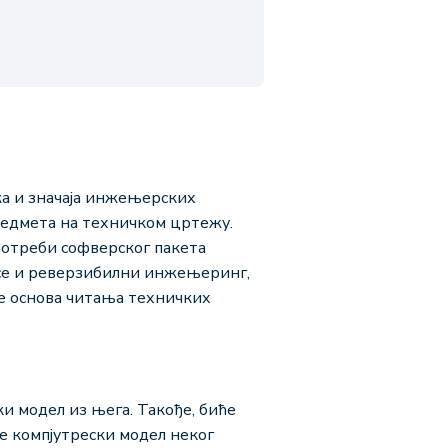
а и значаја инжењерских
редмета на техничком цртежу.
потреби софверског пакета
 се и реверзибилни инжењеринг,
е основа читања техничких
и модел из њега. Такође, биће
 компјутрески модел неког