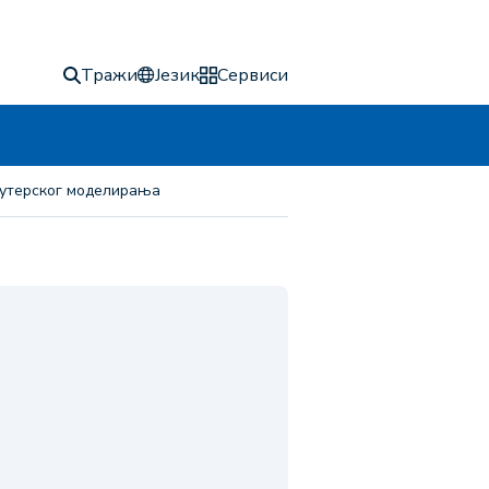
Тражи
Језик
Сервиси
пјутерског моделирања