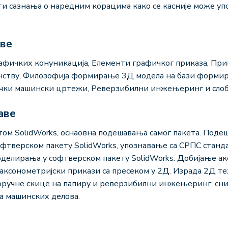
ти сазнања о наредним корацима како се касније може уп
аве
афичких конуникација, Елементи графичког приказа, Пр
нству, Филозофија формирање 3Д модела на бази формир
нички машински цртежи, Реверзибилни инжењеринг и сло
аве
ом SolidWorks, оснаовна подешавања самог пакета. Под
фтверском пакету SolidWorks, упознавање са СРПС станда
делирања у софтверском пакету SolidWorks. Добијање ак
 аксонометријски прикази са пресеком у 2Д. Израда 2Д 
доручне скице на папиру и реверзибилни инжењеринг, с
 машинских делова.