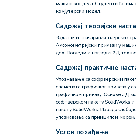
машинског дела. Студенти ће има
комјутерски модел.
Садржај теоријске наст
Задатак и значај инжењерских гр
Аксонометријски прикази у маши
део, Погледи и изгледи, 2Д тех
Садржај практичне наст
Упознавање са софрверским пакет
елемената графичког приказа у со
графичком приказу. Основе 3Д мо
софтверском пакету SolidWorks и
пакету SolidWorks. Израда слобо
упознавање са принципом мерења
Услов похађања