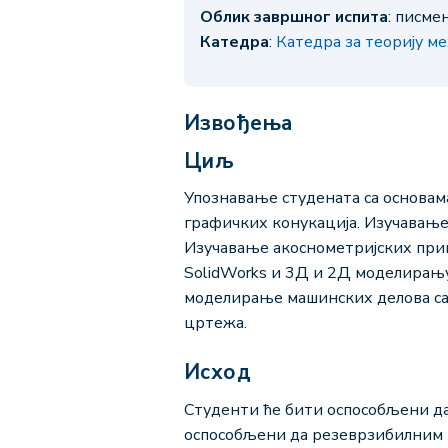
Облик завршног испита
: писме
Катедра
:
Катедра за теорију м
Извођења
Циљ
Упознавање студената са основа
графичких конукација. Изучавање
Изучавање акоснометријских прик
SolidWorks и 3Д и 2Д моделирању
моделирање машинских делова са
цртежа.
Исход
Студенти ће бити оспособљени да
оспособљени да резеврзибилним 