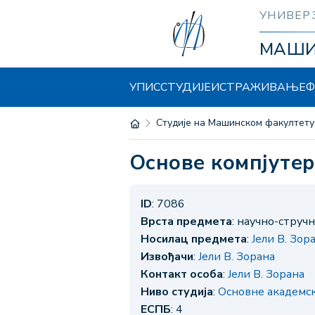
УНИВЕР
МАШ
УПИС
СТУДИЈЕ
ИСТРАЖИВАЊЕ
Ф
Студије на Машинском факултету
Основе компјут
ID
: 7086
Врста предмета
: научно-струч
Носилац предмета
:
Јели В. Зор
Извођачи
:
Јели В. Зорана
Контакт особа
:
Јели В. Зорана
Ниво студија
:
Основне академск
ЕСПБ
: 4