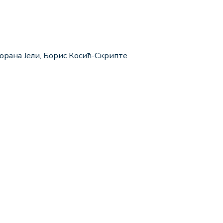
орана Јели, Борис Косић-Скрипте