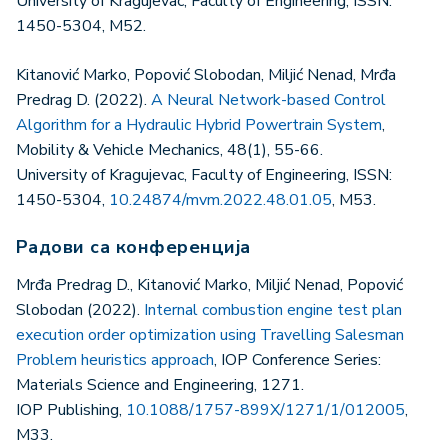
University of Kragujevac, Faculty of Engineering, ISSN:
1450-5304, M52.
Kitanović Marko, Popović Slobodan, Miljić Nenad, Mrđa
Predrag D. (2022).
A Neural Network-based Control
Algorithm for a Hydraulic Hybrid Powertrain System
,
Mobility & Vehicle Mechanics, 48(1), 55-66.
University of Kragujevac, Faculty of Engineering, ISSN:
1450-5304,
10.24874/mvm.2022.48.01.05
, M53.
Радови са конференција
Mrđa Predrag D., Kitanović Marko, Miljić Nenad, Popović
Slobodan (2022).
Internal combustion engine test plan
execution order optimization using Travelling Salesman
Problem heuristics approach
, IOP Conference Series:
Materials Science and Engineering, 1271.
IOP Publishing,
10.1088/1757-899X/1271/1/012005
,
M33.