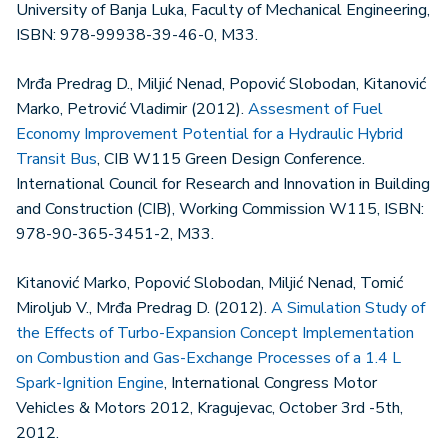
University of Banja Luka, Faculty of Mechanical Engineering,
ISBN: 978-99938-39-46-0, M33.
Mrđa Predrag D., Miljić Nenad, Popović Slobodan, Kitanović
Marko, Petrović Vladimir (2012).
Assesment of Fuel
Economy Improvement Potential for a Hydraulic Hybrid
Transit Bus
, CIB W115 Green Design Conference.
International Council for Research and Innovation in Building
and Construction (CIB), Working Commission W115, ISBN:
978-90-365-3451-2, M33.
Kitanović Marko, Popović Slobodan, Miljić Nenad, Tomić
Miroljub V., Mrđa Predrag D. (2012).
A Simulation Study of
the Effects of Turbo-Expansion Concept Implementation
on Combustion and Gas-Exchange Processes of a 1.4 L
Spark-Ignition Engine
, International Congress Motor
Vehicles & Motors 2012, Kragujevac, October 3rd -5th,
2012.