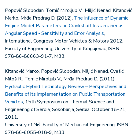
Popović Slobodan, Tomić Miroljub V., Miljić Nenad, Kitanović
Marko, Mrđa Predrag D. (2012).
The Influence of Dynamic
Engine Model Parameters on Crankshaft Instantaneous
Angular Speed - Sensitivity and Error Analysis
,
International Congress Motor Vehicles & Motors 2012.
Faculty of Engineering, University of Kragujevac, ISBN:
978-86-86663-91-7, M33.
Kitanović Marko, Popović Slobodan, Miljić Nenad, Cvetić
Miloš R., Tomić Miroljub V., Mrđa Predrag D. (2011).
Hydraulic Hybrid Technology Review – Perspectives and
Benefits of its Implementation on Public Transportation
Vehicles
, 15th Symposium on Thermal Science and
Engineering of Serbia, Sokobanja, Serbia, October 18–21,
2011.
University of Niš, Faculty of Mechanical Engineering, ISBN:
978-86-6055-018-9, M33.