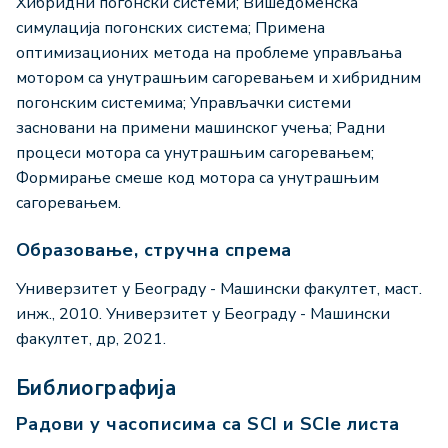
Хибридни погонски системи; Вишедоменска
симулација погонских система; Примена
оптимизационих метода на проблеме управљања
мотором са унутрашњим сагоревањем и хибридним
погонским системима; Управљачки системи
засновани на примени машинског учења; Радни
процеси мотора са унутрашњим сагоревањем;
Формирање смеше код мотора са унутрашњим
сагоревањем.
Образовање, стручна спрема
Универзитет у Београду - Машински факултет, маст.
инж., 2010. Универзитет у Београду - Машински
факултет, др, 2021.
Библиографија
Радови у часописима са SCI и SCIe листа