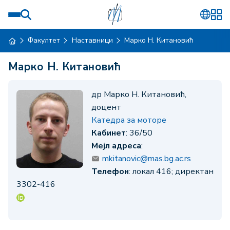
Факултет
Наставници
Марко Н. Китановић
Марко Н. Китановић
др Марко Н. Китановић,
доцент
Катедра за моторе
Кабинет
: 36/50
Мејл адреса
:
mkitanovic@mas.bg.ac.rs
Телефон
: локал 416; директан
3302-416