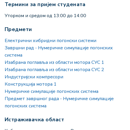
Термини за пријем студената
Уторком и средом од 13:00 до 14:00
Предмети
Електрични хибридни погонски системи
Завршни рад - Нумеричке симулације погонских
система
Изабрана поглавља из области мотора СУС 1
Изабрана поглавља из области мотора СУС 2
Индустријски компресори
Конструкција мотора 1
Нумеричке симулације погонских система
Предмет завршног рада - Нумеричке симулације
погонских система
Истраживачка област