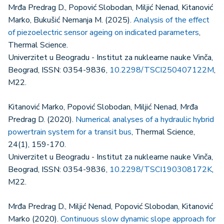
Mrđa Predrag D., Popović Slobodan, Miljić Nenad, Kitanović
Marko, Bukušić Nemanja M. (2025).
Analysis of the effect
of piezoelectric sensor ageing on indicated parameters
,
Thermal Science.
Univerzitet u Beogradu - Institut za nuklearne nauke Vinča,
Beograd, ISSN: 0354-9836,
10.2298/TSCI250407122M
,
M22.
Kitanović Marko, Popović Slobodan, Miljić Nenad, Mrđa
Predrag D. (2020).
Numerical analyses of a hydraulic hybrid
powertrain system for a transit bus
, Thermal Science,
24(1), 159-170.
Univerzitet u Beogradu - Institut za nuklearne nauke Vinča,
Beograd, ISSN: 0354-9836,
10.2298/TSCI190308172K
,
M22.
Mrđa Predrag D., Miljić Nenad, Popović Slobodan, Kitanović
Marko (2020).
Continuous slow dynamic slope approach for