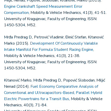
Miljić Nenad, Popović Slobodan, Kitanović Marko (2015).
Engine Crankshaft Speed Measurement Error
Compensation
, Mobility & Vehicle Mechanics, 41(3), 41-51.
University of Kragujevac, Faculty of Engineering, ISSN:
1450-5304, M52.
Mrđa Predrag D., Petrović Vladimir, Đinić Stefan, Kitanović
Marko (2015).
Development Of Continuously Variable
Intake Manifold For Formula Student Racing Engine
,
Mobility & Vehicle Mechanics, 41(3), 21-38.
University of Kragujevac, Faculty of Engineering, ISSN:
1450-5304, M52.
Kitanović Marko, Mrđa Predrag D., Popović Slobodan, Miljić
Nenad (2014).
Fuel Economy Comparative Analysis of
Conventional and Ultracapacitors-Based, Parallel Hybrid
Electric Powertrains for a Transit Bus
, Mobility & Vehicle
Mechanics, 40(3), 71-84.