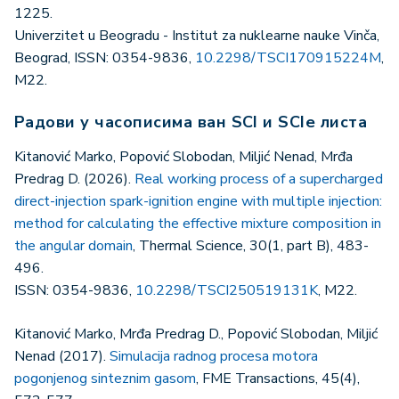
1225.
Univerzitet u Beogradu - Institut za nuklearne nauke Vinča,
Beograd, ISSN: 0354-9836,
10.2298/TSCI170915224M
,
M22.
Радови у часописима ван SCI и SCIe листа
Kitanović Marko, Popović Slobodan, Miljić Nenad, Mrđa
Predrag D. (2026).
Real working process of a supercharged
direct-injection spark-ignition engine with multiple injection:
method for calculating the effective mixture composition in
the angular domain
, Thermal Science, 30(1, part B), 483-
496.
ISSN: 0354-9836,
10.2298/TSCI250519131K
, M22.
Kitanović Marko, Mrđa Predrag D., Popović Slobodan, Miljić
Nenad (2017).
Simulacija radnog procesa motora
pogonjenog sinteznim gasom
, FME Transactions, 45(4),