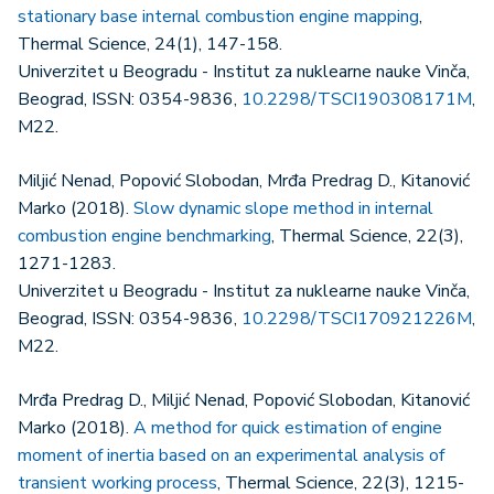
stationary base internal combustion engine mapping
,
Thermal Science, 24(1), 147-158.
Univerzitet u Beogradu - Institut za nuklearne nauke Vinča,
Beograd, ISSN: 0354-9836,
10.2298/TSCI190308171M
,
M22.
Miljić Nenad, Popović Slobodan, Mrđa Predrag D., Kitanović
Marko (2018).
Slow dynamic slope method in internal
combustion engine benchmarking
, Thermal Science, 22(3),
1271-1283.
Univerzitet u Beogradu - Institut za nuklearne nauke Vinča,
Beograd, ISSN: 0354-9836,
10.2298/TSCI170921226M
,
M22.
Mrđa Predrag D., Miljić Nenad, Popović Slobodan, Kitanović
Marko (2018).
A method for quick estimation of engine
moment of inertia based on an experimental analysis of
transient working process
, Thermal Science, 22(3), 1215-