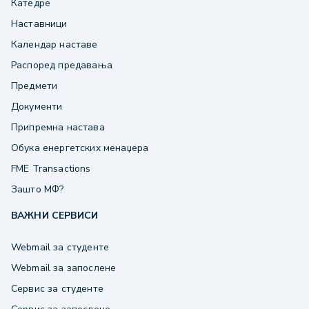
Катедре
Наставници
Календар наставе
Распоред предавања
Предмети
Документи
Припремна настава
Обука енергетских менаџера
FME Transactions
Зашто МФ?
ВАЖНИ СЕРВИСИ
Webmail за студенте
Webmail за запослене
Сервис за студенте