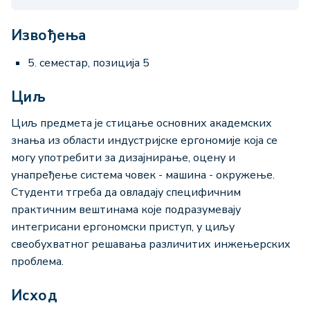
Извођења
5. семестар, позиција 5
Циљ
Циљ предмета је стицање основних академских
знања из области индустријске ергономије која се
могу употребити за дизајнирање, оцену и
унапређење система човек - машина - окружење.
Студенти тгреба да овладају специфичним
практичним вештинама које подразумевају
интегрисани ергономски приступ, у циљу
свеобухватног решавања различитих инжењерских
проблема.
Исход