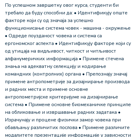
По успешном завршетку овог курса, студенти би
требало да буду способни да: • Идентификују опште
факторе који су од значаја за успешно
функционисање система човек - машина - окружење
• Одреде поузданост човека и система са
ергономског аспекта • Идентификују факторе који су
од утицаја на видљивост, читкост и читљивост
алфанумеричких информација • Примене стечена
знања на адекватну селекцију и кодирање
командних (контролних) органа • Препознају значај
примене антропометрије за дизајнирање производа
и радних места и примене основне
антропометријске критеријуме на дизајнирање
система • Примене основне биомеханичке принципе
на обликовање и извршавање радних задатака •
Израчунају и процене физички замор човека при
обављању различитих послова • Примене различите
модалитете презентације информације у зависности