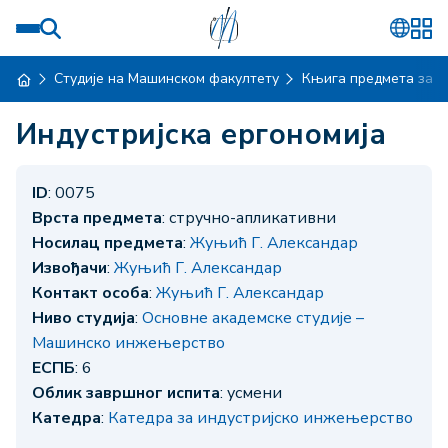
Студије на Машинском факултету
Књига предмета за ш
Индустријска ергономија
ID
: 0075
Врста предмета
: стручно-апликативни
Носилац предмета
:
Жуњић Г. Александар
Извођачи
:
Жуњић Г. Александар
Контакт особа
:
Жуњић Г. Александар
Ниво студија
:
Основне академске студије –
Машинско инжењерство
ЕСПБ
: 6
Облик завршног испита
: усмени
Катедра
:
Катедра за индустријско инжењерство