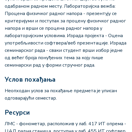
одабраном радном месту. Лабораторијска вежба:
Процена физичког радног напора - презентују се
критеријуми и поступак за процену физичког радног
напора и врши се процена радног напора у
лабораторијским условима. Израда пројекта - Оцена
употребљивости софтвера/веб презентације. Израда
семинарског рада - сваки студент врши избор једне
од већег броја понуђених тема за коју пише
семинарски рад у форми стручног рада.
Услов похађања
Неопходан услов за похађање предмета је уписан
одговарајући семестар.
Ресурси
ЛМС - фонометар, расположив у лаб. 417 ИТ опрема -
ЦАД радна станица, доступна у лаб. 455 ИТ софтвер