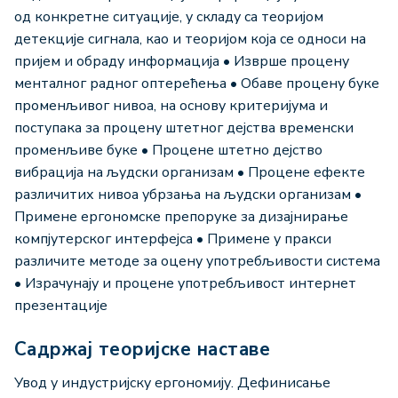
од конкретне ситуације, у складу са теоријом
детекције сигнала, као и теоријом која се односи на
пријем и обраду информација • Изврше процену
менталног радног оптерећења • Обаве процену буке
променљивог нивоа, на основу критеријума и
поступака за процену штетног дејства временски
променљиве буке • Процене штетно дејство
вибрација на људски организам • Процене ефекте
различитих нивоа убрзања на људски организам •
Примене ергономске препоруке за дизајнирање
компјутерског интерфејса • Примене у пракси
различите методе за оцену употребљивости система
• Израчунају и процене употребљивост интернет
презентације
Садржај теоријске наставе
Увод у индустријску ергономију. Дефинисање