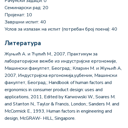
Рачунски задаци: 0
Семинарски рад: 20
Пројекат: 10
Завршни испит: 40
Услов за излазак на испит (потребан број поена): 40
Литература
Жуњић А. и Ћулић М., 2007, Практикум за
лабораторијске вежбе из индустријске ергономије,
Машински факултет, Београд.; Кларин М. и Жуњић А,
2007, Индустријска ергономија,уџбеник, Машински
факултет, Београд.; Handbook of human factors and
ergonomics in consumer product design: uses and
applications, 2011, Edited by Karwowski W., Soares M.
and Stanton N., Taylor & Francis, London.; Sanders M. and
McCormick E., 1993, Human factors in engineering and
design, McGRAW- HILL, Singapore.