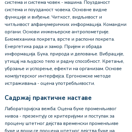
система и система човек - машина. Поузданост
система и поузданост човека. Основне видне
функције и виђење. Читкост, видљивост и
читљивост алфанумеричких информација. Командни
органи. Основи инжењерске антропометрије.
Биомеханика покрета, врсте и распони покрета.
Енергетика рада и замор. Пријем и обрада
информација. Бука, природа и деловање. Вибрације,
утицај на људско тело и радну способност. Кретање,
убрзање и успорење, ефекти на организам. Основе
компјутерског интерфејса. Ергономске методе
истраживања - оцена употребљивости.
Садржај практичне наставе
Лабораторијска вежба: Оцена буке променљивог
нивоа - презентују се критеријуми и поступак за
процену штетног дејства временски променљиве
буке и врши се процена штетног дејства буке на