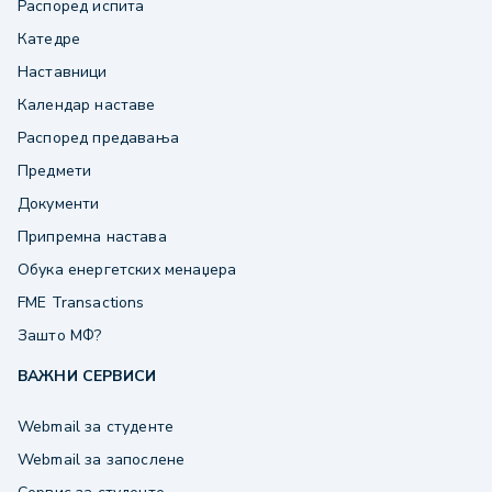
Распоред испита
Катедре
Наставници
Календар наставе
Распоред предавања
Предмети
Документи
Припремна настава
Обука енергетских менаџера
FME Transactions
Зашто МФ?
ВАЖНИ СЕРВИСИ
Webmail за студенте
Webmail за запослене