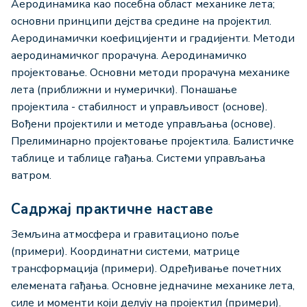
Аеродинамика као посебна област механике лета;
основни принципи дејства средине на пројектил.
Аеродинамички коефицијенти и градијенти. Методи
аеродинамичког прорачуна. Аеродинамичко
пројектовање. Основни методи прорачуна механике
лета (приближни и нумерички). Понашање
пројектила - стабилност и управљивост (основе).
Вођени пројектили и методе управљања (основе).
Прелиминарно пројектовање пројектила. Балистичке
таблице и таблице гађања. Системи управљања
ватром.
Садржај практичне наставе
Земљина атмосфера и гравитационо поље
(примери). Координатни системи, матрице
трансформација (примери). Одређивање почетних
елемената гађања. Основне једначине механике лета,
силе и моменти који делују на пројектил (примери).