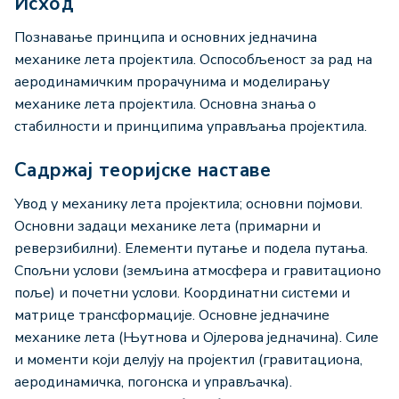
Исход
Познавање принципа и основних једначина
механике лета пројектила. Оспособљеност за рад на
аеродинамичким прорачунима и моделирању
механике лета пројектила. Основна знања о
стабилности и принципима управљања пројектила.
Садржај теоријске наставе
Увод у механику лета пројектила; основни појмови.
Основни задаци механике лета (примарни и
реверзибилни). Елементи путање и подела путања.
Спољни услови (земљина атмосфера и гравитационо
поље) и почетни услови. Координатни системи и
матрице трансформације. Основне једначине
механике лета (Њутнова и Ојлерова једначина). Силе
и моменти који делују на пројектил (гравитациона,
аеродинамичка, погонска и управљачка).