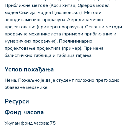
Приближне методе (Коси хитац, Ојлеров модел,
модел Сиачија, модел Циолковског). Методи
аеродинамичког прорачуна. Аеродинамичко
пројектовање (примери прорачуна). Основни методи
прорачуна механике лета (примери приближних и
нумеричких прорачуна). Прелиминарно
пројектовање пројектила (пример). Примена
балистичких таблица и таблица гађања.
Услов похађања
Нема. Пожељно је да је студент положио претходно
обавезне механике.
Ресурси
Фонд часова
Укупан фонд часова: 75