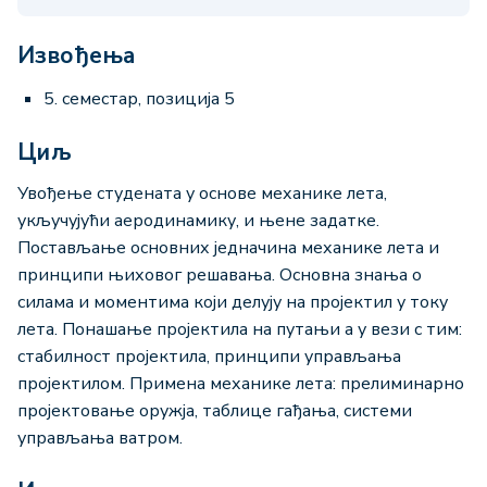
Извођења
5. семестар, позиција 5
Циљ
Увођење студената у основе механике лета,
укључујући аеродинамику, и њене задатке.
Постављање основних једначина механике лета и
принципи њиховог решавања. Основна знања о
силама и моментима који делују на пројектил у току
лета. Понашање пројектила на путањи а у вези с тим:
стабилност пројектила, принципи управљања
пројектилом. Примена механике лета: прелиминарно
пројектовање оружја, таблице гађања, системи
управљања ватром.