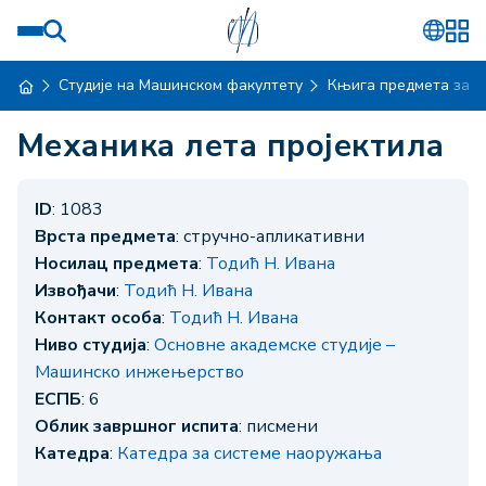
Студије на Машинском факултету
Књига предмета за ш
Механика лета пројектила
ID
: 1083
Врста предмета
: стручно-апликативни
Носилац предмета
:
Тодић Н. Ивана
Извођачи
:
Тодић Н. Ивана
Контакт особа
:
Тодић Н. Ивана
Ниво студија
:
Основне академске студије –
Машинско инжењерство
ЕСПБ
: 6
Облик завршног испита
: писмени
Катедра
:
Катедра за системе наоружања