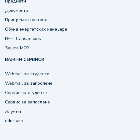
Предмети
Документи
Припремна настава
Обука енергетских менаџера
FME Transactions
Зашто МФ?
ВАЖНИ СЕРВИСИ
Webmail за студенте
Webmail за запослене
Сервис за студенте
Сервис за запослене
Алумни
eduroam