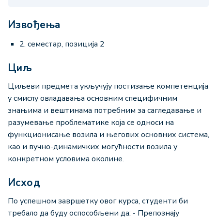
Извођења
2. семестар, позиција 2
Циљ
Циљеви предмета укључују постизање компетенција
у смислу овладавања основним специфичним
знањима и вештинама потребним за сагледавање и
разумевање проблематике која се односи на
функционисање возила и његових основних система,
као и вучно-динамичких могућности возила у
конкретном условима околине.
Исход
По успешном завршетку овог курса, студенти би
требало да буду оспособљени да: - Препознају