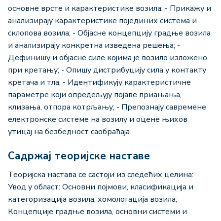
основне врсте и карактеристике возила; - Прикажу и
анализирају карактеристике појединих система и
склопова возила; - Објасне концепцију градње возила
и анализирају конкретна изведена решења; -
Дефинишу и објасне силе којима је возило изложено
при кретању; - Опишу дистрибуцију сила у контакту
кретача и тла; - Идентификују карактеристичне
параметре који опредељују појаве приањања,
клизања, отпора котрљању; - Препознају савремене
електронске системе на возилу и оцене њихов
утицај на безбедност саобраћаја.
Садржај теоријске наставе
Теоријска настава се састоји из следећих целина:
Увод у област: Основни појмови, класификација и
категоризација возила, хомологација возила;
Концепције градње возила, основни системи и