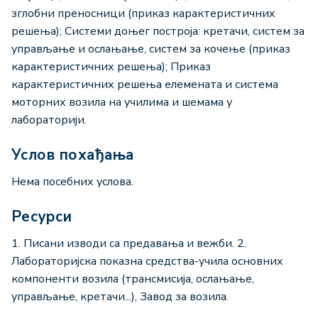
зглобни преносници (приказ карактеристичних
решења); Системи доњег построја: кретачи, систем за
управљање и ослањање, систем за кочење (приказ
карактеристичних решења); Приказ
карактеристичних решења елемената и система
моторних возила на училима и шемама у
лабораторији.
Услов похађања
Нема посебних услова.
Ресурси
1. Писани изводи са предавања и вежби. 2.
Лабораторијска показна средства-учила основних
компоненти возила (трансмисија, ослањање,
управљање, кретачи...), Завод за возила.