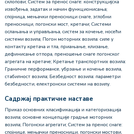
склопови; Систем за пренос снаге: конструкцијска
извођења, задатак и начин функционисања;
спојница, мењачки преносници снаге, зглобни
преносници, погонски мост, кретачи; Системи
ослањања и управљања, систем за кочење, носећи
системи возила; Погон моторних возила: силе у
контакту кретача и тла, приањање, клизање,
дефинисање отпора, преношење снаге погонског
агрегата на кретаче; Кретање транспортних возила:
Граничне перформансе, убрзање и кочење возила,
стабилност возила; Безбедност возила: параметри
безбедности, електронски системи на возилу.
Садржај практичне наставе
Приказ основних класификација и категоризација
возила; основне концепције градње моторних
возила; Погонски агрегати; Систем за пренос снаге:
спојнице, мењачки преносници, погонски мостови,