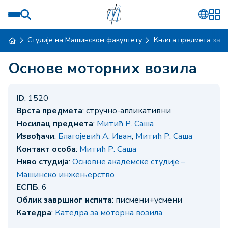
Студије на Машинском факултету
Књига предмета за ш
Основе моторних возила
ID
: 1520
Врста предмета
: стручно-апликативни
Носилац предмета
:
Митић Р. Саша
Извођачи
:
Благојевић А. Иван
,
Митић Р. Саша
Контакт особа
:
Митић Р. Саша
Ниво студија
:
Основне академске студије –
Машинско инжењерство
ЕСПБ
: 6
Облик завршног испита
: писмени+усмени
Катедра
:
Катедра за моторна возила