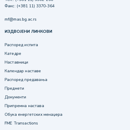
Факс: (+381 11) 3370-364
mf@mas.bg.ac.rs
ИЗДВОЈЕНИ ЛИНКОВИ
Распоред испита
Катедре
Наставници
Календар наставе
Распоред предавања
Предмети
Документи
Припремна настава
Обука енергетских менаџера
FME Transactions