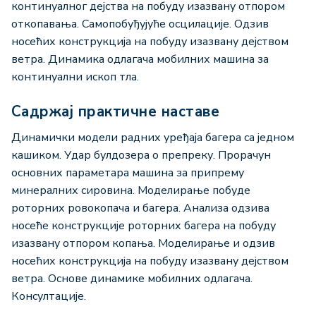
континуалног дејства на побуду изазвану отпором
откопавања. Самопобуђујуће осцилације. Одзив
носећих конструкција на побуду изазвану дејством
ветра. Динамика одлагача мобилних машина за
континуални ископ тла.
Садржај практичне наставе
Динамички модели радних уређаја багера са једном
кашиком. Удар булдозера о препреку. Прорачун
основних параметара машина за припрему
минералних сировина. Моделирање побуде
роторних ровокопача и багера. Анализа одзива
носеће конструкције роторних багера на побуду
изазвану отпором копања. Моделирање и одзив
носећих конструкција на побуду изазвану дејством
ветра. Основе динамике мобилних одлагача.
Консултације.