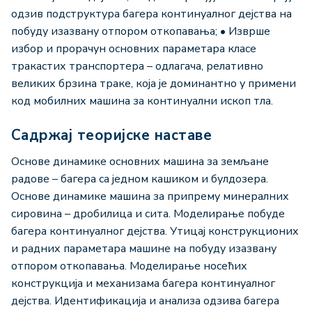
одзив подструктура багера континуалног дејства на
побуду изазвану отпором откопавања; • Изврше
избор и прорачун основних параметара класе
тракастих транспортера – одлагача, релативно
великих брзина траке, која је доминантно у примени
код мобилних машина за континуални ископ тла.
Садржај теоријске наставе
Основе динамике основних машина за земљане
радове – багера са једном кашиком и булдозера.
Основе динамике машина за припрему минералних
сировина – дробилица и сита. Моделирање побуде
багера континуалног дејства. Утицај конструкционих
и радних параметара машине на побуду изазвану
отпором откопавања. Моделирање носећих
конструкција и механизама багера континуалног
дејства. Идентификација и анализа одзива багера