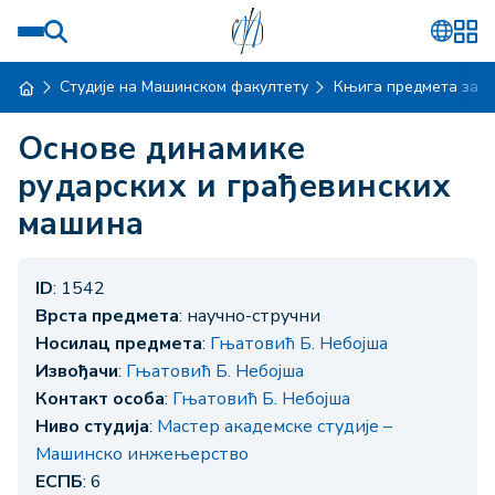
Студије на Машинском факултету
Књига предмета за ш
Основе динамике
рударских и грађевинских
машина
ID
: 1542
Врста предмета
: научно-стручни
Носилац предмета
:
Гњатовић Б. Небојша
Извођачи
:
Гњатовић Б. Небојша
Контакт особа
:
Гњатовић Б. Небојша
Ниво студија
:
Мастер академске студије –
Машинско инжењерство
ЕСПБ
: 6