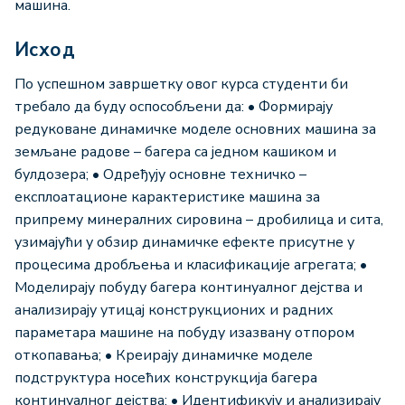
машина.
Исход
По успешном завршетку овог курса студенти би
требало да буду оспособљени да: • Формирају
редуковане динамичке моделе основних машина за
земљане радове – багера са једном кашиком и
булдозера; • Одређују основне техничко –
експлоатационе карактеристике машина за
припрему минералних сировина – дробилица и сита,
узимајући у обзир динамичке ефекте присутне у
процесима дробљења и класификације агрегата; •
Моделирају побуду багера континуалног дејства и
анализирају утицај конструкционих и радних
параметара машине на побуду изазвану отпором
откопавања; • Креирају динамичке моделе
подструктура носећих конструкција багера
континуалног дејства; • Идентификују и анализирају