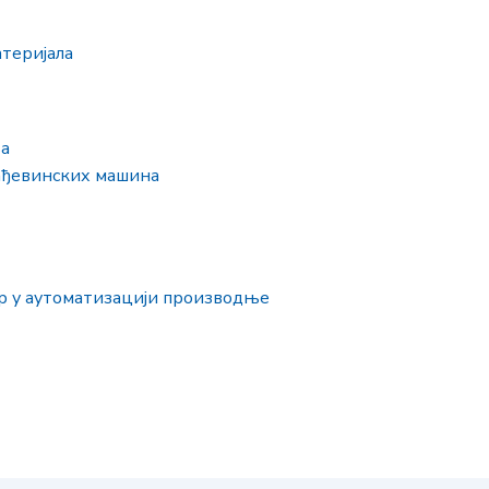
теријала
а
ађевинских машина
р у аутоматизацији производње