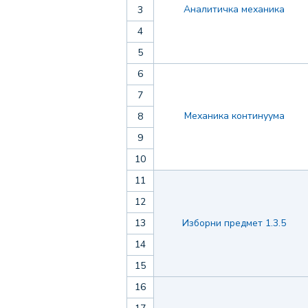
Аналитичка механика
3
4
5
6
7
Механика континуума
8
9
10
11
12
13
Изборни предмет 1.3.5
14
15
16