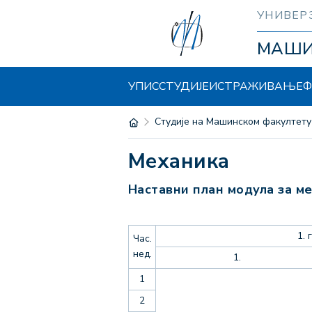
УНИВЕР
МАШ
УПИС
СТУДИЈЕ
ИСТРАЖИВАЊЕ
Ф
Студије на Машинском факултету
Механика
Наставни план модула за м
1. 
Час.
нед.
1.
1
2