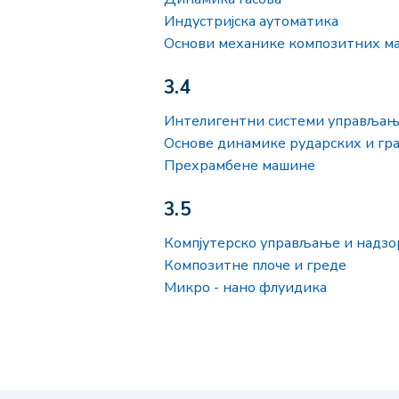
Индустријска аутоматика
Основи механике композитних ма
3.4
Интелигентни системи управљањ
Основе динамике рударских и гр
Прехрамбене машине
3.5
Компјутерско управљање и надзо
Композитне плоче и греде
Микро - нано флуидика