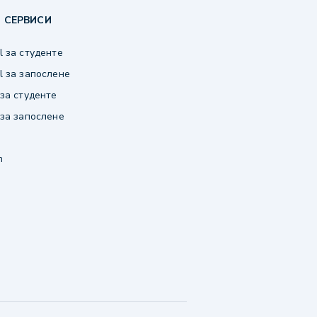
 СЕРВИСИ
 за студенте
 за запослене
за студенте
за запослене
m