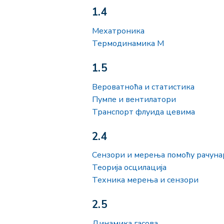
1.4
Мехатроника
Термодинамика М
1.5
Вероватноћа и статистика
Пумпе и вентилатори
Транспорт флуида цевима
2.4
Сензори и мерења помоћу рачуна
Теорија осцилација
Техника мерења и сензори
2.5
Динамика гасова