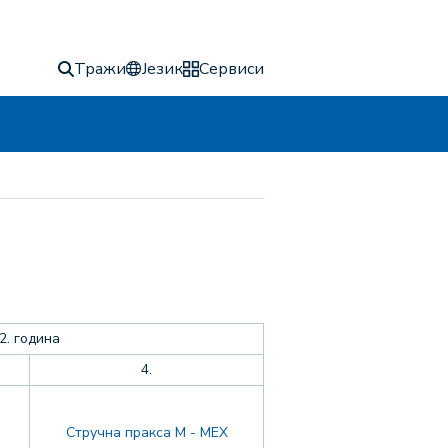
Тражи
Језик
Сервиси
2. година
4.
Стручна пракса М - МЕХ