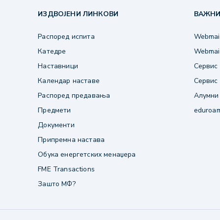
ИЗДВОЈЕНИ ЛИНКОВИ
ВАЖНИ
Распоред испита
Webmail
Катедре
Webmail
Наставници
Сервис 
Календар наставе
Сервис 
Распоред предавања
Алумни
Предмети
eduroa
Документи
Припремна настава
Обука енергетских менаџера
FME Transactions
Зашто МФ?