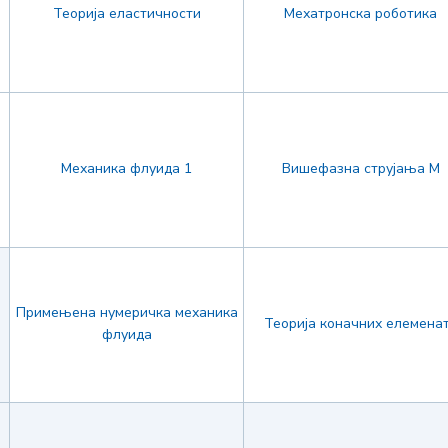
Теорија еластичности
Мехатронска роботика
Механика флуида 1
Вишефазна струјања М
Примењена нумеричка механика
Теорија коначних елемена
флуида