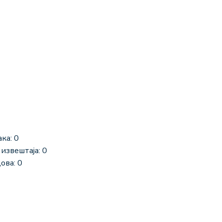
ка: 0
извештаја: 0
ова: 0