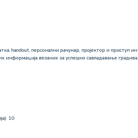
атка, handout, персонални рачунар, пројектор и приступ 
их информација везаних за успешно савладавање градива
а): 10