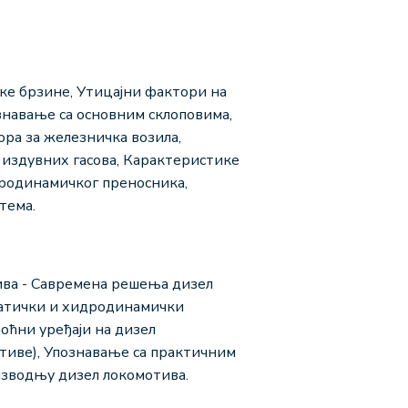
ике брзине, Утицајни фактори на
знавање са основним склоповима,
ора за железничка возила,
 издувних гасова, Карактеристике
дродинамичког преносника,
тема.
ива - Савремена решења дизел
татички и хидродинамички
оћни уређаји на дизел
отиве), Упознавање са практичним
изводњу дизел локомотива.