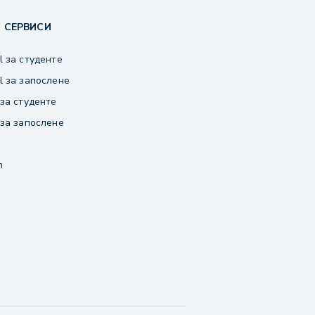
 СЕРВИСИ
 за студенте
 за запослене
за студенте
за запослене
m