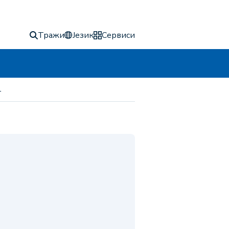
Тражи
Језик
Сервиси
1