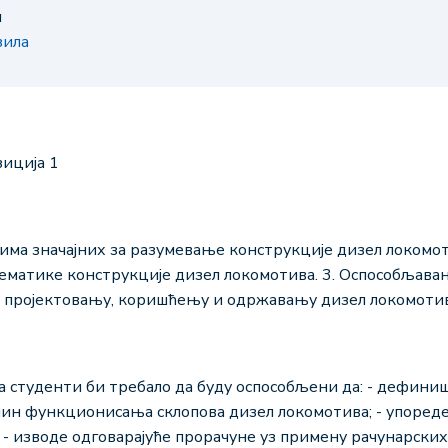
и
зила
озиција 1
вима значајних за разумевање конструкције дизел локомо
матике конструкције дизел локомотива. 3. Оспособљава
 пројектовању, коришћењу и одржавању дизел локомотив
а студенти би требало да буду оспособљени да: - дефини
ачин функционисања склопова дизел локомотива; - упоред
 - изводе одговарајуће прорачуне уз примену рачунарских 