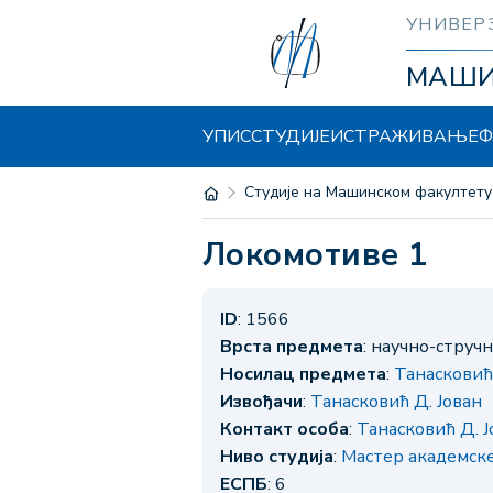
УНИВЕР
МАШ
УПИС
СТУДИЈЕ
ИСТРАЖИВАЊЕ
Ф
Студије на Машинском факултету
Локомотиве 1
ID
: 1566
Врста предмета
: научно-струч
Носилац предмета
:
Танасковић
Извођачи
:
Танасковић Д. Јован
Контакт особа
:
Танасковић Д. Ј
Ниво студија
:
Мастер академск
ЕСПБ
: 6