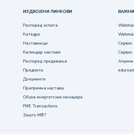
ИЗДВОЈЕНИ ЛИНКОВИ
ВАЖНИ
Распоред испита
Webmail
Катедре
Webmail
Наставници
Сервис 
Календар наставе
Сервис 
Распоред предавања
Алумни
Предмети
eduroa
Документи
Припремна настава
Обука енергетских менаџера
FME Transactions
Зашто МФ?