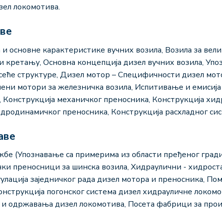
зел локомотива.
аве
а и основне карактеристике вучних возила, Возила за вел
и кретању, Основна концепција дизел вучних возила, Упо
осеће структуре, Дизел мотор – Специфичности дизел мот
ени мотори за железничка возила, Испитивање и емисија
, Конструкција механичког преносника, Конструкција хи
идродинамичког преносника, Конструкција расхладног сис
аве
жбе (Упознавање са примерима из области пређеног град
чки преносници за шинска возила, Хидраулични - хидрос
улација заједничког рада дизел мотора и преносника, Пом
конструкција погонског система дизел хидрауличне локом
 и одржавања дизел локомотива, Посета фабрици за про