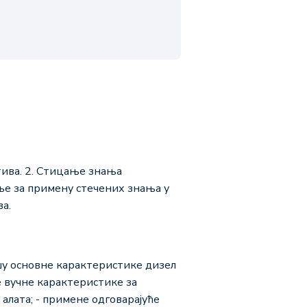
тива. 2. Стицање знања
ње за примену стечених знања у
а.
шу основне карактеристике дизел
е вучне карактеристике за
алата; - примене одговарајуће