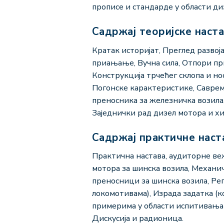
прописе и стандарде у области ди
Садржај теоријске наст
Кратак историјат, Преглед развој
приањање, Вучна сила, Отпори пр
Конструкција трчећег склопа и н
Погонске карактеристике, Саврем
преносника за железничка возила
Заједнички рад дизел мотора и х
Садржај практичне наст
Практична настава, аудиторне ве
мотора за шинска возила, Механи
преносници за шинска возила, Рег
локомотивама), Израда задатка (
примерима у области испитивања
Дискусија и радионица.