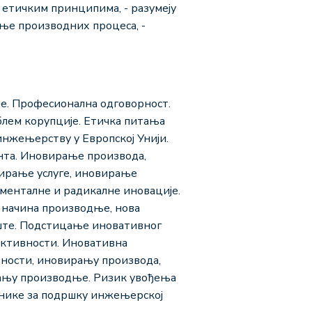
 етичким принципима, - разумеју
ње производних процеса, -
ме. Професионална одговорност.
блем корупције. Етичка питања
нжењерству у Европској Унији.
нта. Иновирање производа,
ирање услуге, иновирање
менталне и радикалне иновације.
 начина производње, нова
иште. Подстицање иновативног
активности. Иновативна
ности, иновирању производа,
рању производње. Ризик увођења
ехнике за подршку инжењерској