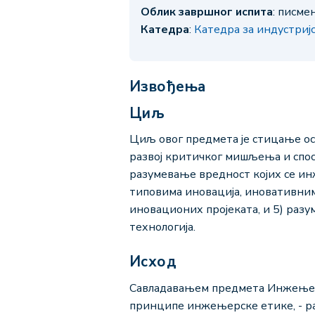
Облик завршног испита
: писме
Катедра
:
Катедра за индустри
Извођења
Циљ
Циљ овог предмета је стицање ос
развој критичког мишљења и спос
разумевање вредност којих се ин
типовима иновација, иновативним
иновационих пројеката, и 5) раз
технологија.
Исход
Савладавањем предмета Инжењерск
принципе инжењерске етике, - ра