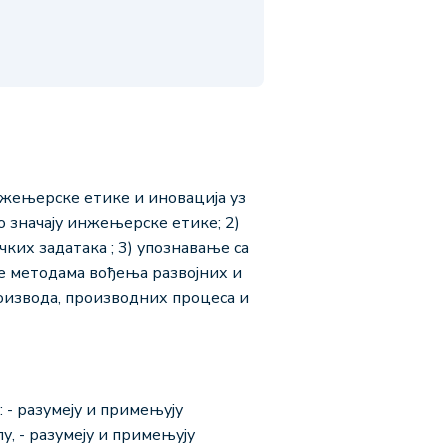
нжењерске етике и иновација уз
 значају инжењерске етике; 2)
их задатака ; 3) упознавање са
е методама вођења развојних и
оизвода, производних процеса и
- разумеју и примењују
, - разумеју и примењују