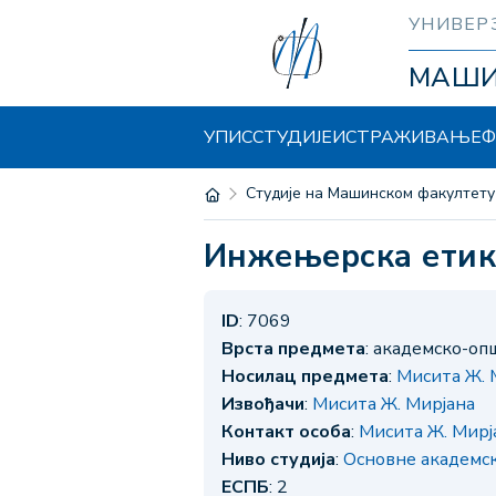
УНИВЕР
МАШ
УПИС
СТУДИЈЕ
ИСТРАЖИВАЊЕ
Ф
Студије на Машинском факултету
Инжењерска етик
ID
: 7069
Врста предмета
: академско-о
Носилац предмета
:
Мисита Ж. 
Извођачи
:
Мисита Ж. Мирјана
Контакт особа
:
Мисита Ж. Мирј
Ниво студија
:
Основне академск
ЕСПБ
: 2