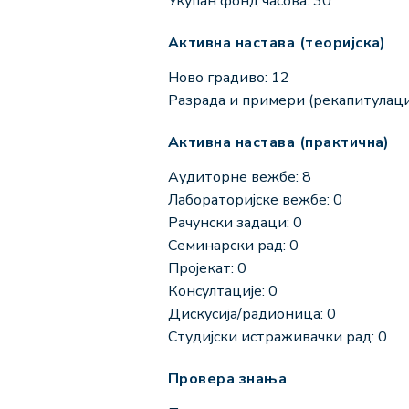
Укупан фонд часова: 30
Активна настава (теоријска)
Ново градиво: 12
Разрада и примери (рекапитулациј
Активна настава (практична)
Аудиторне вежбе: 8
Лабораторијске вежбе: 0
Рачунски задаци: 0
Семинарски рад: 0
Пројекат: 0
Консултације: 0
Дискусија/радионица: 0
Студијски истраживачки рад: 0
Провера знања