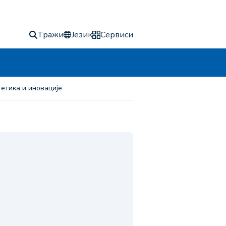
Тражи
Језик
Сервиси
етика и иновације