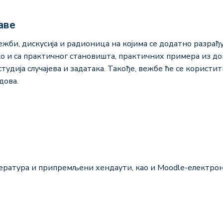
аве
ежби, дискусија и радионица на којима се додатно разрађу
ако и са практичног становишта, практичних примера из 
тудија случајева и задатака. Такође, вежбе ће се користи
дова.
ература и припремљени хендаути, као и Moodle-електро