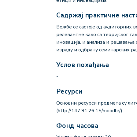
етици и иновацијама.
Садржај практичне наст
Вежбе се састоје од аудиторних в
релевантне како са теоријског т
иновација, и анализа и решавања с
израду и одбрану семинарских ра
Услов похађања
-
Ресурси
Основни ресурси предмета су лит
(http://147.91.26.15/moodle/).
Фонд часова