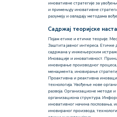
иновативне стратегије за увођење
и примењују иновативне стратеги
разумеју и овладају методама вођ
Садржај теоријске наст
Појам етике и етичке теорије. М
Заштита јавног интереса. Етичке
садржана у инжењерским истражи
Иновације и иновативност. Прин
иновирање производног процеса,
менаџмента, иновирање стратегиј
Проактивна и реактивна иновацио
технологија. Увођење нове орга
развоја. Организационе методе и
организациона структура. Инфор
иновативног начина пословања, 
иновираног производа, технологи