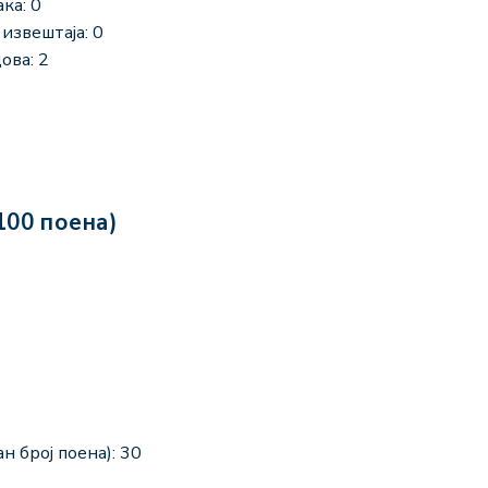
ка: 0
извештаја: 0
ова: 2
100 поена)
н број поена): 30