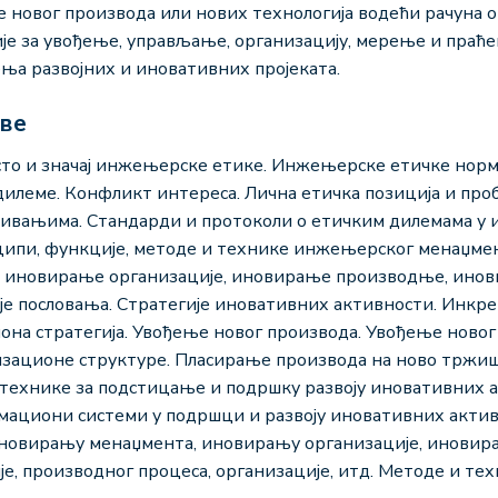
 новог производа или нових технологија водећи рачуна о
је за увођење, управљање, организацију, мерење и праће
ења развојних и иновативних пројеката.
аве
есто и значај инжењерске етике. Инжењерске етичке нор
 дилеме. Конфликт интереса. Лична етичка позиција и про
вањима. Стандарди и протоколи о етичким дилемама у и
ципи, функције, методе и технике инжењерског менаџме
 иновирање организације, иновирање производње, инов
е пословања. Стратегије иновативних активности. Инкре
на стратегија. Увођење новог производа. Увођење новог
низационе структуре. Пласирање производа на ново трж
 технике за подстицање и подршку развоју иновативних 
мациони системи у подршци и развоју иновативних актив
иновирању менаџмента, иновирању организације, инови
је, производног процеса, организације, итд. Методе и т