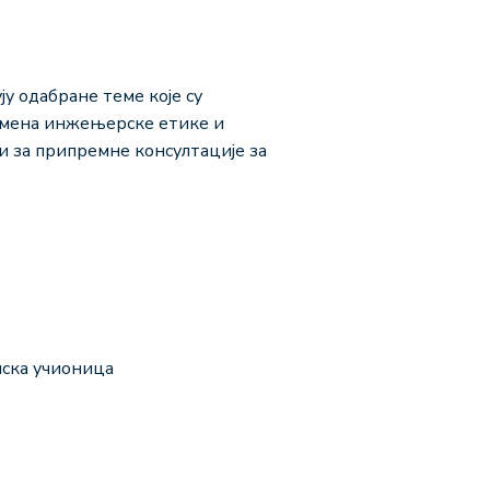
ју одабране теме које су
домена инжењерске етике и
ти за припремне консултације за
нска учионица