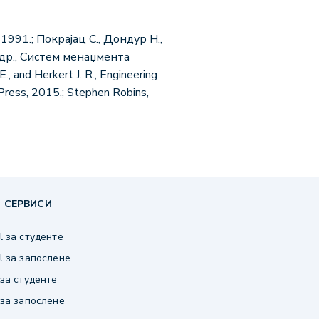
991.; Покрајац С., Дондур Н.,
 др., Систем менаџмента
nd Herkert J. R., Engineering
 Press, 2015.; Stephen Robins,
 СЕРВИСИ
 за студенте
 за запослене
за студенте
за запослене