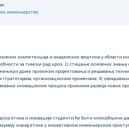
ни
јско инжењерство
новних компетенција и академских вештина у области и
обности за тимски рад кроз: 1) стицање основних знања о
жењери држе приликом пројектовања и решавања техничк
 стратегијама, организационим променама; 4) овладавањ
умевање иновационих процеса приликом развоја нових пр
а етика и иновације студенти ће бити оспособљени да: 
зумеју значај етике у иновативном инжењерском приступу