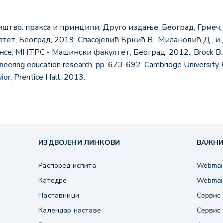
иштво: пракса и принципи, Друго издање, Београд, Грмеч, 1
тет, Београд, 2019; Спасојевић Бркић В., Милановић Д., и
, МНТРС - Машински факултет, Београд, 2012.; Brock B.E., a
ineering education research, pp. 673-692. Cambridge University
or, Prentice Hall, 2013.
ИЗДВОЈЕНИ ЛИНКОВИ
ВАЖНИ
Распоред испита
Webmail
Катедре
Webmail
Наставници
Сервис 
Календар наставе
Сервис 