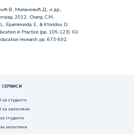
ић В., Милановић Д., и др.,
д, 2012.; Chang, C.M.,
, Epaminonda, E., & Ktoridou, D.
ation in Practice (pp. 105-123). IGI
 education research, pp. 673-692.
 СЕРВИСИ
 за студенте
 за запослене
за студенте
за запослене