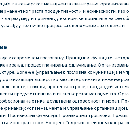
кције инжењерског менаџмента (планирање, организовање
и перманентног раста продуктивности и ефикасности, као
 - да разумеју и примењују економске принципе на све обл
 усклађују техничке процесе са економским захтевима и 
аве
ја у савременом пословању. Принципи, функције, мето
планирања, процес планирања, одлучивање. Организовањ
ктуре. Вођење (управљање): пословна комуникација и упр
у организацији, лидерство као детерминанта инжењерско
роле, врсте, стилови, процес контроле, стандарди/систе
пекти предузетништва и инжењерског менаџмента. Орган
Професионална етика, друштвена одговорност и морал. 
е финансијскoг менаџментa и управљање организацијом. 
и. Производна функција, Производни трошкови. Тржишт
а са иностранством. Концепт "одрживог економског разво