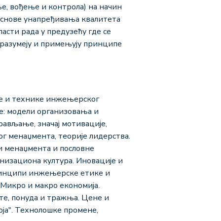
, вођење и контрола) на начин
 основе унапређивања квалитета
асти рада у предузећу где се
- разумеју и примењују принципе
де и технике инжењерског
е: модели организовања и
ављање, значај мотивације,
г менаџмента, теорије лидерства.
ми менаџмента и пословне
изациона култура. Иновације и
Принципи инжењерске етике и
Mикро и макро економија.
е, понуда и тражња. Цене и
ја". Технолошке промене,