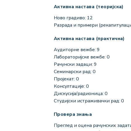
Активна настава (теоријска)
Ново градиво: 12
Разрада и примери (рекапитулациј
Активна настава (практична)
Аудиторне вежбе: 9
Лабораторијске вежбе: 0
Рачунски задаци: 9
Семинарски рад: 0
Пројекат: 0
Консултације: 0
Дискусија/радионица: 0
Студијски истраживачки рад: 0
Провера знања
Преглед и оцена рачунских задата