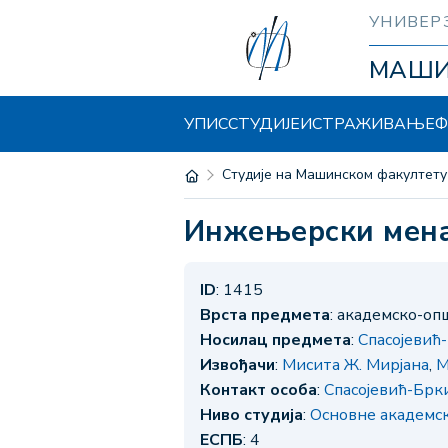
УНИВЕР
МАШ
УПИС
СТУДИЈЕ
ИСТРАЖИВАЊЕ
Ф
Студије на Машинском факултету
Инжењерски мен
ID
: 1415
Врста предмета
: академско-о
Носилац предмета
:
Спасојевић
Извођачи
:
Мисита Ж. Мирјана
,
М
Контакт особа
:
Спасојевић-Брки
Ниво студија
:
Основне академс
ЕСПБ
: 4