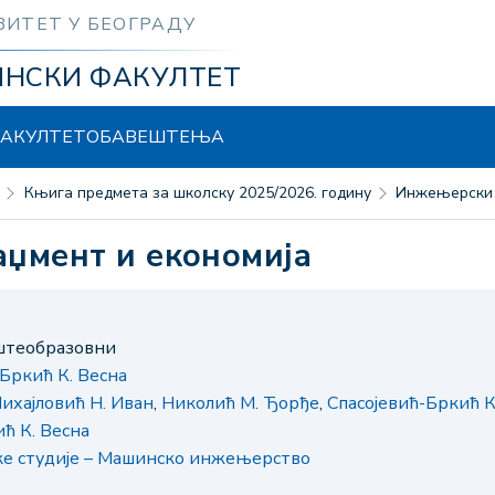
ЗИТЕТ У БЕОГРАДУ
ИНСКИ ФАКУЛТЕТ
АКУЛТЕТ
ОБАВЕШТЕЊА
Књига предмета за школску 2025/2026. годину
Инжењерски
аџмент и економија
пштеобразовни
-Бркић К. Весна
ихајловић Н. Иван
,
Николић М. Ђорђе
,
Спасојевић-Бркић К
ћ К. Весна
ке студије – Машинско инжењерство