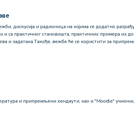
аве
ежби, дискусија и радионица на којима се додатно разрађу
ко и са практичног становишта, практичних примера из д
јева и задатака.Такође, вежбе ће се користити за припрем
ратура и припремљени хендаути, као и "Moodle" учионица 