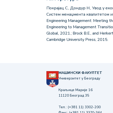
Покрајац С., Дондур Н., Увод у ек
Систем менаџмента квалитетом и 
Engineering Management: Meeting the 
Engineering to Management Transition
Global, 2021.; Brock B.E., and Herker
Cambridge University Press, 2015.
МАШИНСКИ ФАКУЛТЕТ
Универзитет у Београду
Краљице Марије 16
11120 Београд 35
Тел.: (+381 11) 3302-200
Факс: (+381 11) 3370-364