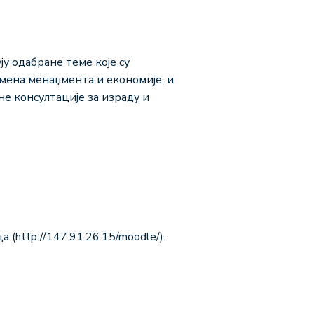
ју одабране теме које су
омена менаџмента и економије, и
не консултације за израду и
(http://147.91.26.15/moodle/).