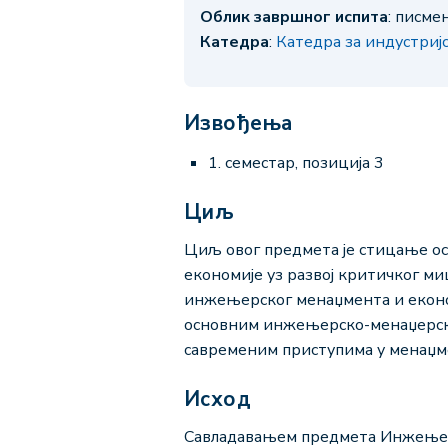
Облик завршног испита
: писме
Катедра
:
Катедра за индустри
Извођења
1. семестар, позиција 3
Циљ
Циљ овог предмета је стицање о
економије уз развој критичког ми
инжењерског менаџмента и економ
основним инжењерско-менаџерски
савременим приступима у менаџме
Исход
Савладавањем предмета Инжењерск