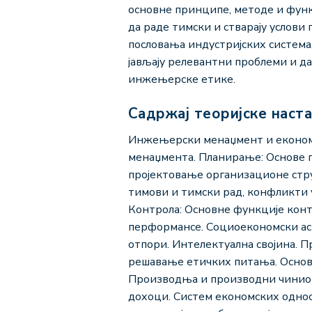
основне принципе, методе и фун
да раде тимски и стварају услов
пословања индустријских система,
јављају релевантни проблеми и да
инжењерске етике.
Садржај теоријске наст
Инжењерски менаџмент и економи
менаџмента. Планирање: Основе 
пројектовање организационе стру
тимови и тимски рад, конфликти 
Контрола: Основне функције конт
перформансе. Социоекономски ас
отпори. Интелектуална својина. 
решавање етичких питања. Основ
Производња и производни чиниоц
дохоци. Систем економских однос