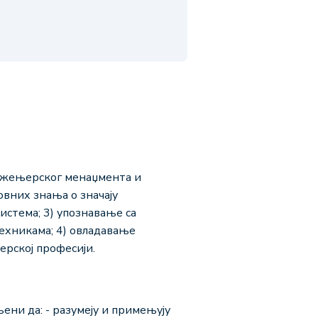
инжењерског менаџмента и
овних знања о значају
стема; 3) упознавање са
хникама; 4) овладавање
ерској професији.
ни да: - разумеју и примењују