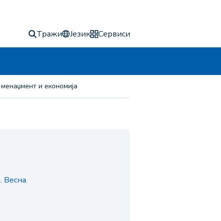
Тражи
Језик
Сервиси
 менаџмент и економија
. Весна