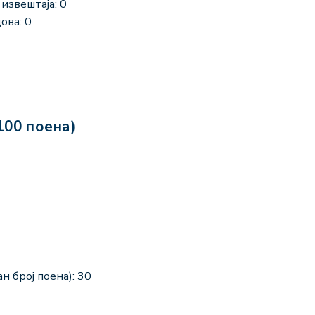
извештаја: 0
ова: 0
100 поена)
н број поена): 30