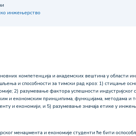
ни
јско инжењерство
сновних компетенција и академских вештина у области 
шљења и способности за тимски рад кроз: 1) стицање осн
ије; 2) разумевање фактора успешности индустријског си
м и економским принципима, функцијама, методама и те
нту и економији, и 5) разумевање значаја етике у инжењ
ог менаџмента и економије студенти ће бити оспособље