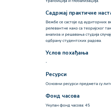
транзиција и глобализација.
Садржај практичне наст
Вежбе се састоје од аудиторних в
релевантне како са теоријског та
анализа и решавања студија случа
одбрану студентских радова.
Услов похађања
-
Ресурси
Основни ресурси предмета су лите
Фонд часова
Укупан фонд часова: 45