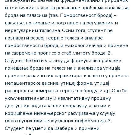
свеобухватно знање из фундаменталних природних
и техничких наука на решавање проблема понашања
брода на таласима (тзв. Поморственост брода) –
ваљање, понирање и посртање на регуларним и
нерегуларним таласима. Осим тога, студент ће
познавати развој теорије таласа и анализе
поморствености брода, и њиховог значаја и примене
на савремене прописе о стабилитету брода; 2.
Студент ће бити у стању да формулише проблеме
понашања брода на таласима и анализира утицаје
промене различитих параметара, као што су промена
метацентарске висине, утицај форме, утицај
распореда и померања терета по броду, и др. Ово ће
укључивати анализу и квалитативну процену
доступних података при прорачуну, а затим и
коришћење инжењерског расуђивања у случају
непотпуних или непоузданих информација; 3.
Студент ће умети да изабере и примени