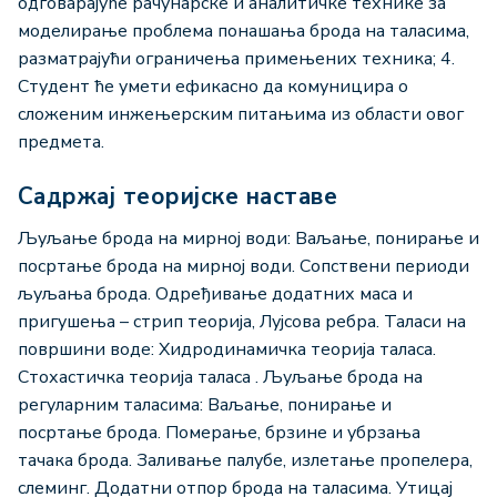
одговарајуће рачунарске и аналитичке технике за
моделирање проблема понашања брода на таласима,
разматрајући ограничења примењених техника; 4.
Студент ће умети ефикасно да комуницира о
сложеним инжењерским питањима из области овог
предмета.
Садржај теоријске наставе
Љуљање брода на мирној води: Ваљање, понирање и
посртање брода на мирној води. Сопствени периоди
љуљања брода. Одређивање додатних маса и
пригушења – стрип теорија, Лујсова ребра. Таласи на
површини воде: Хидродинамичка теорија таласа.
Стохастичка теорија таласа . Љуљање брода на
регуларним таласима: Ваљање, понирање и
посртање брода. Померање, брзине и убрзања
тачака брода. Заливање палубе, излетање пропелера,
слеминг. Додатни отпор брода на таласима. Утицај