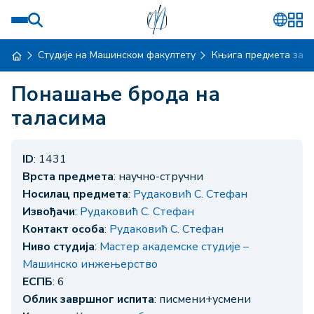
Студије на Машинском факултету
Књига предмета за ш
Понашање брода на
таласима
ID
: 1431
Врста предмета
: научно-стручни
Носилац предмета
:
Рудаковић С. Стефан
Извођачи
:
Рудаковић С. Стефан
Контакт особа
:
Рудаковић С. Стефан
Ниво студија
:
Мастер академске студије –
Машинско инжењерство
ЕСПБ
: 6
Облик завршног испита
: писмени+усмени