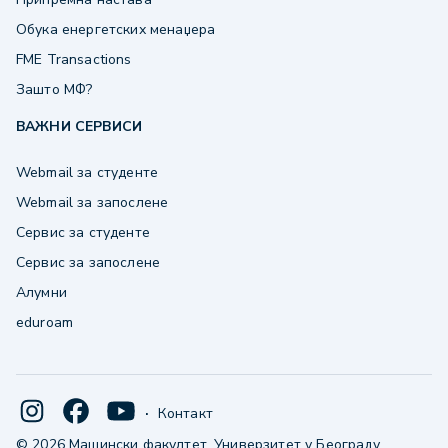
Обука енергетских менаџера
FME Transactions
Зашто МФ?
ВАЖНИ СЕРВИСИ
Webmail за студенте
Webmail за запослене
Сервис за студенте
Сервис за запослене
Алумни
eduroam
·
Контакт
© 2026 Машински факултет, Универзитет у Београду