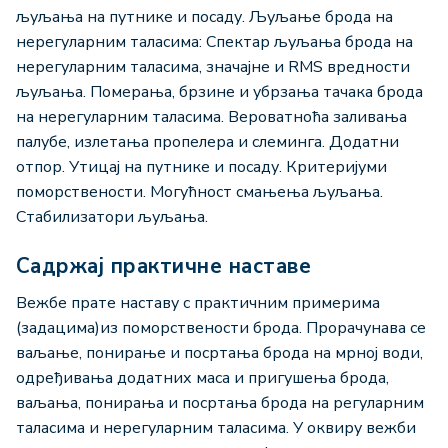
љуљања на путнике и посаду. Љуљање брода на
нерегуларним таласима: Спектар љуљања брода на
нерегуларним таласима, значајне и RMS вредности
љуљања. Померања, брзине и убрзања тачака брода
на нерегуларним таласима. Вероватноћа заливања
палубе, излетања пропелера и слеминга. Додатни
отпор. Утицај на путнике и посаду. Критеријуми
поморствености. Могућност смањења љуљања.
Стабилизатори љуљања.
Садржај практичне наставе
Вежбе прате наставу с практичним примерима
(задацима)из поморствености брода. Прорачунава се
ваљање, понирање и посртања брода на мрној води,
одређивања додатних маса и пригушења брода,
ваљања, понирања и посртања брода на регуларним
таласима и нерегуларним таласима. У оквиру вежби