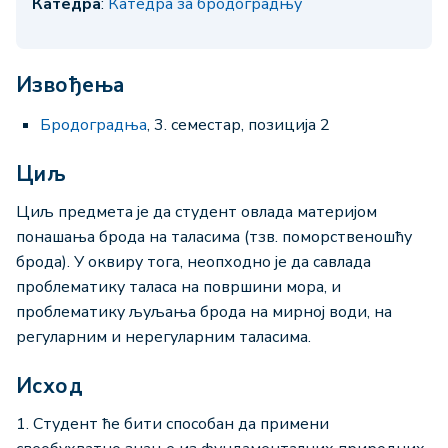
Катедра
:
Катедра за бродоградњу
Извођења
Бродоградња
, 3. семестар, позиција 2
Циљ
Циљ предмета је да студент овлада материјом
понашања брода на таласима (тзв. поморственошћу
брода). У оквиру тога, неопходно је да савлада
проблематику таласа на површини мора, и
проблематику љуљања брода на мирној води, на
регуларним и нерегуларним таласима.
Исход
1. Студент ће бити способан да примени