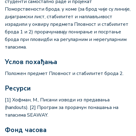
студенти самостално раде и пројекат
Поморствености брода, у коме (за брод чије су линије,
дијаграмски лист, стабилитет и наплављивост
израдили у оквиру предмета Пловност и стабилитет
брода 1 и 2) прорачунавају понирање и посртање
брода при пловидби ка регуларним и нерегуларним
таласима.
Услов похађања
Положен предмет Пловност и стабилитет брода 2.
Ресурси
[1] Хофман, М., Писани изводи из предавања
(handouts). [2] Програм за прорачун понашања на
таласима SEAWAY.
Фонд часова