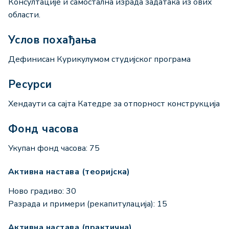
Консултације и самостална израда задатака из ових
области.
Услов похађања
Дефинисан Курикулумом студијског програма
Ресурси
Хендаути са сајта Катедре за отпорност конструкција
Фонд часова
Укупан фонд часова: 75
Активна настава (теоријска)
Ново градиво: 30
Разрада и примери (рекапитулација): 15
Активна настава (практична)