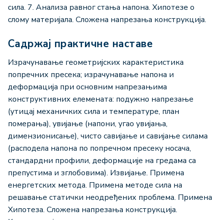
сила. 7. Анализа равног стања напона. Хипотезе о
слому материјала. Сложена напрезања конструкција.
Садржај практичне наставе
Израчунавање геометријских карактеристика
попречних пресека; израчунавање напона и
деформација при основним напрезањима
конструктивних елемената: подужно напрезање
(утицај механичких сила и температуре, план
померања), увијање (напони, угао увијања,
димензионисање), чисто савијање и савијање силама
(расподела напона по попречном пресеку носача,
стандардни профили, деформације на гредама са
препустима и зглобовима). Извијање. Примена
енергетских метода. Примена методе сила на
решавање статички неодређених проблема. Примена
Хипотеза. Сложена напрезања конструкција.