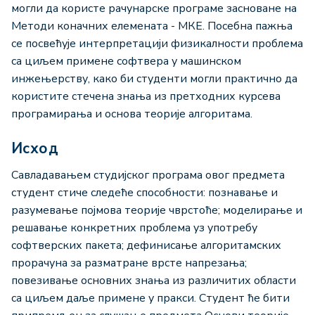
могли да користе рачунарске програме засноване на
Методи коначних елемената - МКЕ. Посебна пажња
се посвећује интерпретацији физикалности проблема
са циљем примене софтвера у машинском
инжењерству, како би студенти могли практично да
користите стечена знања из претходних курсева
програмирања и основа теорије алгоритама.
Исход
Савладавањем студијског програма овог предмета
студент стиче следеће способности: познавање и
разумевање појмова теорије чврстоће; моделирање и
решавањe конкретних проблема уз употребу
софтверских пакета; дефинисање алгоритамских
прорачуна за разматране врсте напрезања;
повезивањe основних знања из различитих области
са циљем даље примене у пракси. Студент ће бити