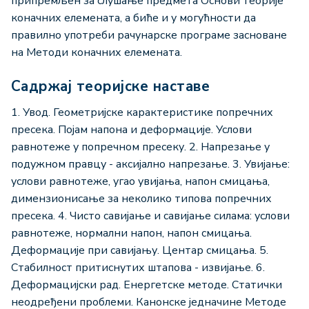
припремљен за слушање предмета Основи теорије
коначних елемената, а биће и у могућности да
правилно употреби рачунарске програме засноване
на Методи коначних елемената.
Садржај теоријске наставе
1. Увод. Геометријске карактеристике попречних
пресека. Појам напона и деформације. Услови
равнотеже у попречном пресеку. 2. Напрезање у
подужном правцу - аксијално напрезање. 3. Увијање:
услови равнотеже, угао увијања, напон смицања,
димензионисање за неколико типова попречних
пресека. 4. Чисто савијање и савијање силама: услови
равнотеже, нормални напон, напон смицања.
Деформације при савијању. Центар смицања. 5.
Стабилност притиснутих штапова - извијање. 6.
Деформацијски рад. Енергетске методе. Статички
неодређени проблеми. Канонске једначине Методе