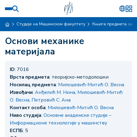
Студије на Машинском факултету
Књига предмета за ш
Основи механике
материјала
ID
: 7016
Врста предмета
: теоријско-методолошки
Носилац предмета
:
Милошевић-Митић О. Весна
Извођачи
:
Анђелић М. Нина
,
Милошевић-Митић
О. Весна
,
Петровић С. Ана
Контакт особа
:
Милошевић-Митић О. Весна
Ниво студија
:
Основне академске студије –
Информационе технологије у машинству
ЕСПБ
: 5