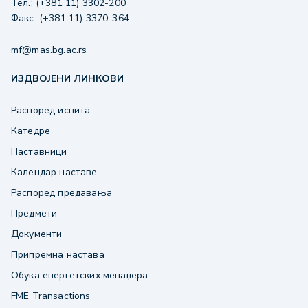
Тел.: (+381 11) 3302-200
Факс: (+381 11) 3370-364
mf@mas.bg.ac.rs
ИЗДВОЈЕНИ ЛИНКОВИ
Распоред испита
Катедре
Наставници
Календар наставе
Распоред предавања
Предмети
Документи
Припремна настава
Обука енергетских менаџера
FME Transactions