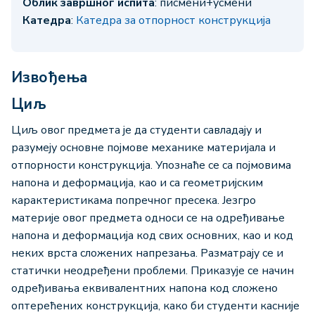
Облик завршног испита
: писмени+усмени
Катедра
:
Катедра за отпорност конструкција
Извођења
Циљ
Циљ овог предмета је да студенти савладају и
разумеју основне појмове механике материјала и
отпорности конструкција. Упознаће се са појмовима
напона и деформација, као и са геометријским
карактеристикама попречног пресека. Језгро
материје овог предмета односи се на одређивање
напона и деформација код свих основних, као и код
неких врста сложених напрезања. Разматрају се и
статички неодређени проблеми. Приказује се начин
одређивања еквивалентних напона код сложено
оптерећених конструкција, како би студенти касније