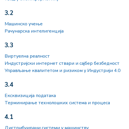
3.2
Машинско учење
Рачунарска интелигенција
3.3
Виртуелна реалност
Индустријски интернет ствари и сајбер безбедност
Управљање квалитетом и ризиком у Индустрији 4.0
3.4
Ексквизиција података
Терминирање технолошких система и процеса
4.1
Дистрибуирани системи у машинству