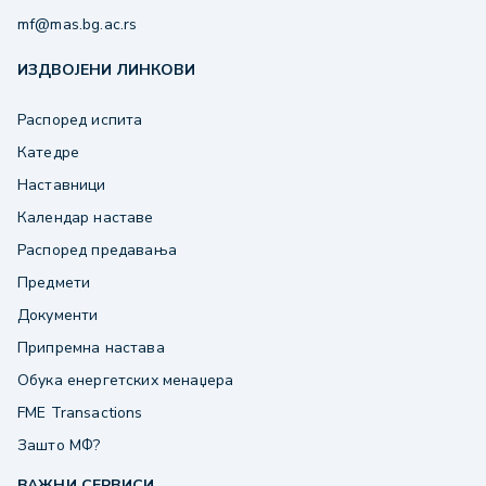
mf@mas.bg.ac.rs
ИЗДВОЈЕНИ ЛИНКОВИ
Распоред испита
Катедре
Наставници
Календар наставе
Распоред предавања
Предмети
Документи
Припремна настава
Обука енергетских менаџера
FME Transactions
Зашто МФ?
ВАЖНИ СЕРВИСИ