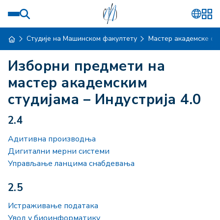
Студије на Машинском факултету
Мастер академске ст
Изборни предмети на
мастер академским
студијама – Индустрија 4.0
2.4
Адитивна производња
Дигитални мерни системи
Управљање ланцима снабдевања
2.5
Истраживање података
Увод у биоинформатику