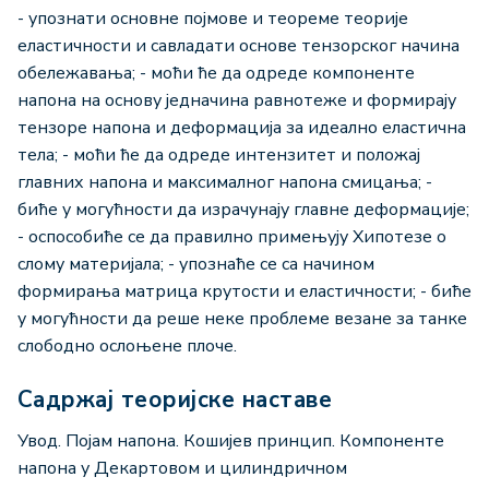
- упознати основне појмове и теореме теорије
еластичности и савладати основе тензорског начина
обележавања; - моћи ће да одреде компоненте
напона на основу једначина равнотеже и формирају
тензоре напона и деформација за идеално еластична
тела; - моћи ће да одреде интензитет и положај
главних напона и максималног напона смицања; -
биће у могућности да израчунају главне деформације;
- оспособиће се да правилно примењују Хипотезе о
слому материјала; - упознаће се са начином
формирања матрица крутости и еластичности; - биће
у могућности да реше неке проблеме везане за танке
слободно ослоњене плоче.
Садржај теоријске наставе
Увод. Појам напона. Кошијев принцип. Компоненте
напона у Декартовом и цилиндричном