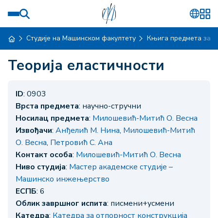
Студије на Машинском факултету
Књига предмета за ш
Теорија еластичности
ID
: 0903
Врста предмета
: научно-стручни
Носилац предмета
:
Милошевић-Митић О. Весна
Извођачи
:
Анђелић М. Нина
,
Милошевић-Митић
О. Весна
,
Петровић С. Ана
Контакт особа
:
Милошевић-Митић О. Весна
Ниво студија
:
Мастер академске студије –
Машинско инжењерство
ЕСПБ
: 6
Облик завршног испита
: писмени+усмени
Катедра
:
Катедра за отпорност конструкција