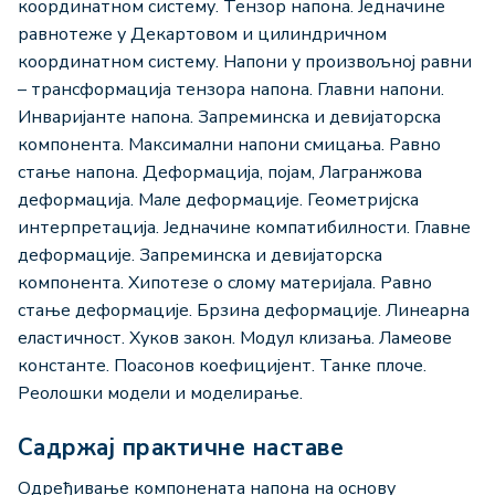
координатном систему. Тензор напона. Једначине
равнотеже у Декартовом и цилиндричном
координатном систему. Напони у произвољној равни
– трансформација тензора напона. Главни напони.
Инваријанте напона. Запреминска и девијаторска
компонента. Максимални напони смицања. Равно
стање напона. Деформација, појам, Лагранжова
деформација. Мале деформације. Геометријска
интерпретација. Једначине компатибилности. Главне
деформације. Запреминска и девијаторска
компонента. Хипотезе о слому материјала. Равно
стање деформације. Брзина деформације. Линеарна
еластичност. Хуков закон. Модул клизања. Ламеове
константе. Поасонов коефицијент. Танке плоче.
Реолошки модели и моделирање.
Садржај практичне наставе
Одређивање компонената напона на основу