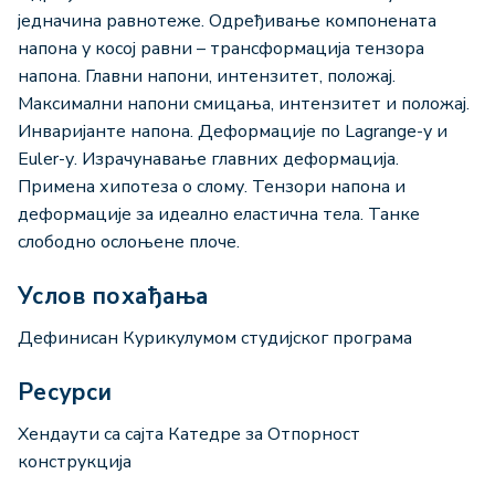
једначина равнотеже. Одређивање компонената
напона у косој равни – трансформација тензора
напона. Главни напони, интензитет, положај.
Максимални напони смицања, интензитет и положај.
Инваријанте напона. Деформације по Lagrangе-у и
Euler-у. Израчунавање главних деформација.
Примена хипотеза о слому. Тензори напона и
деформације за идеално еластична тела. Танке
слободно ослоњене плоче.
Услов похађања
Дефинисан Курикулумом студијског програма
Ресурси
Хендаути са сајта Катедре за Отпорност
конструкција