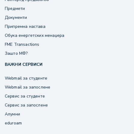
Предмети
Документи
Припремна настава
Обука енергетских менаџера
FME Transactions
Зашто МФ?
ВАЖНИ СЕРВИСИ
Webmail за студенте
Webmail за запослене
Сервис за студенте
Сервис за запослене
Алумни
eduroam