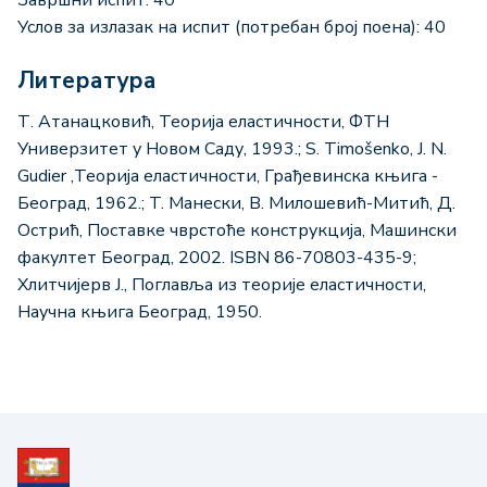
Услов за излазак на испит (потребан број поена): 40
Литература
Т. Атанацковић, Теорија еластичности, ФТН
Универзитет у Новом Саду, 1993.; S. Timošenko, J. N.
Gudier ,Теорија еластичности, Грађевинска књига -
Београд, 1962.; T. Манески, В. Милошевић-Митић, Д.
Острић, Поставке чврстоће конструкција, Машински
факултет Београд, 2002. ISBN 86-70803-435-9;
Хлитчијерв Ј., Поглавља из теорије еластичности,
Научна књига Београд, 1950.