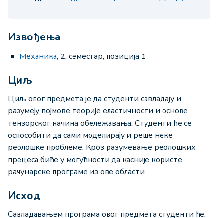
Извођења
Механика
, 2. семестар, позиција 1
Циљ
Циљ овог предмета је да студенти савладају и
разумеју појмове теорије еластичности и основе
тензорског начина обележавања. Студенти ће се
оспособити да сами моделирају и реше неке
реолошке проблеме. Кроз разумевање реолошких
прецеса биће у могућности да касније користе
рачунарске програме из ове области.
Исход
Савладавањем програма овог предмета студенти ће: