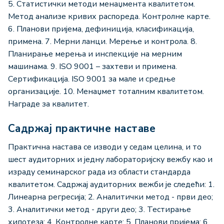
5. Статистички методи менаџмента квалитетом.
Метод анализе кривих распореда. Контролне карте.
6. Планови пријема, дефиниција, класификација,
примена. 7. Мерни ланци. Мерење и контрола. 8.
Планирање мерења и инспекције на мерним
машинама. 9. ISO 9001 – захтеви и примена.
Сертификација. ISO 9001 за мале и средње
организације. 10. Менаџмет тоталним квалитетом.
Награде за квалитет.
Садржај практичне наставе
Практична настава се изводи у седам целина, и то
шест аудиторних и једну лабораторијску вежбу као и
израду семинарског рада из области стандарда
квалитетом. Садржај аудиторних вежби је следећи: 1.
Линеарна регресија; 2. Аналитички метод - први део;
3. Аналитички метод - други део; 3. Тестирање
хипотеза; 4. Контролне карте; 5. Планови пријема; 6.