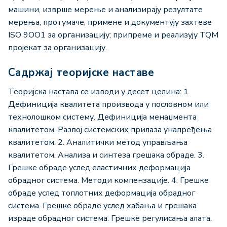
машини, изврше мерење и анализирају резултате
мерења; протумаче, примене и документују захтеве
ISO 9ОО1 за организацију; припреме и реализују TQM
пројекат за организацију.
Садржај теоријске наставе
Теоријска настава се изводи у десет целина: 1.
Дефиниција квалитета производа у пословном или
технолошком систему. Дефиниција менаџмента
квалитетом. Развој системских прилаза унапређења
квалитетом. 2. Аналитички метод управљања
квалитетом. Анализа и синтеза грешака обраде. 3.
Грешке обраде услед еластичних деформација
обрадног система. Методи компензације. 4. Грешке
обраде услед топлотних деформација обрадног
система. Грешке обраде услед хабања и грешака
израде обрадног система. Грешке регулисања алата.