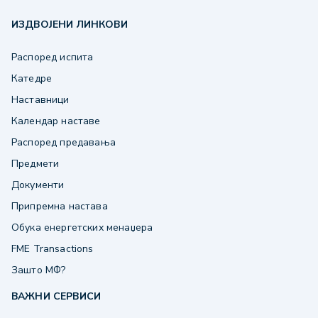
ИЗДВОЈЕНИ ЛИНКОВИ
Распоред испита
Катедре
Наставници
Календар наставе
Распоред предавања
Предмети
Документи
Припремна настава
Обука енергетских менаџера
FME Transactions
Зашто МФ?
ВАЖНИ СЕРВИСИ