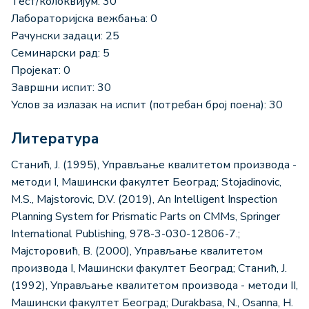
Тест/колоквијум: 30
Лабораторијска вежбања: 0
Рачунски задаци: 25
Семинарски рад: 5
Пројекат: 0
Завршни испит: 30
Услов за излазак на испит (потребан број поена): 30
Литература
Станић, Ј. (1995), Управљање квалитетом производа -
методи I, Машински факултет Београд; Stojadinovic,
M.S., Majstorovic, D.V. (2019), An Intelligent Inspection
Planning System for Prismatic Parts on CMMs, Springer
International Publishing, 978-3-030-12806-7.;
Мајсторовић, В. (2000), Управљање квалитетом
производа I, Машински факултет Београд; Станић, Ј.
(1992), Управљање квалитетом производа - методи II,
Машински факултет Београд; Durakbasa, N., Osanna, H.