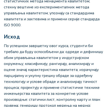
статистичких метода менаџмента квалитетом;
стекну вештине из експерименталних метода
управљања квалитетом; упознају са стандардима
квалитета и захтевима и примени серије стандарда
ISO 9000.
Исход
По успешном завршетку овог курса, студенти би
требало да буду оспособљени да: одреде и дефинишу
обим управљања квалитетом у индустријском
окружењу; класификију, рангирају, анализирају и
оцене значај карактеристика квалитета; израчунају
парцијалну и укупну грешку обраде за одређену
технологију и услове обраде и анализирају тачност
процеса; пројектују и примене статистичке технике
инжењерства квалитета за конкретне услове
производње: статички лист, контролну карту и план
пријема; генеришу протокол мерења на мерној