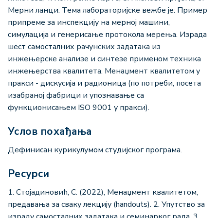
Мерни ланци. Тема лабораторијске вежбе је: Пример
припреме за инспекцију на мерној машини,
симулација и генерисање протокола мерења. Израда
шест самосталних рачунских задатака из
инжењерске анализе и синтезе применом техника
инжењерства квалитета. Менаџмент квалитетом у
пракси - дискусија и радионица (по потреби, посета
изабраној фабрици и упознавање са
функционисањем ISO 9001 у пракси).
Услов похађања
Дефинисан курикулумoм студијског програма.
Ресурси
1. Стојадиновић, С. (2022), Менаџмент квалитетом,
предавања за сваку лекцију (handouts). 2. Упутство за
израду самосталних задатака и семинарког рада. 3.