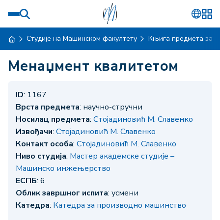
Студије на Машинском факултету
Књига предмета за ш
Менаџмент квалитетом
ID
: 1167
Врста предмета
: научно-стручни
Носилац предмета
:
Стојадиновић М. Славенко
Извођачи
:
Стојадиновић М. Славенко
Контакт особа
:
Стојадиновић М. Славенко
Ниво студија
:
Мастер академске студије –
Машинско инжењерство
ЕСПБ
: 6
Облик завршног испита
: усмени
Катедра
:
Катедра за производно машинство