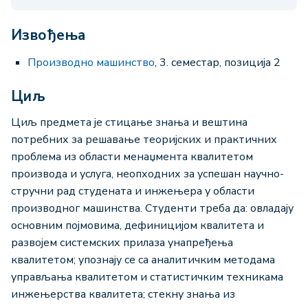
Извођења
Производно машинство
, 3. семестар, позиција 2
Циљ
Циљ предмета је стицање знања и вештина
потребних за решавање теоријских и практичних
проблема из области менаџмента квалитетом
производа и услуга, неопходних за успешан научно-
стручни рад студената и инжењера у области
производног машинства. Студенти треба да: овладају
основним појмовима, дефиницијом квалитета и
развојем системских прилаза унапређења
квалитетом; упознају се са аналитичким методама
управљања квалитетом и статистичким техникама
инжењерства квалитета; стекну знања из