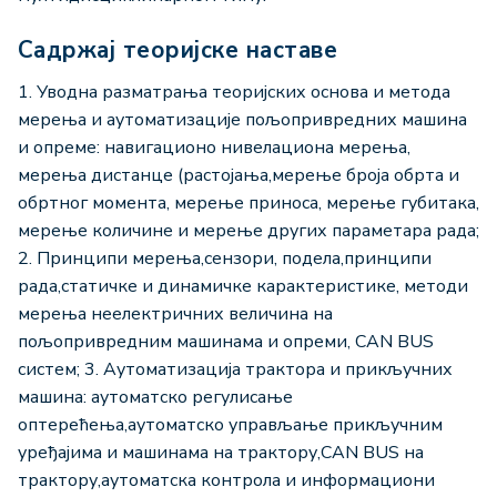
Садржај теоријске наставе
1. Уводна разматрања теоријских основа и метода
мерења и аутоматизације пољопривредних машина
и опреме: навигационо нивелациона мерења,
мерења дистанце (растојања,мерење броја обрта и
обртног момента, мерење приноса, мерење губитака,
мерење количине и мерење других параметара рада;
2. Принципи мерења,сензори, подела,принципи
рада,статичке и динамичке карактеристике, методи
мерења неелектричних величина на
пољопривредним машинама и опреми, CAN BUS
систем; 3. Аутоматизација трактора и прикључних
машина: аутоматско регулисање
оптерећења,аутоматско управљање прикључним
уређајима и машинама на трактору,CAN BUS на
трактору,аутоматска контрола и информациони