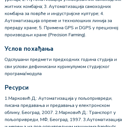
житних комбајна; 3. Аутоматизација самоходних
комбајна за поврће и индустријске културе; 4.
Аутоматизација опреме и технолошких линија за
прераду хране; 5. Примена GPS и DGPS у прецизној
производњи хране (Precision Farming).
Услов похађања
Одслушани предмети предходних година студија и
сви услови дефинисани курикулумом студијског
програма/модула
Ресурси
1.Марковић Д.: Аутоматизација у пољопривреди,
писана предавања и предавања у електронском
облику, Београд, 2007. 2.Марковић Д.: Транспорт у
пољопривреди, МФ, Београд, 1997. 3.Аутоматизација
и мерења на пољопривредним машинама-handouts.