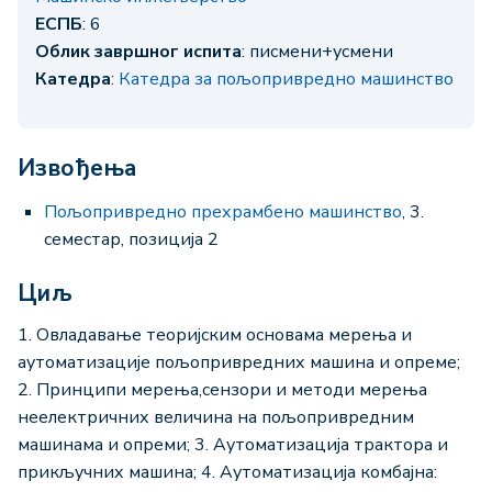
ЕСПБ
: 6
Облик завршног испита
: писмени+усмени
Катедра
:
Катедра за пољопривредно машинство
Извођења
Пољопривредно прехрамбено машинство
, 3.
семестар, позиција 2
Циљ
1. Овладавање теоријским основама мерења и
аутоматизације пољопривредних машина и опреме;
2. Принципи мерења,сензори и методи мерења
неелектричних величина на пољопривредним
машинама и опреми; 3. Аутоматизација трактора и
прикључних машина; 4. Аутоматизација комбајна: