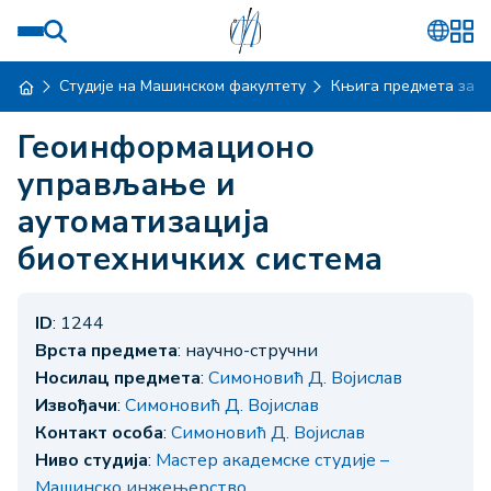
Студије на Машинском факултету
Књига предмета за ш
Геоинформационо
управљање и
аутоматизација
биотехничких система
ID
: 1244
Врста предмета
: научно-стручни
Носилац предмета
:
Симоновић Д. Војислав
Извођачи
:
Симоновић Д. Војислав
Контакт особа
:
Симоновић Д. Војислав
Ниво студија
:
Мастер академске студије –
Машинско инжењерство