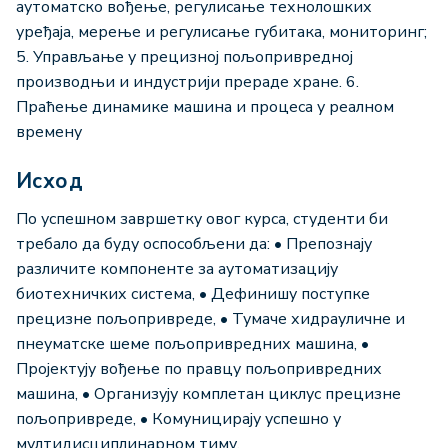
аутоматско вођење, регулисање технолошких
уређаја, мерење и регулисање губитака, мониторинг;
5. Управљање у прецизној пољопривредној
производњи и индустрији прераде хране. 6.
Праћење динамике машина и процеса у реалном
времену
Исход
По успешном завршетку овог курса, студенти би
требало да буду оспособљени да: • Препознају
различите компоненте за аутоматизацију
биотехничких система, • Дефинишу поступке
прецизне пољопривреде, • Тумаче хидрауличне и
пнеуматске шеме пољопривредних машина, •
Пројектују вођење по правцу пољопривредних
машина, • Организују комплетан циклус прецизне
пољопривреде, • Комуницирају успешно у
мултидисциплинарном тиму.