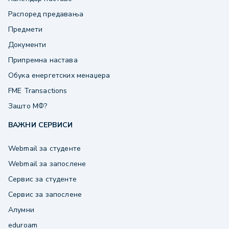
Распоред предавања
Предмети
Документи
Припремна настава
Обука енергетских менаџера
FME Transactions
Зашто МФ?
ВАЖНИ СЕРВИСИ
Webmail за студенте
Webmail за запослене
Сервис за студенте
Сервис за запослене
Алумни
eduroam