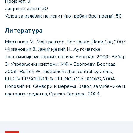
Пројекат: 0
Завршни испит: 30
Услов за излазак на испит (потребан број поена): 50
Литература
Мартинов М., Мој трактор, Рес траде, Нови Сад 2007.;
Живановић З., Јанићијевић Н., Аутоматске
трансмисије моторних возила, Београд, 2000.; Рибар
З., Управљачки системи, МФ у Београду, Београд
2008.; Bolton W., Instrumentation control systems,
EUSEVIER SCIENCE & TEHNOLOGY BOOKS, 2004.;
Поповић М., Сензори и мерења, Завод за уџбенике и
наставна средства, Српско Сарајево, 2004.