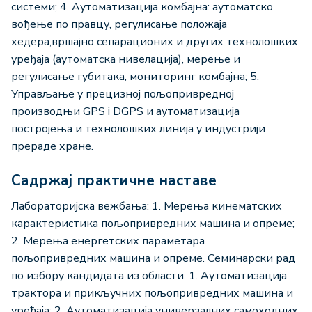
системи; 4. Аутоматизација комбајна: аутоматско
вођење по правцу, регулисање положаја
хедера,вршајно сепарационих и других технолошких
уређаја (аутоматска нивелација), мерење и
регулисање губитака, мониторинг комбајна; 5.
Управљање у прецизној пољопривредној
производњи GPS i DGPS и аутоматизација
постројења и технолошких линија у индустрији
прераде хране.
Садржај практичне наставе
Лабораторијска вежбања: 1. Мерења кинематских
карактеристика пољопривредних машина и опреме;
2. Мерења енергетских параметара
пољопривредних машина и опреме. Семинарски рад
по избору кандидата из области: 1. Аутоматизација
трактора и прикључних пољопривредних машина и
урећаја; 2. Аутоматизација универзалних самоходних