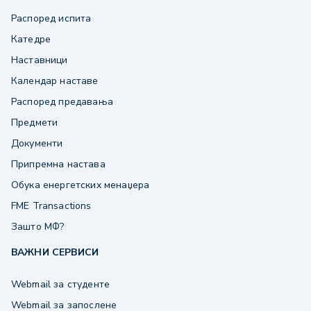
Распоред испита
Катедре
Наставници
Календар наставе
Распоред предавања
Предмети
Документи
Припремна настава
Обука енергетских менаџера
FME Transactions
Зашто МФ?
ВАЖНИ СЕРВИСИ
Webmail за студенте
Webmail за запослене