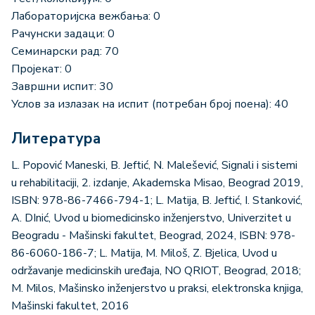
Лабораторијска вежбања: 0
Рачунски задаци: 0
Семинарски рад: 70
Пројекат: 0
Завршни испит: 30
Услов за излазак на испит (потребан број поена): 40
Литература
L. Popović Maneski, B. Jeftić, N. Malešević, Signali i sistemi
u rehabilitaciji, 2. izdanje, Akademska Misao, Beograd 2019,
ISBN: 978-86-7466-794-1; L. Matija, B. Jeftić, I. Stanković,
A. DInić, Uvod u biomedicinsko inženjerstvo, Univerzitet u
Beogradu - Mašinski fakultet, Beograd, 2024, ISBN: 978-
86-6060-186-7; L. Matija, M. Miloš, Z. Bjelica, Uvod u
održavanje medicinskih uređaja, NO QRIOT, Beograd, 2018;
M. Мilos, Mašinsko inženjerstvo u praksi, elektronska knjiga,
Mašinski fakultet, 2016