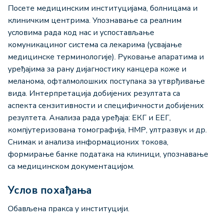
Посете медицинским институцијама, болницама и
клиничким центрима. Упознавање са реалним
условима рада код нас и успостављање
комуникациног система са лекарима (усвајање
медицинске терминологије). Руковање апаратима и
уређајима за рану дијагностику канцера коже и
меланома, офталмолошких поступака за утврђивање
вида. Интерпретација добијених резултата са
аспекта сензитивности и специфичности добијених
резултета. Анализа рада уређаја: ЕКГ и ЕЕГ,
компјутеризована томографија, НМР, ултразвук и др.
Снимак и анализа информационих токова,
формирање банке података на клиници, упознавање
са медицинском документацијом.
Услов похађања
Обављена пракса у институцији.