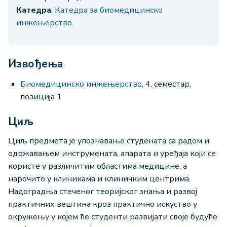
Катедра
:
Катедра за биомедицинско
инжењерство
Извођења
Биомедицинско инжењерство
, 4. семестар,
позиција 1
Циљ
Циљ предмета је упознавање студената са радом и
одржавањем инструмената, апарата и уређаја који се
користе у различитим областима медицине, а
нарочито у клиникама и клиничким центрима.
Надоградња стеченог теоријског знања и развој
практичних вештина кроз практично искуство у
окружењу у којем ће студенти развијати своје будуће