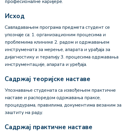
професионалне каријере.
Исход
Савладавањем програма предмета студент се
упознаје са: 1. организационим процесима и
проблемима клинике 2. радом и одржавањем
инструмената за мерење, апарата и урађаја за
дијагностику и терапију 3. процесима одржавања
инструментације, апарата и уређаја.
Садржај теоријске наставе
Упознавање студената са извoђењем практичне
наставе и распоредом одржавања праксе,
процедурама, правилима, документима везаним за
заштиту на раду.
Садржај практичне наставе