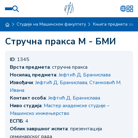
Студије на Машинском факултету
Књига предмета за ш
Стручна пракса М - БМИ
ID
: 1345
Врста предмета
: стручна пракса
Носилац предмета
:
Јефтић Д. Бранислава
Извођачи
:
Јефтић Д. Бранислава
,
Станковић М.
Ивана
Контакт особа
:
Јефтић Д. Бранислава
Ниво студија
:
Мастер академске студије –
Машинско инжењерство
ЕСПБ
: 4
Облик завршног испита
: презентација
семинарског рада