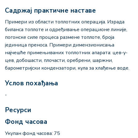
Садржај практичне наставе
Примери из области топлотних операција. Израда
биланса топлоте и одређивање операционе линије,
погонске силе процеса размене топлоте, броја
јединица преноса. Примери димензионисања
најчешће примењиваних топлотних апарата: цев-у-
цев, добошасти, плочасти, оребрени, шаржни,
барометријски кондензатори, кула за хлађење воде.
Услов похађања
-
Ресурси
Фонд часова
Укупан фонд часова: 75