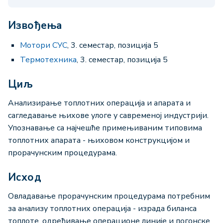
Извођења
Мотори СУС
, 3. семестар, позиција 5
Термотехника
, 3. семестар, позиција 5
Циљ
Анализирање топлотних операција и апарата и
сагледавање њихове улоге у савременој индустрији.
Упознавање са најчешће примењиваним типовима
топлотних апарата - њиховом конструкцијом и
прорачунским процедурама.
Исход
Овладавање прорачунским процедурама потребним
за анализу топлотних операција - израда биланса
топлоте, одређивање операционе линије и погонске