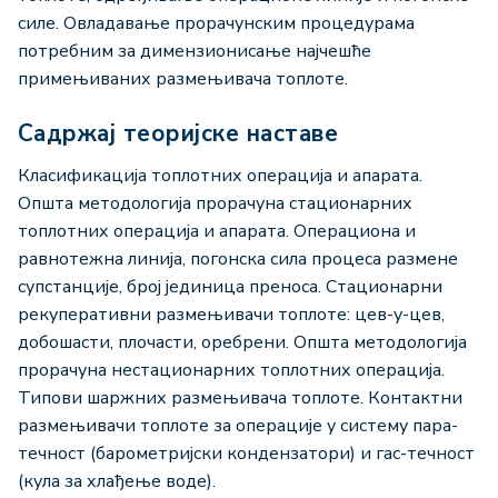
силе. Овладавање прорачунским процедурама
потребним за димензионисање најчешће
примењиваних размењивача топлоте.
Садржај теоријске наставе
Класификација топлотних операција и апарата.
Општа методологија прорачуна стационарних
топлотних операција и апарата. Операциона и
равнотежна линија, погонска сила процеса размене
супстанције, број јединица преноса. Стационарни
рекуперативни размењивачи топлоте: цев-у-цев,
добошасти, плочасти, оребрени. Општа методологија
прорачуна нестационарних топлотних операција.
Типови шаржних размењивача топлоте. Контактни
размењивачи топлоте за операције у систему пара-
течност (барометријски кондензатори) и гас-течност
(кула за хлађење воде).