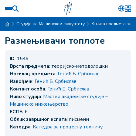
Студије на Машинском факултету
Књига предмета за ш
Размењивачи топлоте
ID
: 1549
Врста предмета
: теоријско-методолошки
Носилац предмета
:
Генић Б. Србислав
Извођачи
:
Генић Б. Србислав
Контакт особа
:
Генић Б. Србислав
Ниво студија
:
Мастер академске студије –
Машинско инжењерство
ЕСПБ
: 6
Облик завршног испита
: писмени
Катедра
:
Катедра за процесну технику