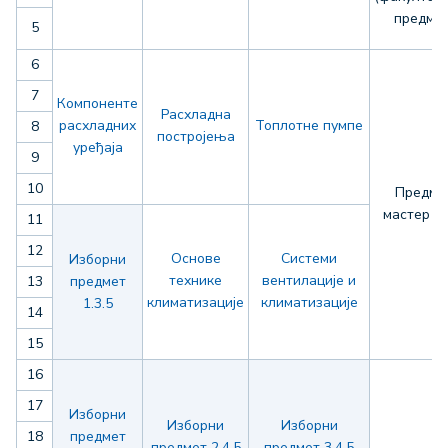
предмет
5
6
7
Компоненте
Расхладна
расхладних
Топлотне пумпе
8
постројења
уређаја
9
10
Предме
мастер р
11
12
Основе
Системи
Изборни
технике
вентилације и
13
предмет
климатизације
климатизације
1.3.5
14
15
16
17
Изборни
Изборни
Изборни
18
предмет
предмет 2.4.5
предмет 3.4.5