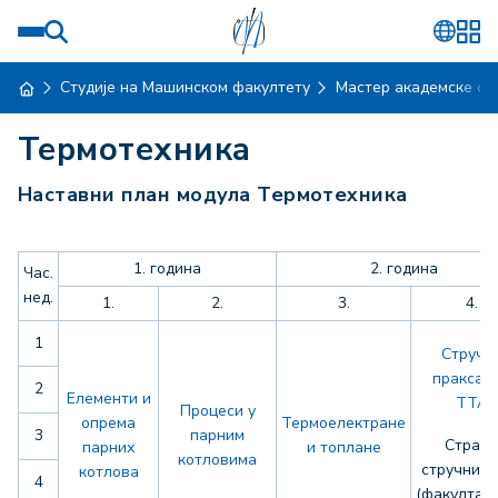
Студије на Машинском факултету
Мастер академске ст
Термотехника
Наставни план модула Термотехника
1. година
2. година
Час.
нед.
1.
2.
3.
4.
1
Стручн
пракса М
2
Елементи и
ТТА
Процеси у
опрема
Термоелектране
3
парним
Страни
парних
и топлане
котловима
стручни ј
котлова
4
(факултат