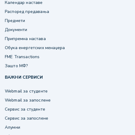
Календар наставе
Распоред предавања
Предмети
Документи
Припремна настава
Обука енергетских менаџера
FME Transactions
Зашто МФ?
ВАЖНИ СЕРВИСИ
Webmail за студенте
Webmail за запослене
Сервис за студенте
Сервис за запослене
Алумни