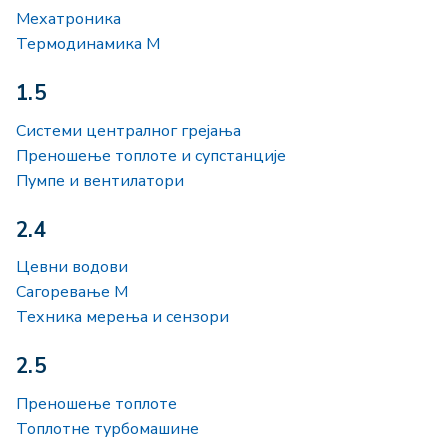
Мехатроника
Термодинамика М
1.5
Системи централног грејања
Преношење топлоте и супстанције
Пумпе и вентилатори
2.4
Цевни водови
Сагоревање М
Техника мерења и сензори
2.5
Преношење топлоте
Топлотне турбомашине