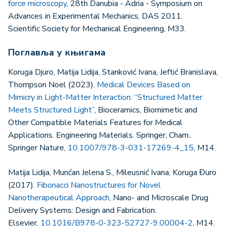
force microscopy
, 28th Danubia - Adria - Symposium on
Advances in Experimental Mechanics, DAS 2011.
Scientific Society for Mechanical Engineering, M33.
Поглавља у књигама
Koruga Djuro, Matija Lidija, Stanković Ivana, Jeftić Branislava,
Thompson Noel (2023).
Medical Devices Based on
Mimicry in Light-Matter Interaction: “Structured Matter
Meets Structured Light”
, Bioceramics, Biomimetic and
Other Compatible Materials Features for Medical
Applications. Engineering Materials. Springer, Cham..
Springer Nature,
10.1007/978-3-031-17269-4_15
, M14.
Matija Lidija, Munćan Jelena S., Mileusnić Ivana, Koruga Đuro
(2017).
Fibonacci Nanostructures for Novel
Nanotherapeutical Approach
, Nano- and Microscale Drug
Delivery Systems: Design and Fabrication.
Elsevier,
10.1016/B978-0-323-52727-9.00004-2
, M14.