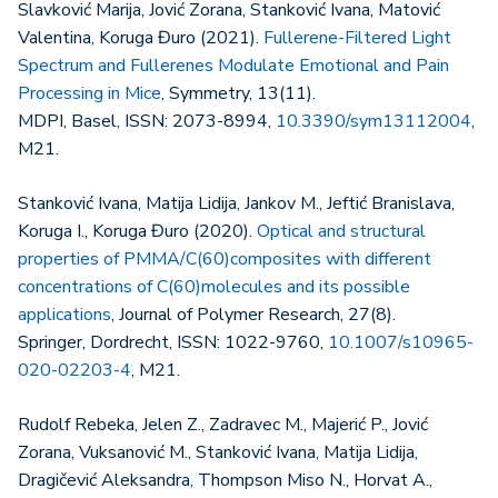
Slavković Marija, Jović Zorana, Stanković Ivana, Matović
Valentina, Koruga Đuro (2021).
Fullerene-Filtered Light
Spectrum and Fullerenes Modulate Emotional and Pain
Processing in Mice
, Symmetry, 13(11).
MDPI, Basel, ISSN: 2073-8994,
10.3390/sym13112004
,
M21.
Stanković Ivana, Matija Lidija, Jankov M., Jeftić Branislava,
Koruga I., Koruga Đuro (2020).
Optical and structural
properties of PMMA/C(60)composites with different
concentrations of C(60)molecules and its possible
applications
, Journal of Polymer Research, 27(8).
Springer, Dordrecht, ISSN: 1022-9760,
10.1007/s10965-
020-02203-4
, M21.
Rudolf Rebeka, Jelen Z., Zadravec M., Majerić P., Jović
Zorana, Vuksanović M., Stanković Ivana, Matija Lidija,
Dragičević Aleksandra, Thompson Miso N., Horvat A.,