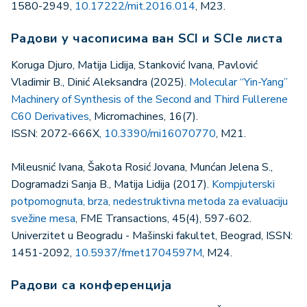
1580-2949,
10.17222/mit.2016.014
, M23.
Радови у часописима ван SCI и SCIe листа
Koruga Djuro, Matija Lidija, Stanković Ivana, Pavlović
Vladimir B., Dinić Aleksandra (2025).
Molecular “Yin-Yang”
Machinery of Synthesis of the Second and Third Fullerene
C60 Derivatives
, Micromachines, 16(7).
ISSN: 2072-666X,
10.3390/mi16070770
, M21.
Mileusnić Ivana, Šakota Rosić Jovana, Munćan Jelena S.,
Dogramadzi Sanja B., Matija Lidija (2017).
Kompjuterski
potpomognuta, brza, nedestruktivna metoda za evaluaciju
svežine mesa
, FME Transactions, 45(4), 597-602.
Univerzitet u Beogradu - Mašinski fakultet, Beograd, ISSN:
1451-2092,
10.5937/fmet1704597M
, M24.
Радови са конференција