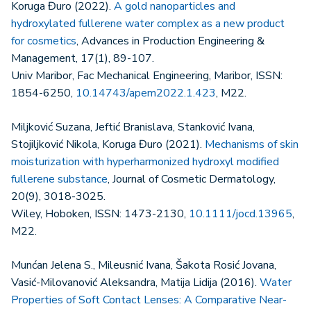
Koruga Đuro (2022).
A gold nanoparticles and
hydroxylated fullerene water complex as a new product
for cosmetics
, Advances in Production Engineering &
Management, 17(1), 89-107.
Univ Maribor, Fac Mechanical Engineering, Maribor, ISSN:
1854-6250,
10.14743/apem2022.1.423
, M22.
Miljković Suzana, Jeftić Branislava, Stanković Ivana,
Stojiljković Nikola, Koruga Đuro (2021).
Mechanisms of skin
moisturization with hyperharmonized hydroxyl modified
fullerene substance
, Journal of Cosmetic Dermatology,
20(9), 3018-3025.
Wiley, Hoboken, ISSN: 1473-2130,
10.1111/jocd.13965
,
M22.
Munćan Jelena S., Mileusnić Ivana, Šakota Rosić Jovana,
Vasić-Milovanović Aleksandra, Matija Lidija (2016).
Water
Properties of Soft Contact Lenses: A Comparative Near-