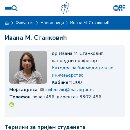
Факултет
Наставници
Ивана М. Станковић
Ивана М. Станковић
др Ивана М. Станковић,
ванредни професор
Катедра за биомедицинско
инжењерство
Кабинет
: 300
Мејл адреса
:
imileusnic@mas.bg.ac.rs
Телефон
: локал 496; директан 3302-496
Термини за пријем студената