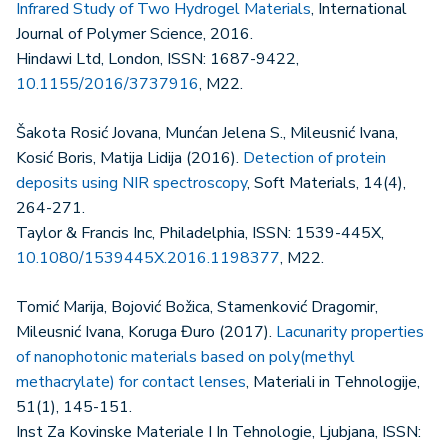
Infrared Study of Two Hydrogel Materials
, International
Journal of Polymer Science, 2016.
Hindawi Ltd, London, ISSN: 1687-9422,
10.1155/2016/3737916
, M22.
Šakota Rosić Jovana, Munćan Jelena S., Mileusnić Ivana,
Kosić Boris, Matija Lidija (2016).
Detection of protein
deposits using NIR spectroscopy
, Soft Materials, 14(4),
264-271.
Taylor & Francis Inc, Philadelphia, ISSN: 1539-445X,
10.1080/1539445X.2016.1198377
, M22.
Tomić Marija, Bojović Božica, Stamenković Dragomir,
Mileusnić Ivana, Koruga Đuro (2017).
Lacunarity properties
of nanophotonic materials based on poly(methyl
methacrylate) for contact lenses
, Materiali in Tehnologije,
51(1), 145-151.
Inst Za Kovinske Materiale I In Tehnologie, Ljubjana, ISSN: