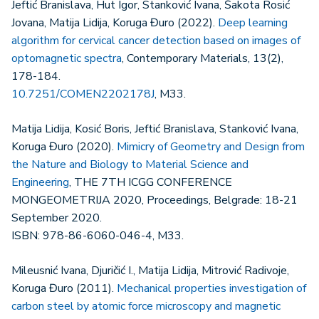
Jeftić Branislava, Hut Igor, Stanković Ivana, Šakota Rosić
Jovana, Matija Lidija, Koruga Đuro (2022).
Deep learning
algorithm for cervical cancer detection based on images of
optomagnetic spectra
, Contemporary Materials, 13(2),
178-184.
10.7251/COMEN2202178J
, M33.
Matija Lidija, Kosić Boris, Jeftić Branislava, Stanković Ivana,
Koruga Đuro (2020).
Mimicry of Geometry and Design from
the Nature and Biology to Material Science and
Engineering
, THE 7TH ICGG CONFERENCE
MONGEOMETRIJA 2020, Proceedings, Belgrade: 18-21
September 2020.
ISBN: 978-86-6060-046-4, M33.
Mileusnić Ivana, Djuričić I., Matija Lidija, Mitrović Radivoje,
Koruga Đuro (2011).
Mechanical properties investigation of
carbon steel by atomic force microscopy and magnetic