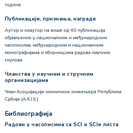
године
Публикације, признања, награде
Аутор и коаутор на више од 40 публикација
објављених у националним и међународним
часописима, међународним и националним
монографијама и зборницима радова научних
скупова
Чланства у научним и стручним
организацијама
Члан Aсоцијације клиничких инжењера Републике
Србије (A.K.I.S.)
Библиографија
Радови у часописима са SCI и SCIe листа