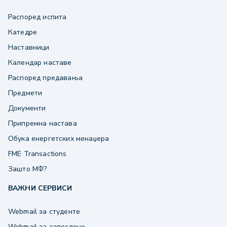
Распоред испита
Катедре
Наставници
Календар наставе
Распоред предавања
Предмети
Документи
Припремна настава
Обука енергетских менаџера
FME Transactions
Зашто МФ?
ВАЖНИ СЕРВИСИ
Webmail за студенте
Webmail за запослене