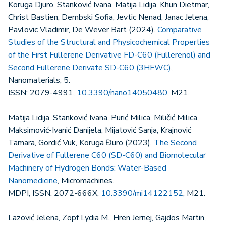
Koruga Djuro, Stanković Ivana, Matija Lidija, Khun Dietmar,
Christ Bastien, Dembski Sofia, Jevtic Nenad, Janac Jelena,
Pavlovic Vladimir, De Wever Bart (2024).
Comparative
Studies of the Structural and Physicochemical Properties
of the First Fullerene Derivative FD-C60 (Fullerenol) and
Second Fullerene Derivate SD-C60 (3HFWC)
,
Nanomaterials, 5.
ISSN: 2079-4991,
10.3390/nano14050480
, M21.
Matija Lidija, Stanković Ivana, Purić Milica, Miličić Milica,
Maksimović-Ivanić Danijela, Mijatović Sanja, Krajnović
Tamara, Gordić Vuk, Koruga Đuro (2023).
The Second
Derivative of Fullerene C60 (SD-C60) and Biomolecular
Machinery of Hydrogen Bonds: Water-Based
Nanomedicine
, Micromachines.
MDPI, ISSN: 2072-666X,
10.3390/mi14122152
, M21.
Lazović Jelena, Zopf Lydia M., Hren Jernej, Gajdos Martin,