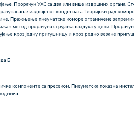
ијање. Прорачун УХС са два или више извршних органа. Ст
рачунавање издвојеног кондензата.Теоријски рад компре
ине. Пражњење пнеуматске коморе ограничене запремин
лижан метод прорачуна струјања ваздуха у цеви. Прорачу
рујање кроз једну пригушницу и кроз редно везане пригу
да Б
чке компоненте са пресеком. Пнеуматска показна инстал
водника.