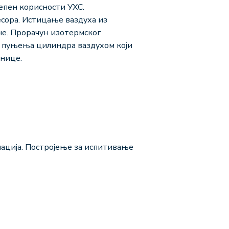
епен корисности УХС.
сора. Истицање ваздуха из
е. Прорачун изотермског
н пуњења цилиндра ваздухом који
шнице.
ација. Постројење за испитивање