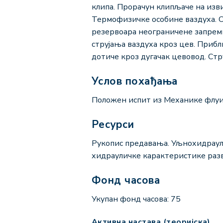
клипа. Прорачун клипљаче на изв
Термофизичке особине ваздуха. С
резервоара неограничене запрем
струјања ваздуха кроз цев. Приб
дотиче кроз дугачак цевовод. Ст
Услов похађања
Положен испит из Механике флуи
Ресурси
Рукопис предавања. Уљнохидраули
хидрауличке карактеристике раз
Фонд часова
Укупан фонд часова: 75
Активна настава (теоријска)