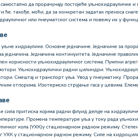
 самостално да прорачунају постојеће уљнохидрауличке и 
ће, такође, моћи, да за конкретан задатак преноса снаг
драуличног или пнеуматског система и повежу их у функ
аве
 уљне хидраулике. Основне једначине. Једначине за про
а једначина. Једначина континуитета. Једначине праволи
пен корисности уљнохидрауличког система. Пумпни агрег
мотори. Уљнохидраулички радни цилиндри. Уљнохидраул
ори. Смештај и транспорт уља. Увод у пнеуматику. Прора
лним отпорима. Изотермско струјање гаса у цевима. Елем
аве
 сила притиска којима радни флуид делује на хидраулич
мпературе. Промена температуре уља у току рада уљнохид
личког кола (УХК)у стационарном радном режиму. Степен
г УХК у стационарном радном режиму. Силе на хидроцил