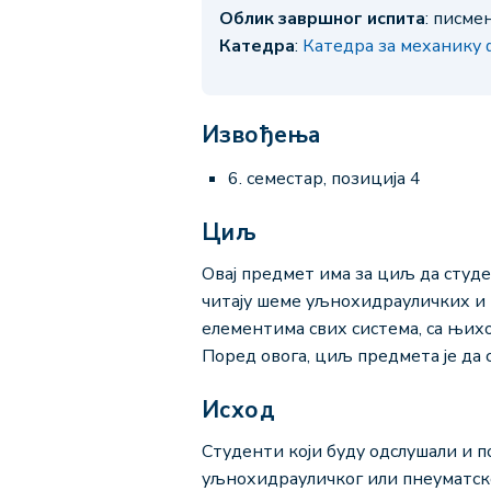
Облик завршног испита
: писм
Катедра
:
Катедра за механику
Извођења
6. семестар, позиција 4
Циљ
Овај предмет има за циљ да студ
читају шеме уљнохидрауличких и п
елементима свих система, са њи
Поред овога, циљ предмета је да 
Исход
Студенти који буду одслушали и п
уљнохидрауличког или пнеуматско