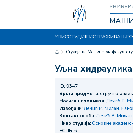
УНИВЕР
МАШ
УПИС
СТУДИЈЕ
ИСТРАЖИВАЊЕ
Ф
Студије на Машинском факултету
Уљна хидраулика
ID
: 0347
Врста предмета
: стручно-апли
Носилац предмета
:
Лечић Р. М
Извођачи
:
Лечић Р. Милан
,
Рако
Контакт особа
:
Лечић Р. Милан
Ниво студија
:
Основне академс
ЕСПБ
: 6