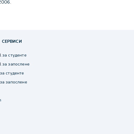
2006.
 СЕРВИСИ
 за студенте
 за запослене
за студенте
за запослене
m