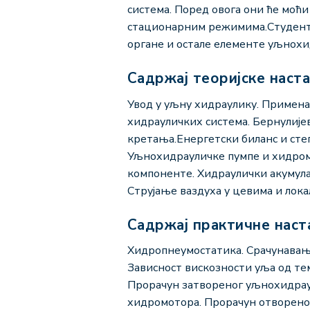
система. Поред овога они ће моћи
стационарним режимима.Студенти 
органе и остале елементе уљнохи
Садржај теоријске наст
Увод у уљну хидраулику. Примена
хидрауличких система. Бернулијев
кретања.Енергетски биланс и сте
Уљнохидрауличке пумпе и хидро
компоненте. Хидраулички акумулат
Струјање ваздуха у цевима и лока
Садржај практичне наст
Хидропнеумостатика. Срачунавање
Зависност вискозности уља од те
Прорачун затвореног уљнохидрау
хидромотора. Прорачун отворено