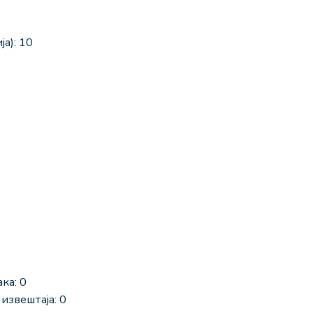
а): 10
ка: 0
извештаја: 0