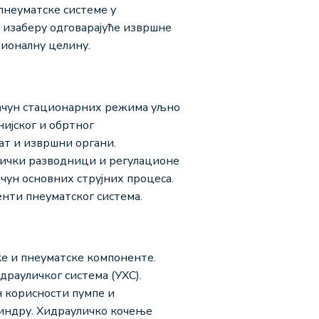
пнеуматске системе у
е изаберу одговарајуће извршне
ционалну целину.
рачун стационарних режима уљно
нијског и обртног
ат и извршни органи.
ички разводници и регулационе
чун основних струјних процеса.
енти пнеуматског система.
ке и пнеуматске компоненте.
рауличког система (УХС).
 корисности пумпе и
индру. Хидрауличко кочење