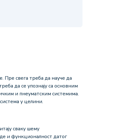
 Пре свега треба да науче да
реба да се упознају са основним
ичким и пнеуматским системима.
 система у целини.
итају сваку шему
еде и функционалност датог