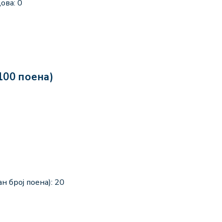
ова: 0
100 поена)
н број поена): 20