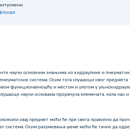
ени+усмени
 флуида
енте научи основним знањима из хидраулике и пнеуматике.
неуматских система. Осим тога слушаоци овог предмета т
ховом функционалношћу и местом и улогом у уљнохидраул
слушаоце научи основама прорачуна елемената, кола као и
оложили овај предмет моћи ће пре свега правилно да проч
г система. Осим разумевања шеме моћи ће тачно да одр