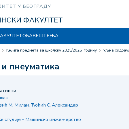
ЗИТЕТ У БЕОГРАДУ
ИНСКИ ФАКУЛТЕТ
АКУЛТЕТ
ОБАВЕШТЕЊА
Књига предмета за школску 2025/2026. годину
Уљна хидрау
 и пнеуматика
кативни
илан
вић М. Милан
,
Ћоћић С. Александар
ке студије – Машинско инжењерство