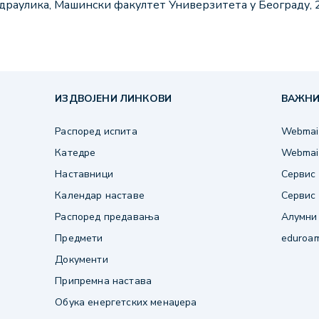
идраулика, Машински факултет Универзитета у Београду, 
ИЗДВОЈЕНИ ЛИНКОВИ
ВАЖНИ
Распоред испита
Webmail
Катедре
Webmail
Наставници
Сервис 
Календар наставе
Сервис 
Распоред предавања
Алумни
Предмети
eduroa
Документи
Припремна настава
Обука енергетских менаџера