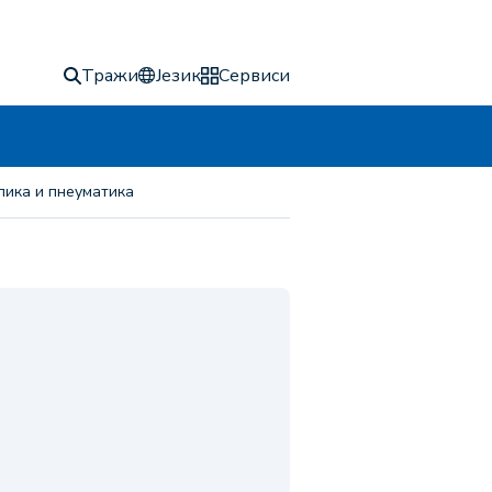
Тражи
Језик
Сервиси
лика и пнеуматика