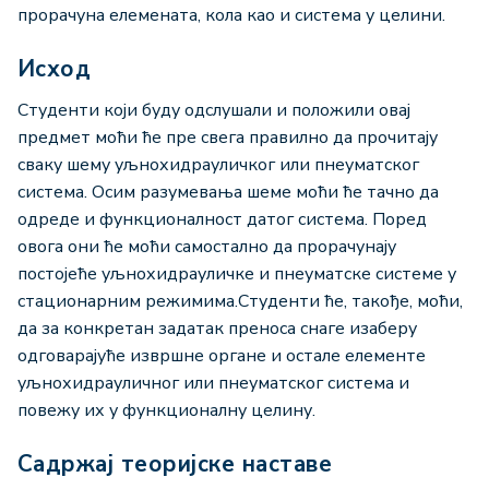
прорачуна елемената, кола као и система у целини.
Исход
Студенти који буду одслушали и положили овај
предмет моћи ће пре свега правилно да прочитају
сваку шему уљнохидрауличког или пнеуматског
система. Осим разумевања шеме моћи ће тачно да
одреде и функционалност датог система. Поред
овога они ће моћи самостално да прорачунају
постојеће уљнохидрауличке и пнеуматске системе у
стационарним режимима.Студенти ће, такође, моћи,
да за конкретан задатак преноса снаге изаберу
одговарајуће извршне органе и остале елементе
уљнохидрауличног или пнеуматског система и
повежу их у функционалну целину.
Садржај теоријске наставе