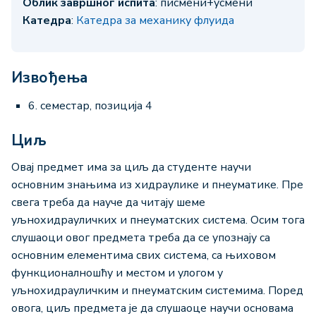
Облик завршног испита
: писмени+усмени
Катедра
:
Катедра за механику флуида
Извођења
6. семестар, позиција 4
Циљ
Овај предмет има за циљ да студенте научи
основним знањима из хидраулике и пнеуматике. Пре
свега треба да науче да читају шеме
уљнохидрауличких и пнеуматских система. Осим тога
слушаоци овог предмета треба да се упознају са
основним елементима свих система, са њиховом
функционалношћу и местом и улогом у
уљнохидрауличким и пнеуматским системима. Поред
овога, циљ предмета је да слушаоце научи основама