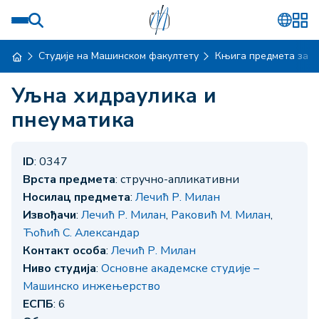
Студије на Машинском факултету
Књига предмета за ш
Уљна хидраулика и
пнеуматика
ID
: 0347
Врста предмета
: стручно-апликативни
Носилац предмета
:
Лечић Р. Милан
Извођачи
:
Лечић Р. Милан
,
Раковић М. Милан
,
Ћоћић С. Александар
Контакт особа
:
Лечић Р. Милан
Ниво студија
:
Основне академске студије –
Машинско инжењерство
ЕСПБ
: 6