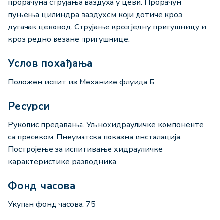
прорачуна струјања ваздуха у цеви. Прорачун
пуњења цилиндра ваздухом који дотиче кроз
дугачак цевовод. Струјање кроз једну пригушницу и
кроз редно везане пригушнице.
Услов похађања
Положен испит из Механике флуида Б
Ресурси
Рукопис предавања. Уљнохидрауличке компоненте
са пресеком. Пнеуматска показна инсталација.
Постројење за испитивање хидрауличке
карактеристике разводника.
Фонд часова
Укупан фонд часова: 75