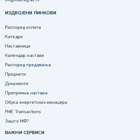
ИЗДВОЈЕНИ ЛИНКОВИ
Распоред испита
Катедре
Наставници
Календар наставе
Распоред предавања
Предмети
Документи
Припремна настава
Обука енергетских менаџера
FME Transactions
Зашто МФ?
ВАЖНИ СЕРВИСИ