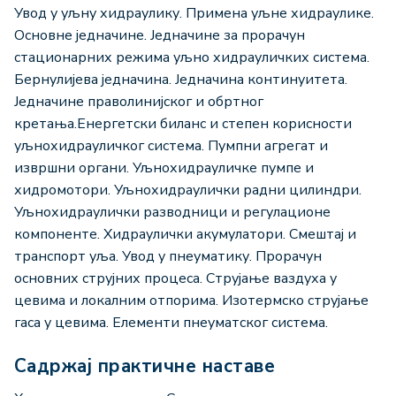
Увод у уљну хидраулику. Примена уљне хидраулике.
Основне једначине. Једначине за прорачун
стационарних режима уљно хидрауличких система.
Бернулијева једначина. Једначина континуитета.
Једначине праволинијског и обртног
кретања.Енергетски биланс и степен корисности
уљнохидрауличког система. Пумпни агрегат и
извршни органи. Уљнохидрауличке пумпе и
хидромотори. Уљнохидраулички радни цилиндри.
Уљнохидраулички разводници и регулационе
компоненте. Хидраулички акумулатори. Смештај и
транспорт уља. Увод у пнеуматику. Прорачун
основних струјних процеса. Струјање ваздуха у
цевима и локалним отпорима. Изотермско струјање
гаса у цевима. Елементи пнеуматског система.
Садржај практичне наставе