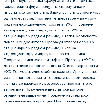
Хидропнеумостатика. Срачунавање сила притиска
којима радни флуид делује на хидрауличке и
пнеуматске компоненте. Зависност вискозности уља
од температуре. Промена температуре уља у току
рада уљнохидрауличког система (УХС). Прорачун
затвореног уљнохидрауличког кола (УХК)у
стационарном радном режиму. Степен корисности
пумпе и хидромотора. Прорачун отвореног УХК у
стационарном радном режиму. Силе на
хидроцилиндру. Хидрауличко кочење клипа.
Прорачун клипљаче на извијање. Прорачун УХС са
два или више извршних органа. Степен корисности
УХС. Термофизичке особине ваздуха. Срачунавање
издвојеног кондензата.Теоријски рад компресора.
Истицање ваздуха из резервоара неограничене
запремине. Пражњење пнеуматске коморе
ограничене запремине. Прорачун изотермског
струјања ваздуха кроз цев. Приближан метод