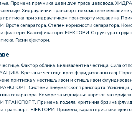
јања. Промена пречника цеви дуж трасе цевовода. ХИД
суспензије. Хидраулички транспорт нехомогене мешавине 
а притиска при хидрауличком транспорту мешавина. Прим
 Врсте сепаратора. Степен корисности сепаратора. Комо
и филтери. Класификатори. ЕЈЕКТОРИ. Структура струјањ
иска. Гасни ејектори.
аве
ице. Фактор облика. Еквивалентна честица. Сила отпо
АЦИЈА. Кретање честице кроз флуидизовани слој. Порозн
 притиска у нестишљивом и стишљивом флуидизованом 
НСПОРТ. Системи пнеуматског транспорта. Усисници.
типа сепаратора. Коморе за издвајање чврстог материјал
 ТРАНСПОРТ. Примена, подела, критична брзина флуида
ки транспорт. ЕЈЕКТОРИ. Примена, карактеристике ејект