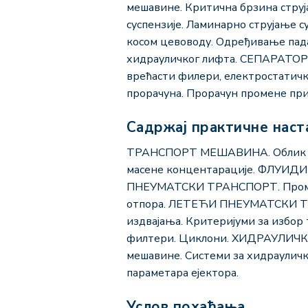
мешавине. Критична брзина стру
суспензије. Ламинарно струјање 
косом цевоводу. Одређивање пад
хидрауличког лифта. СЕПАРАТОРИ.
врећасти филери, електростатичк
прорачуна. Прорачун промене прит
Садржај практичне наст
ТРАНСПОРТ МЕШАВИНА. Облик чест
масене концентарације. ФЛУИДИЗ
ПНЕУМАТСКИ ТРАНСПОРТ. Промена
отпора. ЛЕТЕЋИ ПНЕУМАТСКИ ТРА
издвајања. Критеријуми за избор 
филтери. Циклони. ХИДРАУЛИЧКИ
мешавине. Системи за хидраулич
параметара ејектора.
Услов похађања