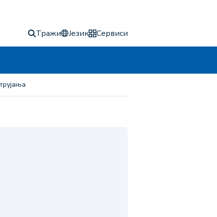
Тражи
Језик
Сервиси
струјања