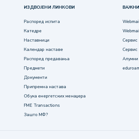
ИЗДВОЈЕНИ ЛИНКОВИ
ВАЖНИ
Распоред испита
Webmail
Катедре
Webmail
Наставници
Сервис 
Календар наставе
Сервис 
Распоред предавања
Алумни
Предмети
eduroa
Документи
Припремна настава
Обука енергетских менаџера
FME Transactions
Зашто МФ?