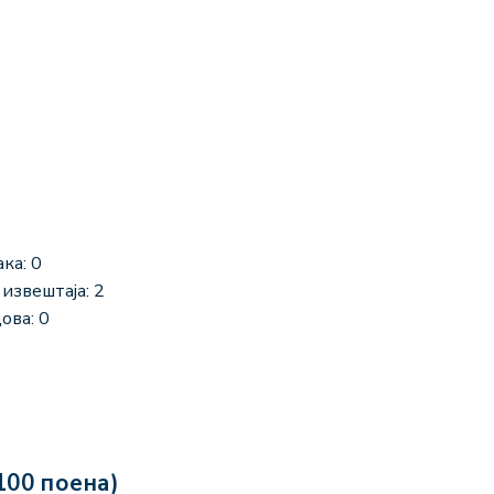
ка: 0
извештаја: 2
ова: 0
100 поена)