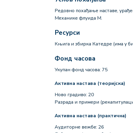
Редовно похађање наставе, урађе
Механике флуида М.
Ресурси
Књига и збирка Катедре (има у би
Фонд часова
Укупан фонд часова: 75
Активна настава (теоријска)
Ново градиво: 20
Разрада и примери (рекапитулациј
Активна настава (практична)
Аудиторне вежбе: 26