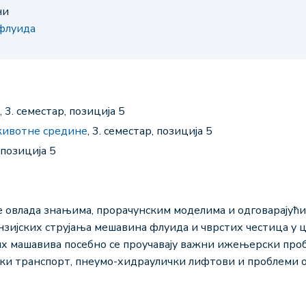
ни
 флуида
, 3. семестар, позиција 5
животне средине
, 3. семестар, позиција 5
, позиција 5
е овлада знањима, прорачунским моделима и одговарајућ
нзијских струјања мешавина флуида и чврстих честица у ц
х машавива посебно се проучавају важни ижењерски пробл
ки транспорт, пнеумо-хидраулички лифтови и проблеми о