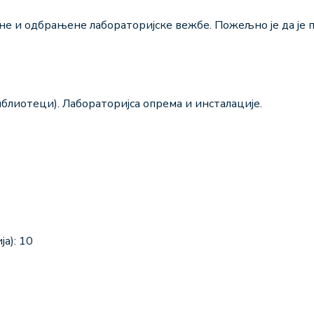
не и одбрањене лабораторијске вежбе. Пожељно је да је 
блиотеци). Лабораторијса опрема и инсталације.
а): 10