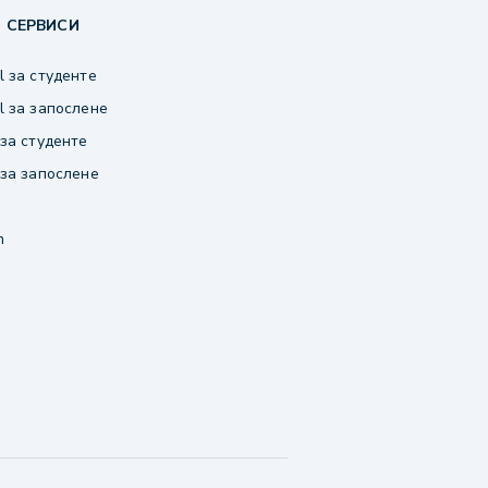
 СЕРВИСИ
 за студенте
 за запослене
за студенте
за запослене
m