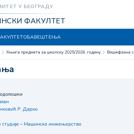
ЗИТЕТ У БЕОГРАДУ
ИНСКИ ФАКУЛТЕТ
АКУЛТЕТ
ОБАВЕШТЕЊА
Књига предмета за школску 2025/2026. годину
Вишефазна 
ања
тодолошки
илан
нковић Р. Дарко
е студије – Машинско инжењерство