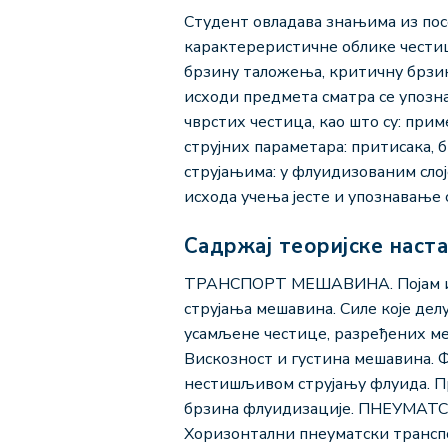
Студент овладава знањима из посе
карактереристичне облике честиц
брзину таложења, критичну брзин
исходи предмета сматра се упозн
чврстих честица, као што су: пр
струјних параметара: притисака,
струјањима: у флуидизованим сло
исхода учења јесте и упознавање
Садржај теоријске наст
ТРАНСПОРТ МЕШАВИНА. Појам и вр
струјања мешавина. Силе које дел
усамљене честице, разређених ме
Вискозност и густина мешавина.
нестишљивом струјању флуида. П
брзина флуидизације. ПНЕУМАТСК
Хоризонтални пнеуматски тран