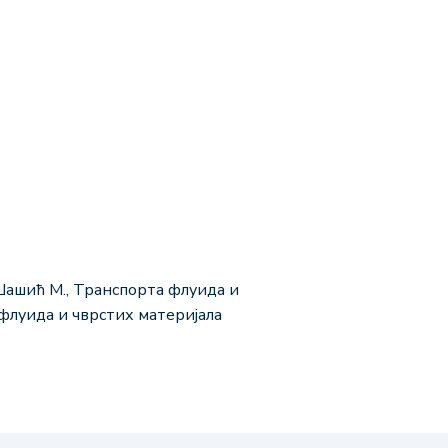
Шашић M., Транспорта флуида и
 флуида и чврстих материјала