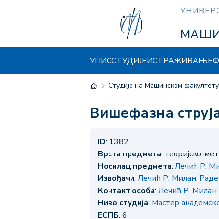
УНИВЕР
МАШ
УПИС
СТУДИЈЕ
ИСТРАЖИВАЊЕ
Ф
Студије на Машинском факултету
Вишефазна струј
ID
: 1382
Врста предмета
: теоријско-ме
Носилац предмета
:
Лечић Р. М
Извођачи
:
Лечић Р. Милан
,
Раде
Контакт особа
:
Лечић Р. Милан
Ниво студија
:
Мастер академск
ЕСПБ
: 6