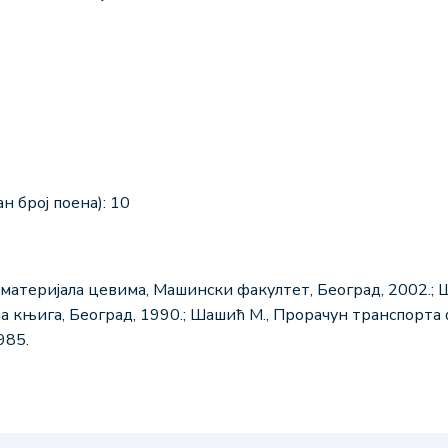
н број поена): 10
 материјала цевима, Машински факултет, Београд, 2002.; 
а књига, Београд, 1990.; Шашић M., Прорачун транспорта
985.