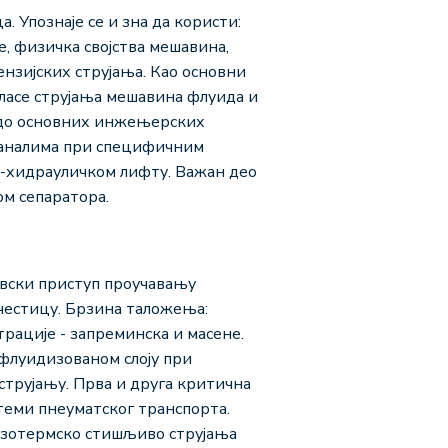
 Упознаје се и зна да користи:
, физичка својства мешавина,
нзијских струјања. Као основни
ласе струјања мешавина флуида и
и до основних инжењерских
 каналима при специфичним
о-хидрауличком лифту. Важан део
ом сепаратора.
вски приступ проучавању
 честицу. Брзина таложења:
ације - запреминска и масене.
флуидизованом слоју при
трујању. Прва и друга критична
еми пнеуматског транспорта.
отермско стишљиво струјања