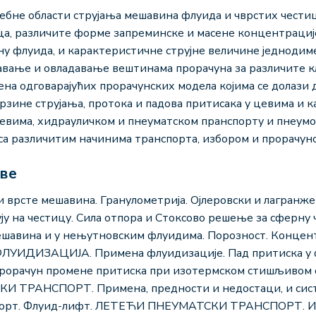
бне области струјања мешавина флуида и чврстих честица.
а, различите форме запреминске и масене концентрације
у флуида, и карактеристичне струјне величине једнодиме
авање и овладавање вештинама прорачуна за различите к
имена одговарајућих прорачунских модела којима се долаз
 брзине струјања, протока и падова притисака у цевима и
јевима, хидрауличком и пнеуматском пранспорту и пнеум
 са различитим начинима транспорта, избором и прорачун
аве
сте мешавина. Гранулометрија. Ојлеровски и лагранже
ују на честицу. Сила отпора и Стоксово решење за сферну
шавина и у нењутновским флуидима. Порозност. Концентр
 ФЛУИДИЗАЦИЈА. Примена флуидизације. Пад притиска у 
рорачун промене притиска при изотермском стишљивом с
И ТРАНСПОРТ. Примена, предности и недостаци, и сист
спорт. Флуид-лифт. ЛЕТЕЋИ ПНЕУМАТСКИ ТРАНСПОРТ. Из