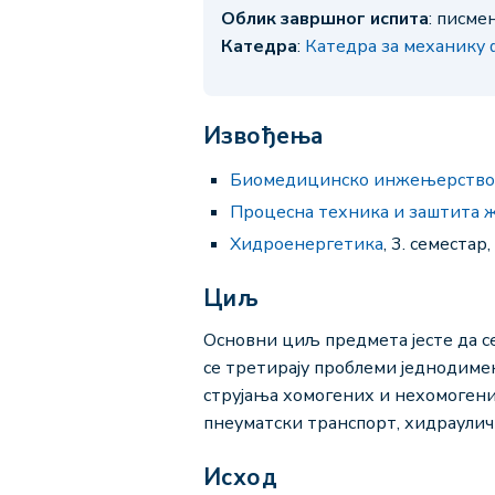
Облик завршног испита
: писме
Катедра
:
Катедра за механику
Извођења
Биомедицинско инжењерство
Процесна техника и заштита 
Хидроенергетика
, 3. семестар
Циљ
Основни циљ предмета јесте да с
се третирају проблеми једнодиме
струјања хомогених и нехомогени
пнеуматски транспорт, хидраулич
Исход