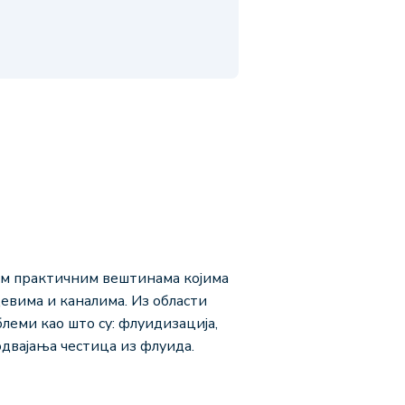
им практичним вештинама којима
евима и каналима. Из области
еми као што су: флуидизација,
двајања честица из флуида.