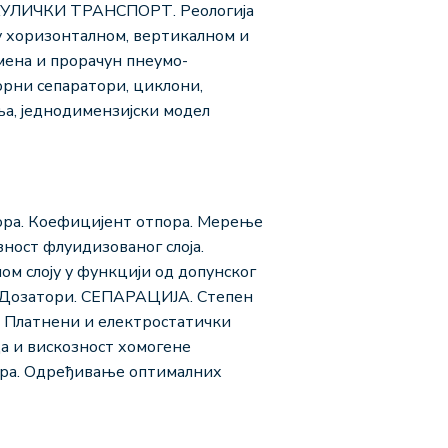
РАУЛИЧКИ ТРАНСПОРТ. Реологија
у хоризонталном, вертикалном и
ена и прорачун пнеумо-
рни сепаратори, циклони,
а, једнодимензијски модел
ра. Коефицијент отпора. Мерење
ост флуидизованог слоја.
слоју у функцији од допунског
 Дозатори. СЕПАРАЦИЈА. Степен
а. Платнени и електростатички
 и вискозност хомогене
ора. Одређивање оптималних