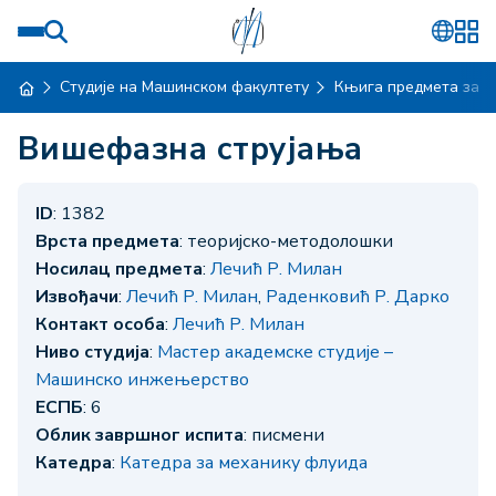
Студије на Машинском факултету
Књига предмета за ш
Вишефазна струјања
ID
: 1382
Врста предмета
: теоријско-методолошки
Носилац предмета
:
Лечић Р. Милан
Извођачи
:
Лечић Р. Милан
,
Раденковић Р. Дарко
Контакт особа
:
Лечић Р. Милан
Ниво студија
:
Мастер академске студије –
Машинско инжењерство
ЕСПБ
: 6
Облик завршног испита
: писмени
Катедра
:
Катедра за механику флуида