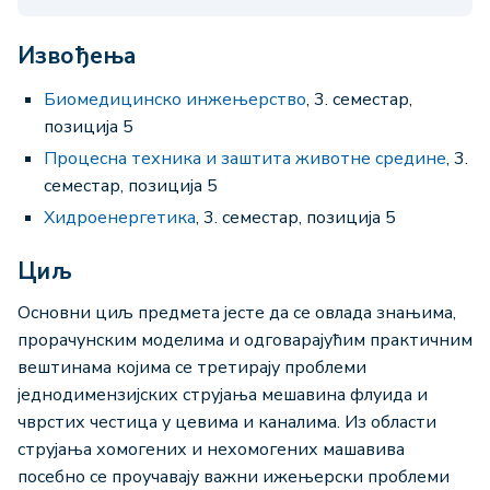
Извођења
Биомедицинско инжењерство
, 3. семестар,
позиција 5
Процесна техника и заштита животне средине
, 3.
семестар, позиција 5
Хидроенергетика
, 3. семестар, позиција 5
Циљ
Основни циљ предмета јесте да се овлада знањима,
прорачунским моделима и одговарајућим практичним
вештинама којима се третирају проблеми
једнодимензијских струјања мешавина флуида и
чврстих честица у цевима и каналима. Из области
струјања хомогених и нехомогених машавива
посебно се проучавају важни ижењерски проблеми