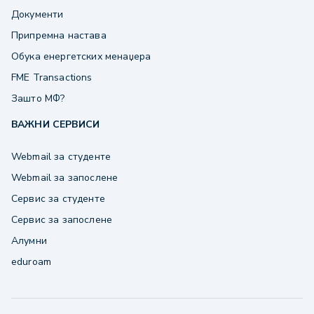
Документи
Припремна настава
Обука енергетских менаџера
FME Transactions
Зашто МФ?
ВАЖНИ СЕРВИСИ
Webmail за студенте
Webmail за запослене
Сервис за студенте
Сервис за запослене
Алумни
eduroam