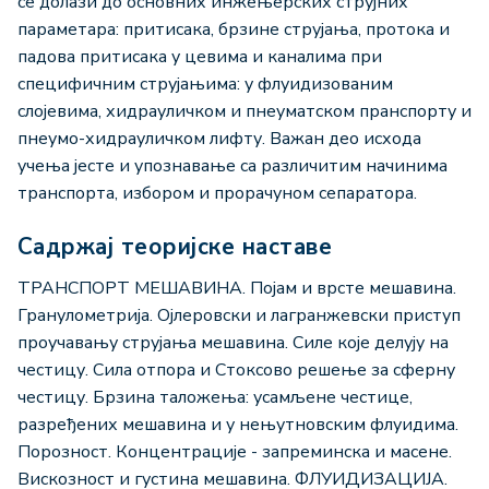
се долази до основних инжењерских струјних
параметара: притисака, брзине струјања, протока и
падова притисака у цевима и каналима при
специфичним струјањима: у флуидизованим
слојевима, хидрауличком и пнеуматском пранспорту и
пнеумо-хидрауличком лифту. Важан део исхода
учења јесте и упознавање са различитим начинима
транспорта, избором и прорачуном сепаратора.
Садржај теоријске наставе
ТРАНСПОРТ МЕШАВИНА. Појам и врсте мешавина.
Гранулометрија. Ојлеровски и лагранжевски приступ
проучавању струјања мешавина. Силе које делују на
честицу. Сила отпора и Стоксово решење за сферну
честицу. Брзина таложења: усамљене честице,
разређених мешавина и у нењутновским флуидима.
Порозност. Концентрације - запреминска и масене.
Вискозност и густина мешавина. ФЛУИДИЗАЦИЈА.