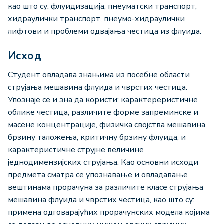
као што су: флуидизација, пнеуматски транспорт,
хидраулички транспорт, пнеумо-хидраулички
лифтови и проблеми одвајања честица из флуида.
Исход
Студент овладава знањима из посебне области
струјања мешавина флуида и чврстих честица.
Упознаје се и зна да користи: карактереристичне
облике честица, различите форме запреминске и
масене концентрације, физичка својства мешавина,
брзину таложења, критичну брзину флуида, и
карактеристичне струјне величине
једнодимензијских струјања. Као основни исходи
предмета сматра се упознавање и овладавање
вештинама прорачуна за различите класе струјања
мешавина флуида и чврстих честица, као што су:
примена одговарајућих прорачунских модела којима