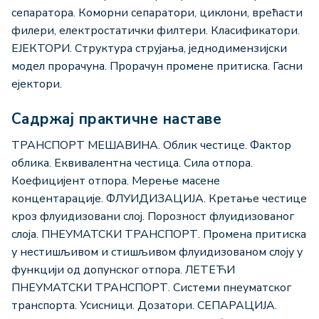
сепаратора. Коморни сепаратори, циклони, врећасти
филери, електростатички филтери. Класификатори.
ЕЈЕКТОРИ. Структура струјања, једнодимензијски
модел прорачуна. Прорачун промене притиска. Гасни
ејектори.
Садржај практичне наставе
ТРАНСПОРТ МЕШАВИНА. Облик честице. Фактор
облика. Еквивалентна честица. Сила отпора.
Коефицијент отпора. Мерење масене
концентарације. ФЛУИДИЗАЦИЈА. Кретање честице
кроз флуидизовани слој. Порозност флуидизованог
слоја. ПНЕУМАТСКИ ТРАНСПОРТ. Промена притиска
у нестишљивом и стишљивом флуидизованом слоју у
функцији од допунског отпора. ЛЕТЕЋИ
ПНЕУМАТСКИ ТРАНСПОРТ. Системи пнеуматског
транспорта. Усисници. Дозатори. СЕПАРАЦИЈА.