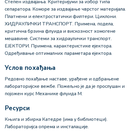
Степен издвајања. Критеријуми за избор типа
сепаратора. Коморе за издвајање чврстог материјала.
Платнени и електростатички филтери. Циклони.
ХИДРАУЛИЧКИ ТРАНСПОРТ. Примена, подела,
критична брзина флуида и вискозност хомогене
мешавине. Системи за хидраулички транспорт.
ЕЈЕКТОРИ. Примена, карактеристике ејектора.
Одређивање оптималних параметара ејектора.
Услов похађања
Редовно похађање наставе, урађене и одбрањене
лабораторијске вежбе. Пожељно је да је прослушан и
појожен курс Механике флуида М.
Ресурси
Књига и збирка Катедре (има у библиотеци).
Лабораторијса опрема и инсталације.