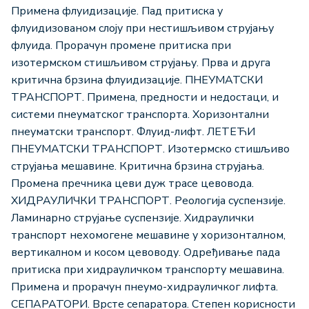
Примена флуидизације. Пад притиска у
флуидизованом слоју при нестишљивом струјању
флуида. Прорачун промене притиска при
изотермском стишљивом струјању. Прва и друга
критична брзина флуидизације. ПНЕУМАТСКИ
ТРАНСПОРТ. Примена, предности и недостаци, и
системи пнеуматског транспорта. Хоризонтални
пнеуматски транспорт. Флуид-лифт. ЛЕТЕЋИ
ПНЕУМАТСКИ ТРАНСПОРТ. Изотермско стишљиво
струјања мешавине. Критична брзина струјања.
Промена пречника цеви дуж трасе цевовода.
ХИДРАУЛИЧКИ ТРАНСПОРТ. Реологија суспензије.
Ламинарно струјање суспензије. Хидраулички
транспорт нехомогене мешавине у хоризонталном,
вертикалном и косом цевоводу. Одређивање пада
притиска при хидрауличком транспорту мешавина.
Примена и прорачун пнеумо-хидрауличког лифта.
СЕПАРАТОРИ. Врсте сепаратора. Степен корисности